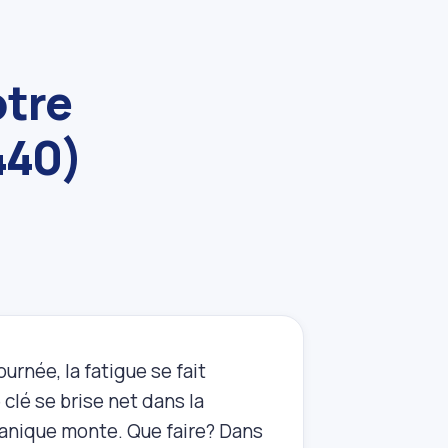
otre
440)
rnée, la fatigue se fait
 clé se brise net dans la
 panique monte. Que faire? Dans