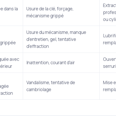
Extrac
e dans la
Usure de la clé, forçage,
profes
mécanisme grippé
ou cyl
Usure du mécanisme, manque
Lubrif
d'entretien, gel, tentative
grippée
rempla
d'effraction
aquée avec
Ouvert
Inattention, courant d'air
ntérieur
serrur
Vandalisme, tentative de
Mise e
agée
cambriolage
rempl
raction