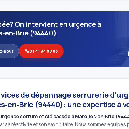
sée? On intervient en urgence à
s‑en‑Brie (94440).
z‑nous
01 41 94 98 83
rvices de dépannage serrurerie d'ur
s‑en‑Brie (94440): une expertise à v
urgence serrure et clé cassée à Marolles‑en‑Brie (944
ar sa réactivité et son savoir‑faire. Nous sommes équipés p