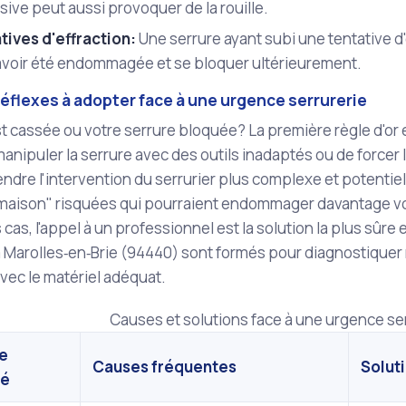
ive peut aussi provoquer de la rouille.
tives d'effraction:
Une serrure ayant subi une tentative d'e
avoir été endommagée et se bloquer ultérieurement.
éflexes à adopter face à une urgence serrurerie
st cassée ou votre serrure bloquée? La première règle d'or 
anipuler la serrure avec des outils inadaptés ou de forcer l
rendre l'intervention du serrurier plus complexe et potenti
maison" risquées qui pourraient endommager davantage vot
cas, l'appel à un professionnel est la solution la plus sûre e
à Marolles‑en‑Brie (94440) sont formés pour diagnostiquer
avec le matériel adéquat.
Causes et solutions face à une urgence se
e
Causes fréquentes
Solut
ré