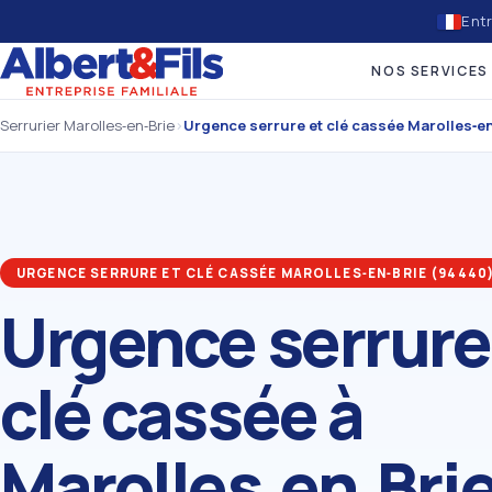
Entr
NOS SERVICES
Serrurier Marolles‑en‑Brie
›
Urgence serrure et clé cassée Marolles‑e
URGENCE SERRURE ET CLÉ CASSÉE MAROLLES‑EN‑BRIE (94440
Urgence serrure
clé cassée à
Marolles‑en‑Bri