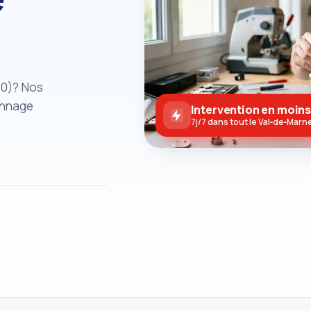
40)? Nos
annage
Intervention en moins
7j/7 dans tout le Val‑de‑Marn