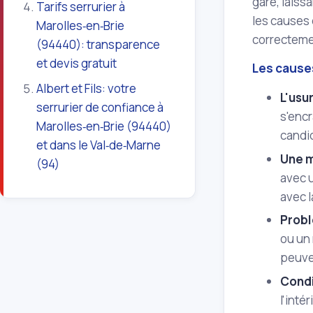
gare, lais
Tarifs serrurier à
les causes 
Marolles‑en‑Brie
correctemen
(94440): transparence
et devis gratuit
Les cause
Albert et Fils: votre
L'usu
serrurier de confiance à
s'encr
Marolles‑en‑Brie (94440)
candid
et dans le Val‑de‑Marne
Une m
(94)
avec 
avec l
Probl
ou un
peuven
Condi
l'inté