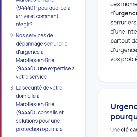
ces momen
(94440): pourquoi cela
d'
urgence
arrive et comment
serruriers
réagir?
d'une inte
Nos services de
partout d
dépannage serrurerie
d'urgence
d'urgence à
vos problè
Marolles‑en‑Brie
(94440): une expertise à
votre service
La sécurité de votre
domicile à
Marolles‑en‑Brie
Urgence
(94440): conseils et
pourqu
solutions pour une
protection optimale
Une
clé c