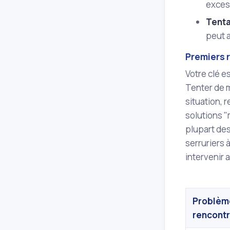
excess
Tenta
peut 
Premiers r
Votre clé e
Tenter de m
situation, 
solutions "
plupart des 
serruriers 
intervenir 
Problèm
rencont