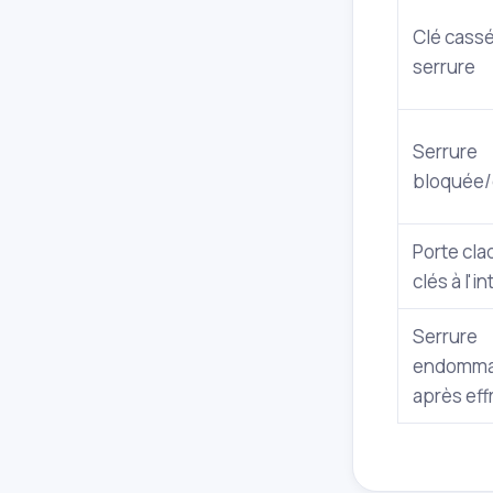
Clé cassé
serrure
Serrure
bloquée/
Porte cl
clés à l'i
Serrure
endomm
après eff