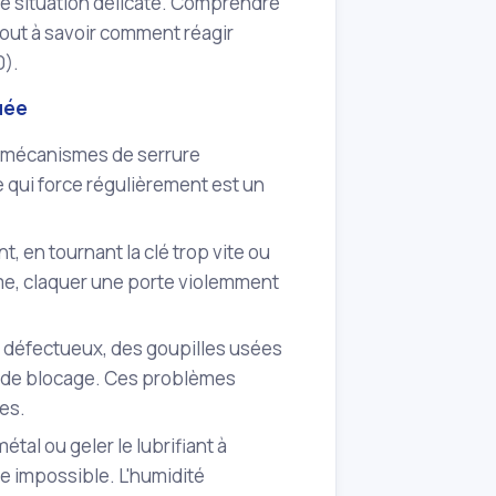
e situation délicate. Comprendre
rtout à savoir comment réagir
0).
uée
es mécanismes de serrure
e qui force régulièrement est un
t, en tournant la clé trop vite ou
me, claquer une porte violemment
 défectueux, des goupilles usées
 de blocage. Ces problèmes
es.
étal ou geler le lubrifiant à
ire impossible. L'humidité