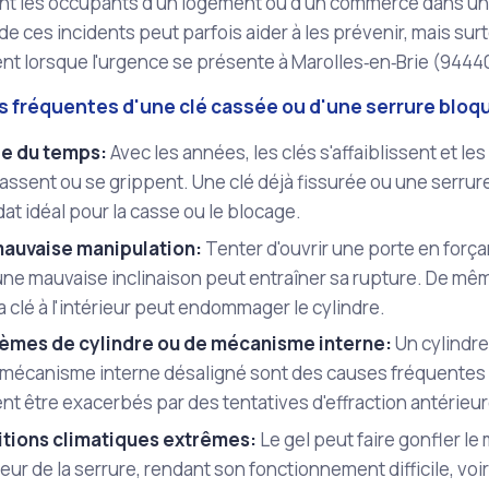
sant les occupants d'un logement ou d'un commerce dans un
de ces incidents peut parfois aider à les prévenir, mais su
t lorsque l'urgence se présente à Marolles‑en‑Brie (9444
s fréquentes d'une clé cassée ou d'une serrure bloq
re du temps:
Avec les années, les clés s'affaiblissent et l
assent ou se grippent. Une clé déjà fissurée ou une serrur
at idéal pour la casse ou le blocage.
auvaise manipulation:
Tenter d'ouvrir une porte en forçan
une mauvaise inclinaison peut entraîner sa rupture. De mê
a clé à l'intérieur peut endommager le cylindre.
èmes de cylindre ou de mécanisme interne:
Un cylindre
 mécanisme interne désaligné sont des causes fréquentes
t être exacerbés par des tentatives d'effraction antérieur
tions climatiques extrêmes:
Le gel peut faire gonfler le m
rieur de la serrure, rendant son fonctionnement difficile, vo