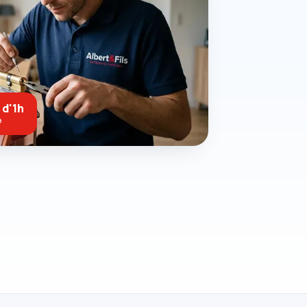
 d'1h
e