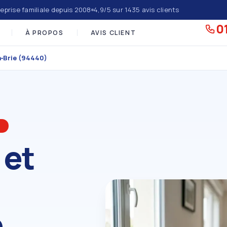
eprise familiale depuis 2008
4,9/5 sur 1435 avis clients
01
À PROPOS
AVIS CLIENT
n‑Brie (94440)
)
 et
e