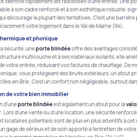
 identifie rapidement les faiblesses d'une entrée. Une po
ble à son cadre renforcé et à son esthétique robuste, sign
qui décourage la plupart des tentatives. C'est une barrièr
ficacement votre logement dans le Val‑de‑Marne (94).
 thermique et phonique
la sécurité, une
porte blindée
offre des avantages considé
structure multicouche et à ses matériaux isolants, elle améli
e votre entrée, réduisant vos factures de chauffage. De m
onique, vous protégeant des bruits extérieurs, un atout pré
olles‑en‑Brie. C'est un confort non négligeable, surtout da
on de votre bien immobilier
on d'une
porte blindée
est également un atout pour la
valo
r
. Lors d'une vente ou d'une location, une sécurité renforc
t locataires potentiels sont de plus en plus attentifs à ce
 un gage de sérieux et de soin apporté à l'entretien de vot