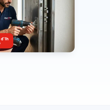
 d'1h
e