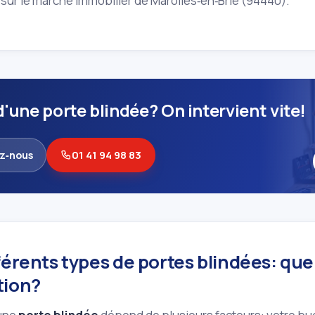
é sur le marché immobilier de Marolles‑en‑Brie (94440).
'une porte blindée? On intervient vite!
z‑nous
01 41 94 98 83
férents types de portes blindées: que
tion?