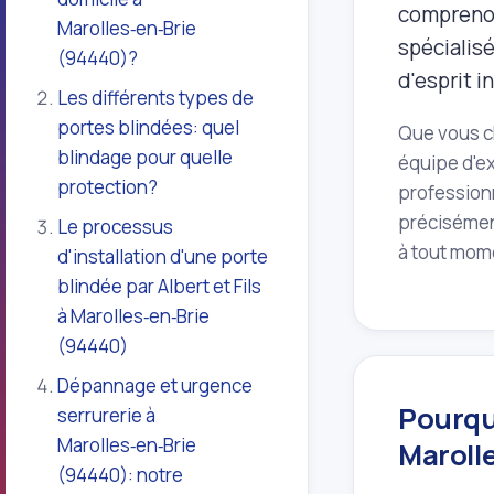
comprenon
Marolles‑en‑Brie
spécialisé
(94440)?
d'esprit 
Les différents types de
portes blindées: quel
Que vous ch
blindage pour quelle
équipe d'ex
protection?
professionn
précisément
Le processus
à tout mom
d'installation d'une porte
blindée par Albert et Fils
à Marolles‑en‑Brie
(94440)
Dépannage et urgence
Pourquo
serrurerie à
Marolles‑en‑Brie
Maroll
(94440): notre