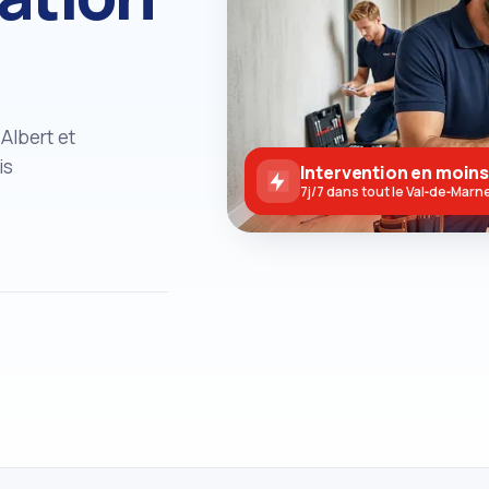
Albert et
is
Intervention en moins
7j/7 dans tout le Val‑de‑Marn