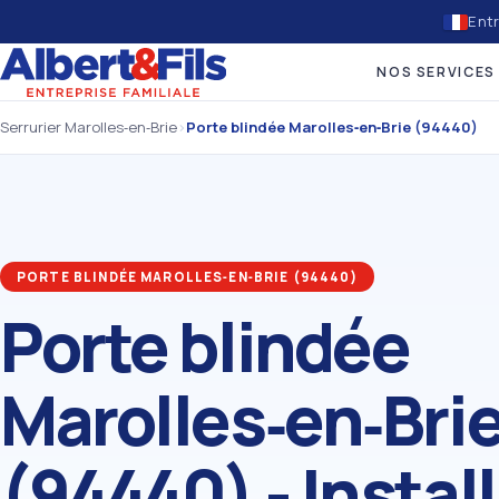
Entr
NOS SERVICES
Serrurier Marolles‑en‑Brie
›
Porte blindée Marolles‑en‑Brie (94440)
PORTE BLINDÉE MAROLLES‑EN‑BRIE (94440)
Porte blindée
Marolles‑en‑Bri
(94440) - Instal