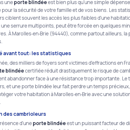
ans une
porte blindée
est bien plus qu'une simple dépense
 pour la sécurité de votre famille et de vos biens. Les stati
s ciblent souvent les accès les plus faibles d'une habitati
une serrure multipoints, peut être forcée en quelques mi
es. À Marolles‑en‑Brie (94440), comme partout ailleurs, la 
s.
é avant tout: les statistiques
e, des milliers de foyers sont victimes d'effractions en F
te blindée
certifiée réduit drastiquement le risque de camb
t abandonner face à une résistance trop importante. Le t
s, et une porte blindée leur fait perdre un temps précieux,
téger votre habitation à Marolles‑en‑Brie avec une soluti
.
n des cambrioleurs
présence d'une
porte blindée
est un puissant facteur de d