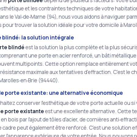
'une
porte blindée
dépend de plusieurs facteurs: votre bud
'esthétique et les contraintes techniques de votre habitation
ans le Val‑de‑Marne (94), nous vous aidons à naviguer parm
 pour trouver la solution idéale pour votre domicile à Marol
 blindé: la solution intégrale
rte blindé
est la solution la plus complète et la plus sécuri
omprenant une porte en acier renforcé, un bâti métallique
ouvent multipoints. Cette option remplace entièrement votr
 résistance maximale aux tentatives d'effraction. C'est le c
Marolles‑en‑Brie (94440).
de porte existante: une alternative économique
haitez conserver l'esthétique de votre porte actuelle ou si 
e porte existante
est une excellente alternative. Cette t
en bois par l'ajout de tôles d'acier, de cornières anti‑effrac
Le cadre peut également être renforcé. C'est une solution ef
r l'apparence extérieure de votre entrée. Nous pouvons ré