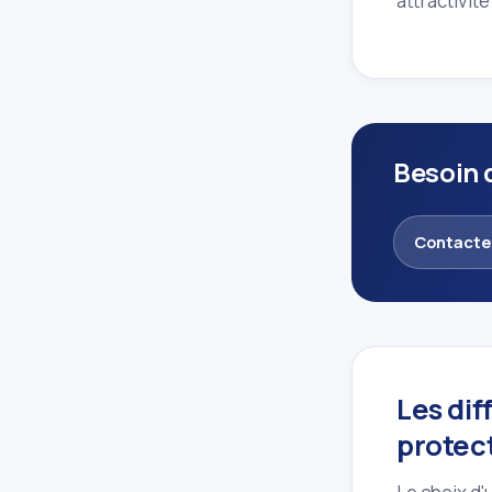
attractivit
Besoin d
Contacte
Les dif
protec