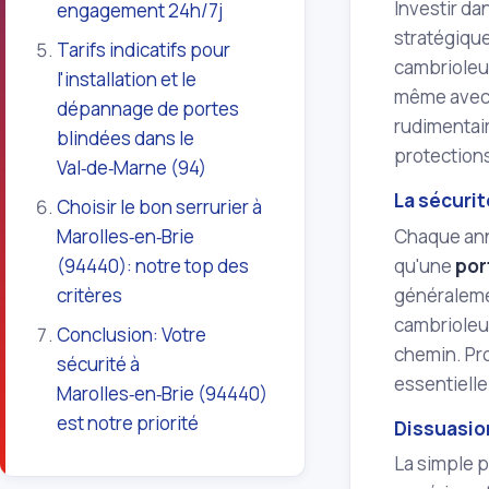
Investir d
engagement 24h/7j
stratégique
Tarifs indicatifs pour
cambrioleur
l'installation et le
même avec 
dépannage de portes
rudimentair
blindées dans le
protection
Val‑de‑Marne (94)
La sécurit
Choisir le bon serrurier à
Chaque anné
Marolles‑en‑Brie
qu'une
por
(94440): notre top des
généralemen
critères
cambrioleur
Conclusion: Votre
chemin. Pro
sécurité à
essentielle
Marolles‑en‑Brie (94440)
est notre priorité
Dissuasio
La simple 