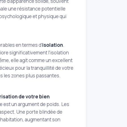
rte d'apparence solide, souvent
ale une résistance potentielle
e psychologique et physique qui
rables en termes d'
isolation
.
ore significativement l'isolation
ême, elle agit comme un excellent
cieux pour la tranquillité de votre
ns les zones plus passantes.
risation de votre bien
ée est un argument de poids. Les
t aspect. Une porte blindée de
re habitation, augmentant son