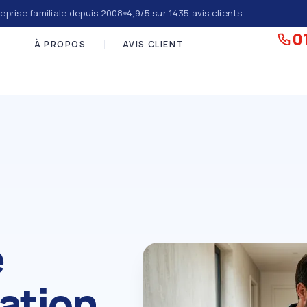
eprise familiale depuis 2008
4,9/5 sur 1435 avis clients
01
À PROPOS
AVIS CLIENT
e
lation