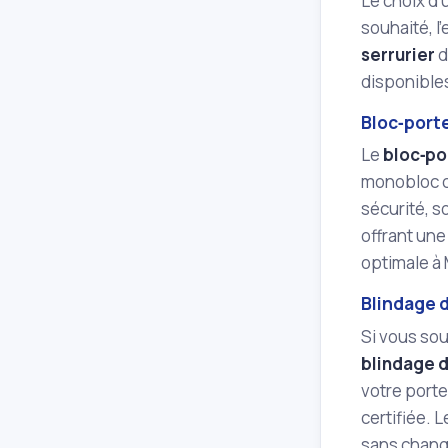
Le choix d
souhaité, l
serrurier
d
disponibles
Bloc‑porte
Le
bloc‑po
monobloc c
sécurité, s
offrant une
optimale à 
Blindage 
Si vous sou
blindage d
votre porte 
certifiée. 
sans change