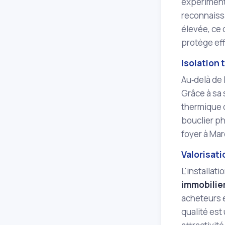
expérimenté
reconnaissa
élevée, ce 
protège ef
Isolation
Au‑delà de 
Grâce à sa 
thermique d
bouclier ph
foyer à Mar
Valorisati
L'installati
immobilie
acheteurs e
qualité est