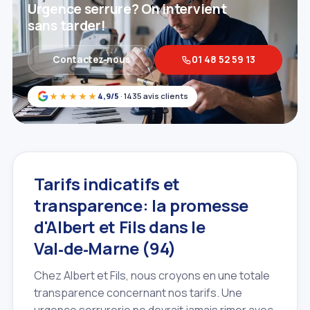
Urgence serrure? On intervient
sans tarder!
Contactez‑nous
01 48 52 59 13
★★★★★
4,9/5
· 1435 avis clients
Tarifs indicatifs et
transparence: la promesse
d'Albert et Fils dans le
Val‑de‑Marne (94)
Chez Albert et Fils, nous croyons en une totale
transparence concernant nos tarifs. Une
urgence serrurerie ne devrait jamais rimer avec