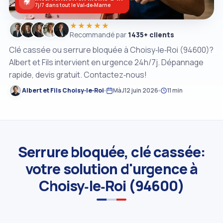
7j/7 dans tout le Val‑de‑Marne
★★★★★
Recommandé par
1435+ clients
Clé cassée ou serrure bloquée à Choisy‑le‑Roi (94600)?
Albert et Fils intervient en urgence 24h/7j. Dépannage
rapide, devis gratuit. Contactez‑nous!
Albert et Fils Choisy‑le‑Roi
MàJ
12 juin 2026
11 min
Serrure bloquée, clé cassée:
votre solution d'urgence à
Choisy‑le‑Roi (94600)