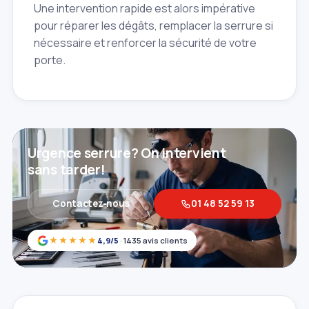
Une intervention rapide est alors impérative
pour réparer les dégâts, remplacer la serrure si
nécessaire et renforcer la sécurité de votre
porte.
Urgence serrure? On intervient
sans tarder!
Contactez‑nous
01 48 52 59 13
★★★★★
4,9/5
· 1435 avis clients