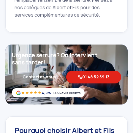
remplacer l'ensemble de la serrure. Pensez à
nos collègues de Albert et Fils pour des
services complémentaires de sécurité.
Urgence serrure? On intervient
sans tarder!
Contactez‑nous
01 48 52 59 13
★★★★★
4,9/5
· 1435 avis clients
Pourquoi choisir Albert et Fils