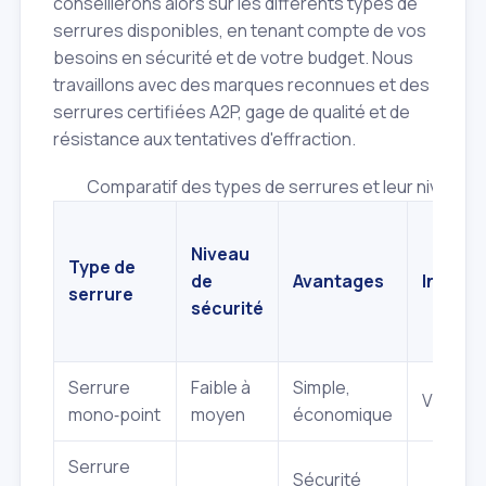
conseillerons alors sur les différents types de
serrures disponibles, en tenant compte de vos
besoins en sécurité et de votre budget. Nous
travaillons avec des marques reconnues et des
serrures certifiées A2P, gage de qualité et de
résistance aux tentatives d'effraction.
Comparatif des types de serrures et leur niveau de
Niveau
Type de
de
Avantages
Inconv
serrure
sécurité
Serrure
Faible à
Simple,
Vulnéra
mono‑point
moyen
économique
Serrure
Sécurité