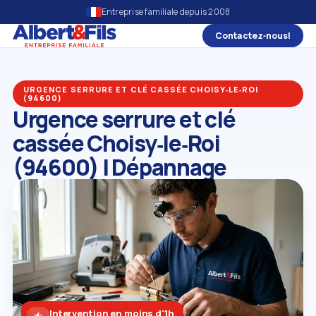
Entreprise familiale depuis 2008
Contactez‑nous!
URGENCE SERRURE ET CLÉ CASSÉE CHOISY‑LE‑ROI
(94600)
Urgence serrure et clé
cassée Choisy‑le‑Roi
(94600) | Dépannage
Intervention en moins d'1h