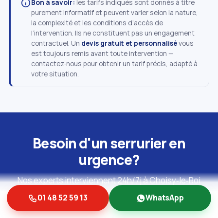
Bon à savoir:
les tarifs indiqués sont donnés à titre
purement informatif et peuvent varier selon la nature,
la complexité et les conditions d’accès de
l’intervention. Ils ne constituent pas un engagement
contractuel. Un
devis gratuit et personnalisé
vous
est toujours remis avant toute intervention —
contactez‑nous pour obtenir un tarif précis, adapté à
votre situation.
Besoin d'un serrurier en
urgence?
Nos experts interviennent 24h/7j à Choisy‑le‑Roi
(94600) pour tout dépannage de serrure ou clé
01 48 52 59 13
WhatsApp
cassée, avec devis gratuit avant travaux.