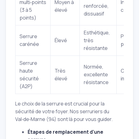
multi‑points
Moyen à
Installa
renforcée,
(3 à 5
élevé
comple
dissuasif
points)
Esthétique,
Serrure
Plus visi
Élevé
très
carénée
plus ch
résistante
Serrure
Normée,
haute
Très
Coût pl
excellente
sécurité
élevé
importa
résistance
(A2P)
Le choix de la serrure est crucial pour la
sécurité de votre foyer. Nos serruriers du
Val‑de‑Marne (94) sont là pour vous guider.
Étapes de remplacement d'une