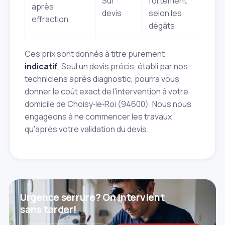
Sur
fortement
après
devis
selon les
effraction
dégâts
Ces prix sont donnés à titre purement
indicatif
. Seul un devis précis, établi par nos
techniciens après diagnostic, pourra vous
donner le coût exact de l'intervention à votre
domicile de Choisy‑le‑Roi (94600). Nous nous
engageons à ne commencer les travaux
qu'après votre validation du devis.
Urgence serrure? On intervient
sans tarder!