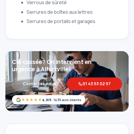
Verrous de sûreté
Serrures de boîtes aux lettres
Serrures de portails et garages
Clé cassée? On intervient en
urgence à Alfortville!
Contactez‑nous
01 43 53 02 97
★★★★★
4,9/5
· 1435 avis clients