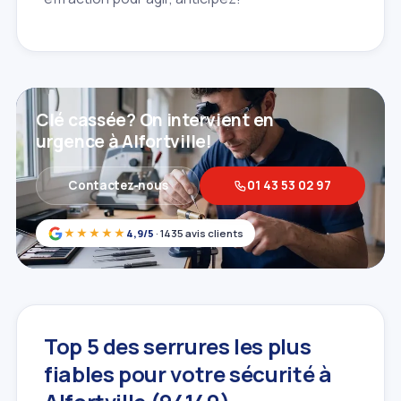
Clé cassée? On intervient en
urgence à Alfortville!
Contactez‑nous
01 43 53 02 97
★★★★★
4,9/5
· 1435 avis clients
Top 5 des serrures les plus
fiables pour votre sécurité à