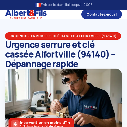
Entreprise familiale depuis 2008
Contactez‑nous!
URGENCE SERRURE ET CLÉ CASSÉE ALFORTVILLE (94140)
Urgence serrure et clé
cassée Alfortville (94140) –
Dépannage rapide
Intervention en moins d'1h
7j/7 dans tout le Val‑de‑Marne