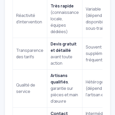
Très rapide
Variable
(connaissance
Réactivité
(dépend de la
locale,
d'intervention
disponibilité de
équipes
sous‑traitants)
dédiées)
Devis gratuit
Souvent flous,
Transparence
et détaillé
suppléments
des tarifs
avant toute
fréquents
action
Artisans
qualifiés
,
Hétérogène
Qualité de
garantie sur
(dépend de
service
pièces et main
l'artisan envoyé
d'œuvre
Contact
Intermédiaire,