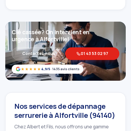
Clé cassée? On intervient en
urgence à Alfortville!
Contactez‑nous
01 43 53 02 97
★★★★★
4,9/5
· 1435 avis clients
Nos services de dépannage
serrurerie à Alfortville (94140)
Chez Albert et Fils, nous offrons une gamme