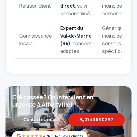
Relation client
direct
, suivi
moins de
personnalisé
personnalisati
Expert du
Générique,
Connaissance
Val‑de‑Marne
moins de
locale
(94)
, conseils
conseils
adaptés
spécifiques
Clé cassée? On intervient en
urgence à Alfortville!
Contactez‑nous
01 43 53 02 97
★★★★★
4,9/5
· 1435 avis clients