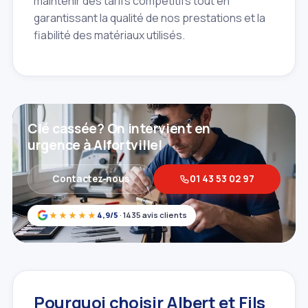
maintenir des tarifs compétitifs tout en
garantissant la qualité de nos prestations et la
fiabilité des matériaux utilisés.
Clé cassée? On intervient en
urgence à Alfortville!
Contactez‑nous
01 43 53 02 97
★★★★★
4,9/5
· 1435 avis clients
Pourquoi choisir Albert et Fils