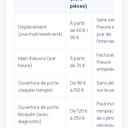
pièces)
Varie selon
À partir
Déplacement
l'heure et le
de 60 € /
(jour/nuit/week‑end)
jour de
90 €
l'intervention.
Facturation à
Main d'œuvre (par
À partir
l'heure
heure)
de 70 €
entamée.
Ouverture de porte
De 90 €
Sans dégât
claquée (simple)
à 150 €
sur la serrure.
Peut inclure un
Ouverture de porte
De 120 €
remplacement
bloquée (avec
à 250 €
de cylindre si
diagnostic)
nécessaire.