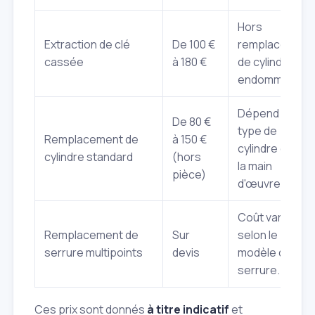
Hors
Extraction de clé
De 100 €
remplacement
cassée
à 180 €
de cylindre si
endommagé.
Dépend du
De 80 €
type de
Remplacement de
à 150 €
cylindre et de
cylindre standard
(hors
la main
pièce)
d'œuvre.
Coût variable
Remplacement de
Sur
selon le
serrure multipoints
devis
modèle de
serrure.
Ces prix sont donnés
à titre indicatif
et