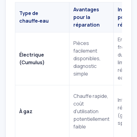
Avantages
Inconvé
Type de
pour la
pour la
chauffe‑eau
réparation
réparat
Entartr
Pièces
fréquent
facilement
Électrique
durée de
disponibles,
(Cumulus)
limitée d
diagnostic
résistan
simple
eau dur
Chauffe rapide,
Interven
coût
régleme
À gaz
d'utilisation
(gaz), p
potentiellement
spécifi
faible