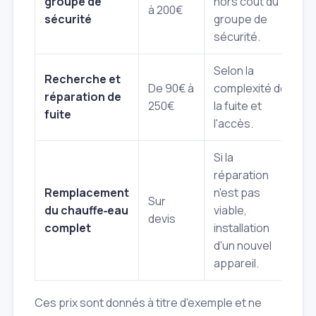
groupe de
hors coût du
à 200€
sécurité
groupe de
sécurité.
Selon la
Recherche et
De 90€ à
complexité de
réparation de
250€
la fuite et
fuite
l'accès.
Si la
réparation
Remplacement
n'est pas
Sur
du chauffe‑eau
viable,
devis
complet
installation
d'un nouvel
appareil.
Ces prix sont donnés à titre d'exemple et ne