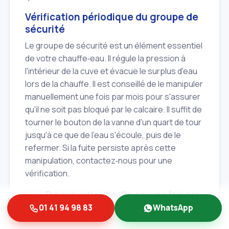
Vérification périodique du groupe de
sécurité
Le groupe de sécurité est un élément essentiel
de votre chauffe‑eau. Il régule la pression à
l'intérieur de la cuve et évacue le surplus d'eau
lors de la chauffe. Il est conseillé de le manipuler
manuellement une fois par mois pour s'assurer
qu'il ne soit pas bloqué par le calcaire. Il suffit de
tourner le bouton de la vanne d'un quart de tour
jusqu'à ce que de l'eau s'écoule, puis de le
refermer. Si la fuite persiste après cette
manipulation, contactez‑nous pour une
vérification.
Purgez votre chauffe‑eau une fois par
an
pour éliminer les sédiments accumulés
01 41 94 98 83
WhatsApp
au fond de la cuve.