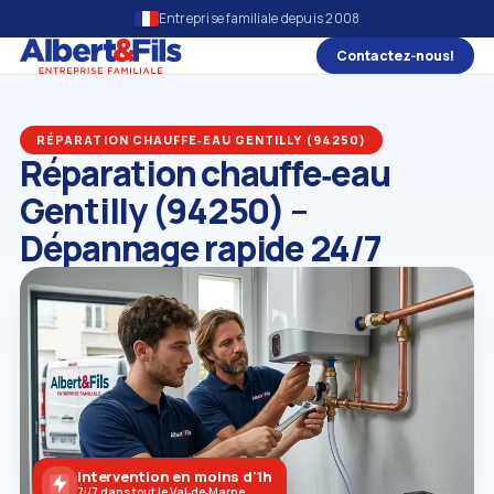
Entreprise familiale depuis 2008
Contactez‑nous!
RÉPARATION CHAUFFE‑EAU GENTILLY (94250)
Réparation chauffe‑eau
Gentilly (94250) –
Dépannage rapide 24/7
Intervention en moins d'1h
7j/7 dans tout le Val‑de‑Marne