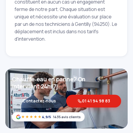
constituent en aucun cas un engagement
ferme de notre part. Chaque situation est
unique et nécessite une évaluation sur place
par un de nos techniciens à Gentilly (94250). Le
déplacement est inclus dans nos tarifs
d'intervention.
Chauffe‑eau en panne? On
intervient 24h/7j.
Contactez‑nous
01 41 94 98 83
★★★★★
4,9/5
· 1435 avis clients