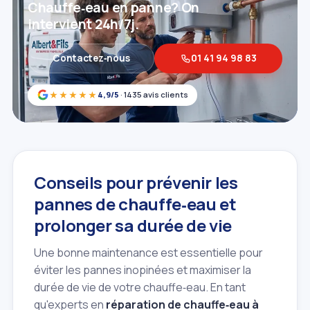
Chauffe‑eau en panne? On
intervient 24h/7j.
Contactez‑nous
01 41 94 98 83
★★★★★
4,9/5
· 1435 avis clients
Conseils pour prévenir les
pannes de chauffe‑eau et
prolonger sa durée de vie
Une bonne maintenance est essentielle pour
éviter les pannes inopinées et maximiser la
durée de vie de votre chauffe‑eau. En tant
qu'experts en
réparation de chauffe‑eau à