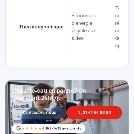
Technol
Économies
complex
d'énergie,
réparati
Thermodynamique
éligible aux
coûteus
aides
de techn
spéciali
Chauffe‑eau en panne? On
intervient 24h/7j.
Contactez‑nous
01 41 94 98 83
★★★★★
4,9/5
· 1435 avis clients