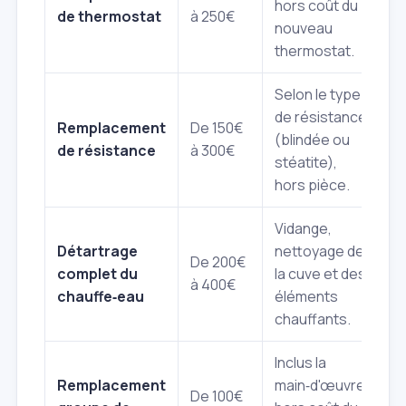
hors coût du
de thermostat
à 250€
nouveau
thermostat.
Selon le type
de résistance
Remplacement
De 150€
(blindée ou
de résistance
à 300€
stéatite),
hors pièce.
Vidange,
Détartrage
nettoyage de
De 200€
complet du
la cuve et des
à 400€
chauffe‑eau
éléments
chauffants.
Inclus la
Remplacement
main‑d'œuvre,
De 100€