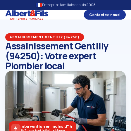
Entreprise familiale depuis 2008
Contactez‑nous!
ASSAINISSEMENT GENTILLY (94250)
Assainissement Gentilly
(94250): Votre expert
Plombier local
Intervention en moins d'1h
7j/7 dans tout le Val‑de‑Marne