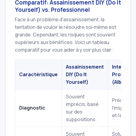
Comparatif: Assainissement DIY (Do It
Yourself) vs. Professionnel
Face à un problème d'assainissement, la
tentation de vouloir le résoudre soi‑même est
grande. Cependant, les risques sont souvent
supérieurs aux bénéfices. Voici un tableau
comparatif pour vous aider à y voir plus clair:
Assainissement
Intervent
Caractéristique
DIY (Do It
Professio
Yourself)
(Albert et 
Souvent
Précis grâ
imprécis, basé
Diagnostic
l'inspectio
sur des
et l'expert
suppositions.
Souvent
Solution d