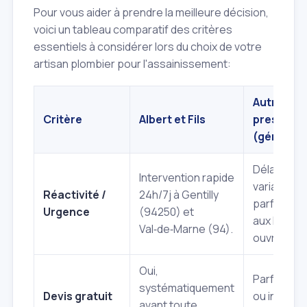
Pour vous aider à prendre la meilleure décision,
voici un tableau comparatif des critères
essentiels à considérer lors du choix de votre
artisan plombier pour l'assainissement:
Autres
Critère
Albert et Fils
prestatai
(général)
Délais
Intervention rapide
variables,
Réactivité /
24h/7j à Gentilly
parfois lim
Urgence
(94250) et
aux heure
Val‑de‑Marne (94).
ouvrables.
Oui,
Parfois pa
systématiquement
Devis gratuit
ou intégré 
avant toute