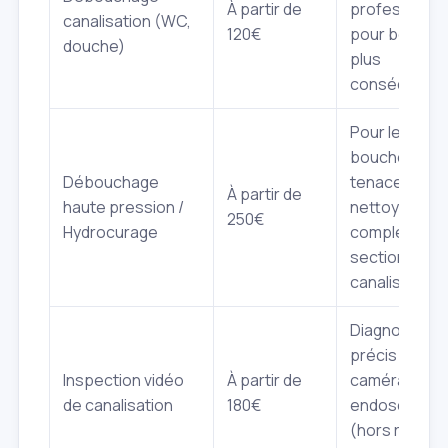
À partir de
professionne
canalisation (WC,
120€
pour boucho
douche)
plus
conséquent.
Pour les
bouchons
Débouchage
tenaces ou l
À partir de
haute pression /
nettoyage
250€
Hydrocurage
complet d'un
section de
canalisation.
Diagnostic
précis avec
Inspection vidéo
À partir de
caméra
de canalisation
180€
endoscopiq
(hors rappor