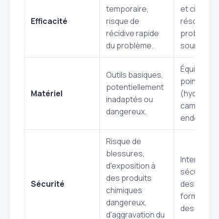
temporaire,
et ciblée,
Efficacité
risque de
résolution
récidive rapide
problème à
du problème.
source.
Équipemen
Outils basiques,
pointe
potentiellement
Matériel
(hydrocur
inadaptés ou
caméras
dangereux.
endoscopi
Risque de
blessures,
Interventi
d'exposition à
sécurisée
des produits
Sécurité
des exper
chimiques
formés, r
dangereux,
des norme
d'aggravation du