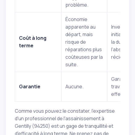
problème.
Économie
apparente au
Investiss
départ, mais
initial justi
Coût à long
risque de
la durabilit
terme
réparations plus
l'absence 
coûteuses par la
récidive.
suite.
Garantie s
Garantie
Aucune.
travaux
effectués.
Comme vous pouvez le constater, l'expertise
d'un professionnel de l'assainissement à
Gentilly (94250) est un gage de tranquillité et
d'efficacité à long terme. Ne prenez pas de