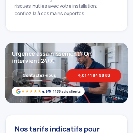
risques inutiles avec votre installation;
confiez‑la à des mains expertes.
Urgence assainissement? On
intervient 24/7.
Contactez‑nous
01 41 94 98 83
★★★★★
4,9/5
· 1435 avis clients
Nos tarifs indicatifs pour