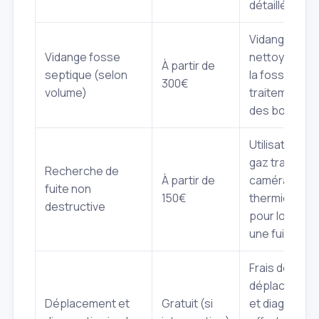
détaillé).
Vidange et
Vidange fosse
nettoyage d
À partir de
septique (selon
la fosse, hor
300€
volume)
traitement
des boues.
Utilisation de
gaz traceur 
Recherche de
À partir de
caméra
fuite non
150€
thermique
destructive
pour localise
une fuite.
Frais de
déplacement
Déplacement et
Gratuit (si
et diagnostic