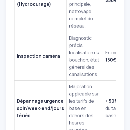
250€
(Hydrocurage)
principale,
nettoyage
complet du
réseau.
Diagnostic
précis,
localisation du
En moyenn
Inspection caméra
bouchon, état
150€ - 200
général des
canalisations.
Majoration
applicable sur
Dépannage urgence
les tarifs de
+ 50% à 1
soir/week‑end/jours
base en
du tarif de
fériés
dehors des
base
heures
ouvrées.