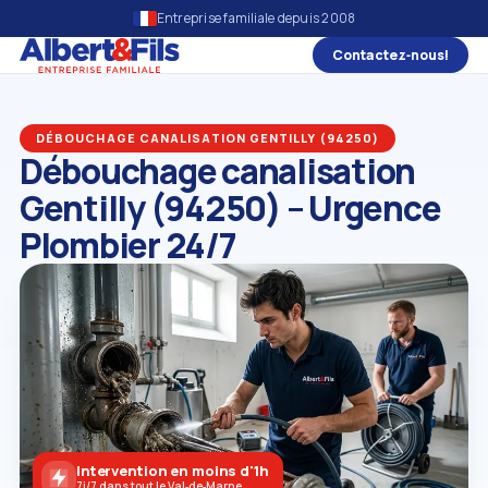
Entreprise familiale depuis 2008
Contactez‑nous!
DÉBOUCHAGE CANALISATION GENTILLY (94250)
Débouchage canalisation
Gentilly (94250) – Urgence
Plombier 24/7
Intervention en moins d'1h
7j/7 dans tout le Val‑de‑Marne