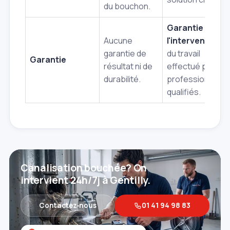
du bouchon.
Garantie de
Aucune
l'intervention
e
garantie de
du travail
Garantie
résultat ni de
effectué par de
durabilité.
professionnels
qualifiés.
Canalisation bouchée? On
intervient 24h/7j à Gentilly.
Contactez‑nous
01 41 94 98 83