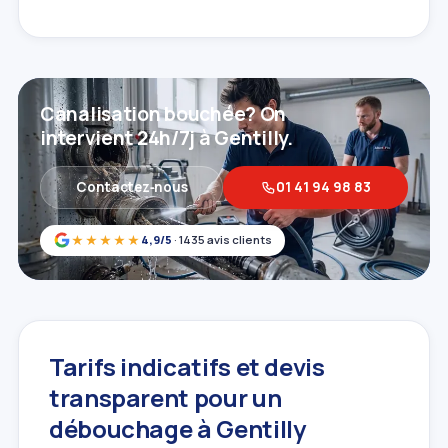
Canalisation bouchée? On
intervient 24h/7j à Gentilly.
Contactez‑nous
01 41 94 98 83
★★★★★
4,9/5
· 1435 avis clients
Tarifs indicatifs et devis
transparent pour un
débouchage à Gentilly