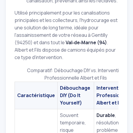
canalisation, prévenant ainsi les récidives.
Utilisé principalement pour les canalisations
principales et les collecteurs, l'hydrocurage est
une solution de long terme, idéale pour
l'assainissement de votre réseau à Gentilly
(94250) et dans tout le
Val‑de‑Marne (94)
.
Albert et Fils dispose de camions équipés pour
ce type d'intervention.
Comparatif: Débouchage DIY vs. Intervention
Professionnelle Albert et Fils
Débouchage
Intervention
Caractéristique
DIY (Do It
Professionnell
Yourself)
Albert et Fils
Souvent
Durable
,
temporaire,
résolution du
risque
problème à la