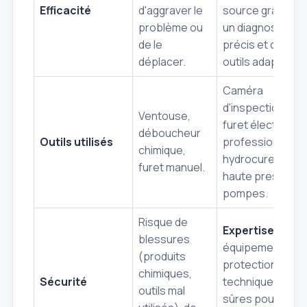
Efficacité
d'aggraver le
source grâce à
problème ou
un diagnostic
de le
précis et des
déplacer.
outils adaptés.
Caméra
d'inspection,
Ventouse,
furet électrique
déboucheur
Outils utilisés
professionnel,
chimique,
hydrocureur
furet manuel.
haute pression,
pompes.
Risque de
Expertise
et
blessures
équipement de
(produits
protection,
chimiques,
Sécurité
techniques
outils mal
sûres pour