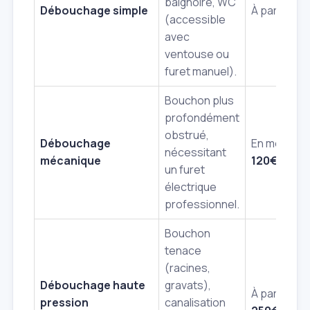
baignoire, WC
Débouchage simple
À partir de
(accessible
avec
ventouse ou
furet manuel).
Bouchon plus
profondément
obstrué,
Débouchage
En moyenn
nécessitant
mécanique
120€ - 180
un furet
électrique
professionnel.
Bouchon
tenace
(racines,
Débouchage haute
gravats),
À partir de
pression
canalisation