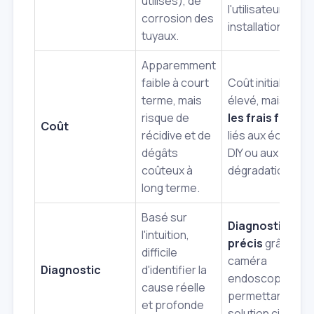
utilisés), de
l'utilisateur et les
corrosion des
installations.
tuyaux.
Apparemment
faible à court
Coût initial plus
terme, mais
élevé, mais
évit
risque de
les frais futurs
Coût
récidive et de
liés aux échecs
dégâts
DIY ou aux
coûteux à
dégradations.
long terme.
Basé sur
Diagnostic
l'intuition,
précis
grâce à la
difficile
caméra
Diagnostic
d'identifier la
endoscopique,
cause réelle
permettant une
et profonde
solution ciblée.