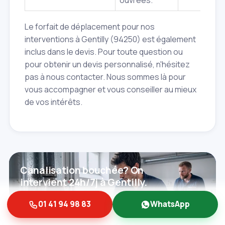
Le forfait de déplacement pour nos
interventions à Gentilly (94250) est également
inclus dans le devis. Pour toute question ou
pour obtenir un devis personnalisé, n'hésitez
pas à nous contacter. Nous sommes là pour
vous accompagner et vous conseiller au mieux
de vos intérêts.
Canalisation bouchée? On
intervient 24h/7j à Gentilly.
01 41 94 98 83
WhatsApp
Contactez‑nous
01 41 94 98 83