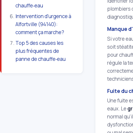
Identifier 
chauffe‑eau
plombiers d
Intervention d'urgence à
diagnostiqu
Alfortville (94140):
Manque d'
comment ça marche?
Si votre ea
Top 5 des causes les
soit stéati
plus fréquentes de
pour chauff
panne de chauffe‑eau
régule la t
correctemen
techniciens
Fuite du 
Une fuite e
eaux. Le
gr
normal qu'i
dysfoncti
ou mal serr