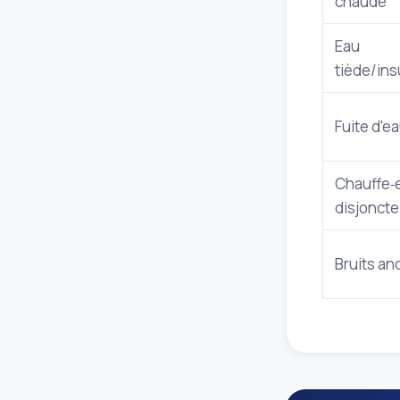
chaude
Eau
tiède/ins
Fuite d'e
Chauffe‑
disjoncte
Bruits a