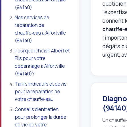
quotidien 
(94140)
l'expertis
Nos services de
donnent le
réparation de
chauffe‑e
chauffe‑eau à Alfortville
l'importa
(94140)
dégâts pl
Pourquoi choisir Albert et
urgent, av
Fils pour votre
dépannage à Alfortville
(94140)?
Tarifs indicatifs et devis
pour la réparation de
Diagnos
votre chauffe‑eau
(94140
Conseils d'entretien
pour prolonger la durée
Un chauffe
de vie de votre