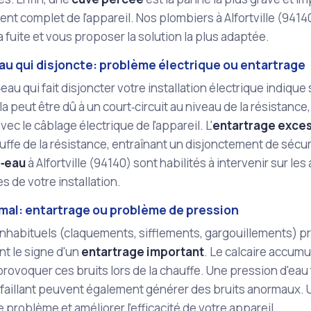
t complet de l'appareil. Nos plombiers à Alfortville (9414
a fuite et vous proposer la solution la plus adaptée.
au qui disjoncte: problème électrique ou entartrage
eau qui fait disjoncter votre installation électrique indiq
la peut être dû à un court‑circuit au niveau de la résistance
ec le câblage électrique de l'appareil. L'
entartrage exces
ffe de la résistance, entraînant un disjonctement de sécu
e‑eau
à Alfortville (94140) sont habilités à intervenir sur le
s de votre installation.
rmal: entartrage ou problème de pression
inhabituels (claquements, sifflements, gargouillements) p
t le signe d'un
entartrage important
. Le calcaire accumul
rovoquer ces bruits lors de la chauffe. Une pression d'eau
éfaillant peuvent également générer des bruits anormaux. 
 problème et améliorer l'efficacité de votre appareil.