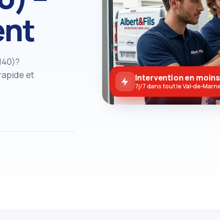
ent
140)?
rapide et
Intervention en moins
7j/7 dans tout le Val‑de‑Marn