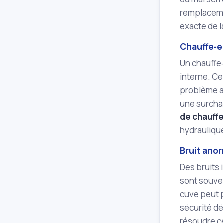
remplacemen
exacte de l
Chauffe‑e
Un chauffe‑
interne. Ce
problème av
une surchau
de chauff
hydraulique
Bruit ano
Des bruits 
sont souven
cuve peut p
sécurité d
résoudre ce