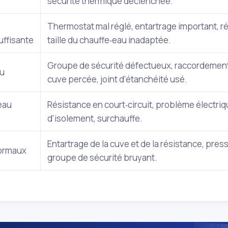
sécurité thermique déclenchée.
Thermostat mal réglé, entartrage important, ré
uffisante
taille du chauffe‑eau inadaptée.
Groupe de sécurité défectueux, raccordement
au
cuve percée, joint d'étanchéité usé.
eau
Résistance en court‑circuit, problème électriq
d'isolement, surchauffe.
Entartrage de la cuve et de la résistance, pres
normaux
groupe de sécurité bruyant.