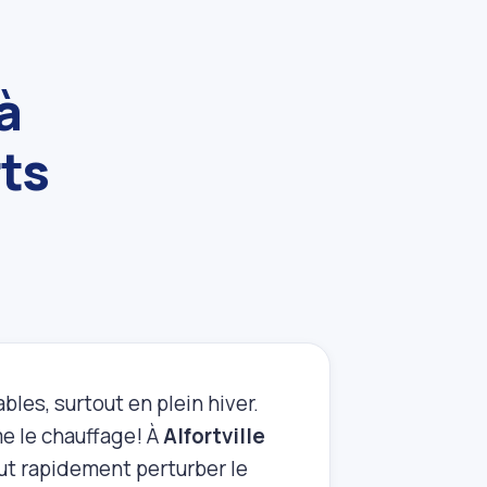
à
rts
les, surtout en plein hiver.
me le chauffage! À
Alfortville
eut rapidement perturber le