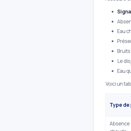
Signa
Absen
Eau ch
Prése
Bruits
Le di
Eau qu
Voici un ta
Type de
Absence 