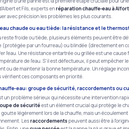
l'origine d'une panne est la première étape cruciale pour un
'Albert et Fils, experts en
réparation chauffe‑eau à Alfort
er avec précision les problèmes les plus courants.
eau chaude ou eau tiède: la résistance et le thermos
u reste froide ou tiède, plusieurs éléments peuvent être déf
te (protégée par un fourreau) ou blindée (directement en co
er l'eau. Une résistance entartrée ou grillée est une cause
empérature de l'eau. S'il est défectueux, il peut empêcher l
t ou de maintenir la bonne température. Un réglage incorr
 vérifient ces composants en priorité.
chauffe‑eau: groupe de sécurité, raccordements ou c
st un problème sérieux qui nécessite une intervention rap
oupe de sécurité
est un élément crucial qui protège le cha
l goutte légèrement lors de la chauffe, mais un écoulemen
onnement. Les
raccordements
peuvent aussi être à l'origin
és. Enfin, une
cuve percée
est la panne la plus grave et i