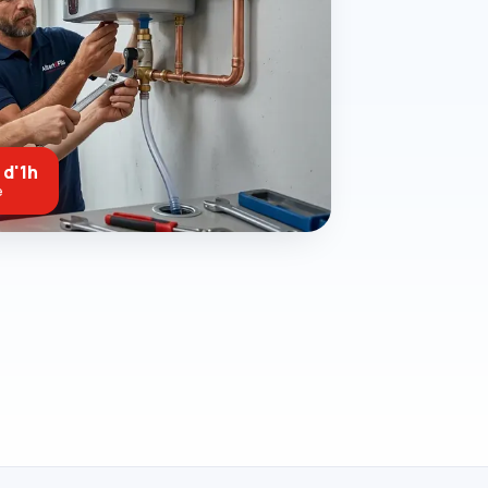
 d'1h
e