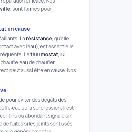
e réparation efficace. Nos
ville
, sont formés pour
tat en cause
aillants. La
résistance
, qu'elle
ntact avec l'eau), est essentielle
 fréquente. Le
thermostat
, lui,
e chauffe‑eau de chauffer
ect peut aussi être en cause. Nos
uve
ide pour éviter des dégâts des
uffe‑eau de la surpression. Il est
t continu ou abondant signale un
e de fuites si les joints sont usés
mplique généralement le