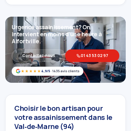
Urgence assainissement? On
intervient en moins d'une heure à
Alfortville.
Contactez‑nous
01 43 53 02 97
★★★★★
4,9/5
· 1435 avis clients
Choisir le bon artisan pour
votre assainissement dans le
Val‑de‑Marne (94)