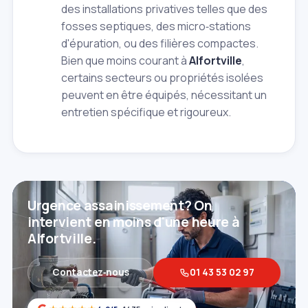
des installations privatives telles que des
fosses septiques, des micro‑stations
d'épuration, ou des filières compactes.
Bien que moins courant à
Alfortville
,
certains secteurs ou propriétés isolées
peuvent en être équipés, nécessitant un
entretien spécifique et rigoureux.
Urgence assainissement? On
intervient en moins d'une heure à
Alfortville.
Contactez‑nous
01 43 53 02 97