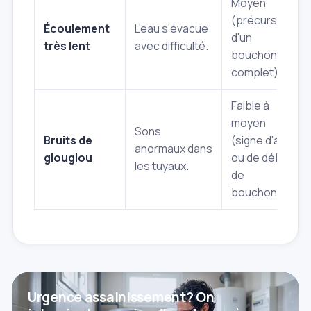
Moyen
(précurseur
Écoulement
L'eau s'évacue
d'un
très lent
avec difficulté.
bouchon
complet)
Faible à
moyen
Sons
Bruits de
(signe d'air
anormaux dans
glouglou
ou de début
les tuyaux.
de
bouchon)
Urgence assainissement? On