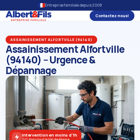
Entreprise familiale depuis 2008
Contactez‑nous!
ASSAINISSEMENT ALFORTVILLE (94140)
Assainissement Alfortville
(94140) – Urgence &
Dépannage
Intervention en moins d'1h
7j/7 dans tout le Val‑de‑Marne