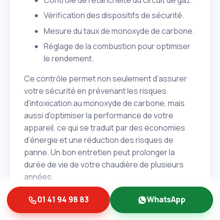
Contrôle de l'étanchéité du circuit de gaz.
Vérification des dispositifs de sécurité.
Mesure du taux de monoxyde de carbone.
Réglage de la combustion pour optimiser
le rendement.
Ce contrôle permet non seulement d'assurer
votre sécurité en prévenant les risques
d'intoxication au monoxyde de carbone, mais
aussi d'optimiser la performance de votre
appareil, ce qui se traduit par des économies
d'énergie et une réduction des risques de
panne. Un bon entretien peut prolonger la
durée de vie de votre chaudière de plusieurs
années.
Gestes simples pour prolonger la
01 41 94 98 83
WhatsApp
durée de vie de votre installation