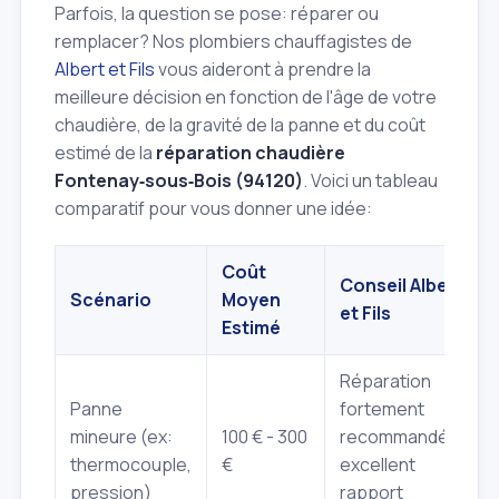
Parfois, la question se pose: réparer ou
remplacer? Nos plombiers chauffagistes de
Albert et Fils
vous aideront à prendre la
meilleure décision en fonction de l'âge de votre
chaudière, de la gravité de la panne et du coût
estimé de la
réparation chaudière
Fontenay‑sous‑Bois (94120)
. Voici un tableau
comparatif pour vous donner une idée:
Coût
Conseil Albert
Scénario
Moyen
et Fils
Estimé
Réparation
Panne
fortement
mineure (ex:
100 € - 300
recommandée,
thermocouple,
€
excellent
pression)
rapport