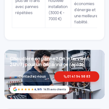
plus de 15 ans
nouvelle
économies
avec pannes
installation
d'énergie et
répétées
(3000 € -
une meilleure
7000 €)
fiabilité.
Chaudière en panne? On intervient
24h/7j pour un dépannage rapide.
Contactez‑nous
01 41 94 98 83
★★★★★
4,9/5
· 1435 avis clients