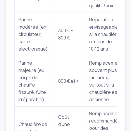
qualité/prix.
Panne
Réparation
modérée (ex:
envisageable
300 € -
circulateur,
si la chaudière
800 €
carte
a moins de
électronique)
10‑12 ans.
Panne
Remplacement
majeure (ex:
souvent plus
corps de
judicieux,
800 € et +
chauffe
surtout si la
fissuré, fuite
chaudière est
irréparable)
ancienne.
Remplacement
Coût
recommandé
Chaudière de
d'une
pour des