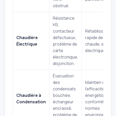
obstrué.
Résistance
HS,
contacteur
Rétablissement
Chaudière
défectueux,
rapide de l'eau
Électrique
problème de
chaude, sécurit
carte
électrique garan
électronique,
disjonction.
Évacuation
des
Maintien de
condensats
l'efficacité
Chaudière à
bouchée,
énergétique,
Condensation
échangeur
conformité aux
encrassé,
normes
problème de
environnementa