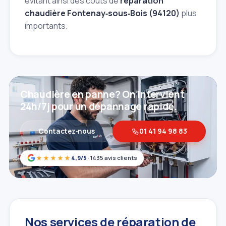
évitant ainsi des coûts de
réparation
chaudière Fontenay‑sous‑Bois (94120)
plus
importants.
Chaudière en panne? On intervient
24h/7j pour un dépannage rapide.
Contactez‑nous
01 41 94 98 83
★★★★★
4,9/5
· 1435 avis clients
Nos services de réparation de