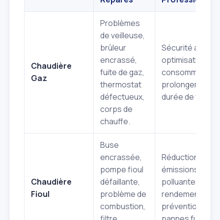
Problèmes
de veilleuse,
brûleur
Sécurité accrue
encrassé,
optimisation de 
Chaudière
fuite de gaz,
consommation,
Gaz
thermostat
prolongement de
défectueux,
durée de vie.
corps de
chauffe.
Buse
encrassée,
Réduction des
pompe fioul
émissions
Chaudière
défaillante,
polluantes, meil
Fioul
problème de
rendement,
combustion,
prévention des
filtre
pannes futures.