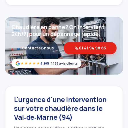
Chaudière en panne? On intervient
24h/7j pour un dépannage rapide.
Contactez‑nous
01 41 94 98 83
★★★★★
4,9/5
· 1435 avis clients
L'urgence d'une intervention
sur votre chaudière dans le
Val‑de‑Marne (94)