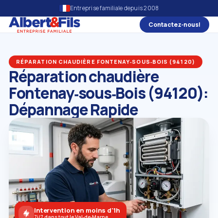
Entreprise familiale depuis 2008
Contactez‑nous!
RÉPARATION CHAUDIÈRE FONTENAY‑SOUS‑BOIS (94120)
Réparation chaudière
Fontenay‑sous‑Bois (94120):
Dépannage Rapide
Intervention en moins d'1h
7j/7 dans tout le Val‑de‑Marne