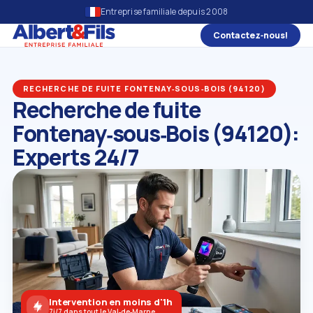
Entreprise familiale depuis 2008
Contactez‑nous!
RECHERCHE DE FUITE FONTENAY‑SOUS‑BOIS (94120)
Recherche de fuite
Fontenay‑sous‑Bois (94120):
Experts 24/7
Intervention en moins d'1h
7j/7 dans tout le Val‑de‑Marne