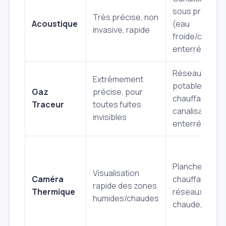
sous pression
Très précise, non
Acoustique
(eau
invasive, rapide
froide/chaude
enterrées
Réseaux d'ea
Extrêmement
potable,
Gaz
précise, pour
chauffage,
Traceur
toutes fuites
canalisations
invisibles
enterrées
Planchers
Visualisation
Caméra
chauffants,
rapide des zones
Thermique
réseaux d'eau
humides/chaudes
chaude, murs