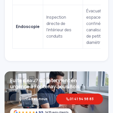
Évacuations,
Inspection
espaces
directe de
confinés,
Endoscopie
l'intérieur des
canalisations
conduits
de petit
diamètre
Fuite d'eau? On intervient en
urgence à Fontenay‑sous‑Bois.
Contactez‑nous
01 41 94 98 83
★★★★★
4,9/5
· 1435 avis clients