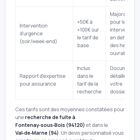
Majoration
+50€ à
pour les
Intervention
+100€ sur
intervention
d'urgence
le tarif de
en dehors
(soir/week‑end)
base
des heures
ouvrables
Inclus
Document
Rapport d'expertise
dans le
détaillé pour
pour assurance
tarif de la
votre
recherche
dossier
Ces tarifs sont des moyennes constatées pour
une
recherche de fuite à
Fontenay‑sous‑Bois (94120)
et dans le
Val‑de‑Marne (94)
. Un devis personnalisé vous