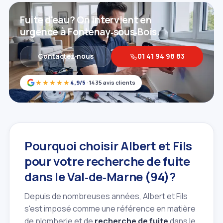
Fuite d'eau? On intervient en
urgence à Fontenay‑sous‑Bois.
Contactez‑nous
01 41 94 98 83
★★★★★
4,9/5
· 1435 avis clients
Pourquoi choisir Albert et Fils
pour votre recherche de fuite
dans le Val‑de‑Marne (94)?
Depuis de nombreuses années, Albert et Fils
s'est imposé comme une référence en matière
de plomberie et de
recherche de fuite
dans le