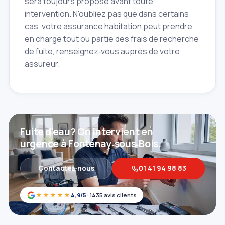
sera toujours proposé avant toute
intervention. N'oubliez pas que dans certains
cas, votre assurance habitation peut prendre
en charge tout ou partie des frais de recherche
de fuite, renseignez‑vous auprès de votre
assureur.
Fuite d'eau? On intervient en
urgence à Fontenay‑sous‑Bois.
Contactez‑nous
01 41 94 98 83
★★★★★
4,9/5
· 1435 avis clients