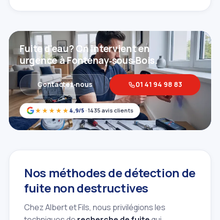
Fuite d'eau? On intervient en
urgence à Fontenay‑sous‑Bois.
Contactez‑nous
01 41 94 98 83
★★★★★
4,9/5
· 1435 avis clients
Nos méthodes de détection de
fuite non destructives
Chez Albert et Fils, nous privilégions les
techniques de
recherche de fuite
qui