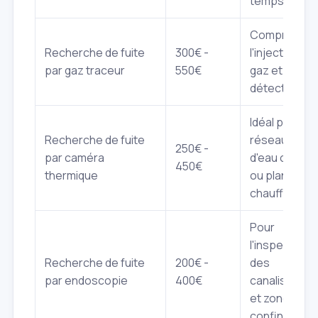
temps pass
Comprend
Recherche de fuite
300€ -
l'injection du
par gaz traceur
550€
gaz et la
détection
Idéal pour le
Recherche de fuite
réseaux
250€ -
par caméra
d'eau chaud
450€
thermique
ou planchers
chauffants
Pour
l'inspection
Recherche de fuite
200€ -
des
par endoscopie
400€
canalisation
et zones
confinées