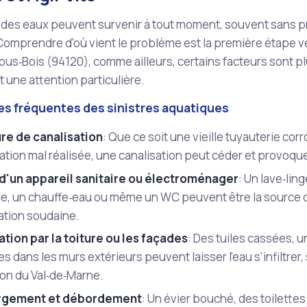
des eaux peuvent survenir à tout moment, souvent sans pré
Comprendre d'où vient le problème est la première étape ve
us‑Bois (94120), comme ailleurs, certains facteurs sont pl
 une attention particulière.
nes fréquentes des sinistres aquatiques
re de canalisation
: Que ce soit une vieille tuyauterie co
lation mal réalisée, une canalisation peut céder et provoqu
 d'un appareil sanitaire ou électroménager
: Un lave‑ling
e, un chauffe‑eau ou même un WC peuvent être la source d'
ation soudaine.
ration par la toiture ou les façades
: Des tuiles cassées, u
es dans les murs extérieurs peuvent laisser l'eau s'infiltrer,
ion du Val‑de‑Marne.
rgement et débordement
: Un évier bouché, des toilettes