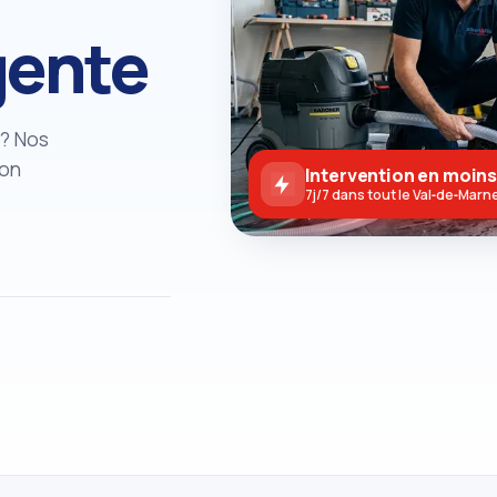
gente
)? Nos
ion
Intervention en moins
!
7j/7 dans tout le Val‑de‑Marn