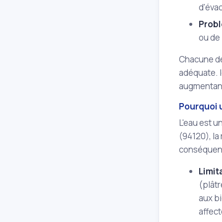
d'éva
Prob
ou de 
Chacune de 
adéquate. I
augmentant 
Pourquoi u
L'eau est u
(94120), la
conséquence
Limit
(plâtr
aux bi
affec