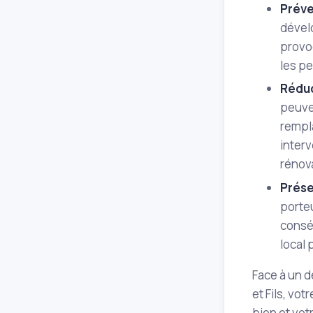
Préve
dével
provoq
les pe
Réduc
peuve
rempla
interv
rénova
Prése
porte
conséq
local 
Face à un d
et Fils, vo
bien et vot