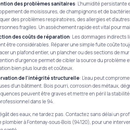
ntion des problèmes sanitaires
: L'humidité persistante e
oppement de moisissures, de champignons et de bactérie
uer des problèmes respiratoires, des allergies et d'autres
rsonnes fragiles. Un assèchement rapide est vital pour ma
tion des coûts de réparation
: Les dommages indirects li
nt être considérables. Réparer une simple fuite coûte tou
cer un plafond entier, un plancher ou des sections de mur 
ention d'urgence permet de cibler la source du problème et
tion bien plus lourds et coûteux.
rvation de l'intégrité structurelle
: L'eau peut compromet
uses d'un bâtiment. Bois pourri, corrosion des métaux, dé
uences peuvent être graves et mettre en péril la stabilité
professionnel dans le 94.
égât des eaux, ne tardez pas. Contactez sans délai un pro
tre plombier à Fontenay‑sous‑Bois (94120), pour une interve
re santé.