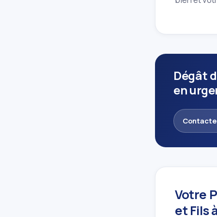
Dégât d
en urge
Contacte
Votre 
et Fils