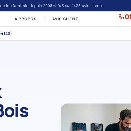
eprise familiale depuis 2008
4,9/5 sur 1435 avis clients
01
À PROPOS
AVIS CLIENT
94120)
x
Bois