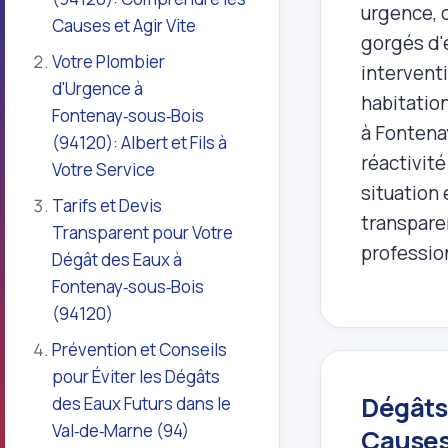
urgence, 
Causes et Agir Vite
gorgés d'
Votre Plombier
interventi
d'Urgence à
habitation
Fontenay‑sous‑Bois
à Fontenay
(94120): Albert et Fils à
réactivité
Votre Service
situation
Tarifs et Devis
transpare
Transparent pour Votre
professio
Dégât des Eaux à
Fontenay‑sous‑Bois
(94120)
Prévention et Conseils
pour Éviter les Dégâts
Dégâts
des Eaux Futurs dans le
Val‑de‑Marne (94)
Causes 