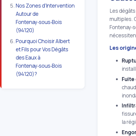
Nos Zones d'Intervention
Les dégâts 
Autour de
multiples. 
Fontenay‑sous‑Bois
Fontenay‑so
(94120)
nécessitent
Pourquoi Choisir Albert
Les origi
et Fils pour Vos Dégâts
des Eaux à
Ruptu
Fontenay‑sous‑Bois
instal
(94120)?
Fuite
chaud
inond
Infilt
fissur
la rég
Engo