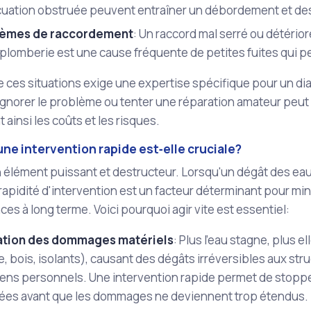
cuation obstruée peuvent entraîner un débordement et de
lèmes de raccordement
: Un raccord mal serré ou détérior
plomberie est une cause fréquente de petites fuites qui p
ces situations exige une expertise spécifique pour un dia
gnorer le problème ou tenter une réparation amateur peut 
ainsi les coûts et les risques.
ne intervention rapide est‑elle cruciale?
n élément puissant et destructeur. Lorsqu'un dégât des ea
 rapidité d'intervention est un facteur déterminant pour m
s à long terme. Voici pourquoi agir vite est essentiel:
ation des dommages matériels
: Plus l'eau stagne, plus el
e, bois, isolants), causant des dégâts irréversibles aux str
ens personnels. Une intervention rapide permet de stopper
tées avant que les dommages ne deviennent trop étendus.