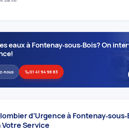
es eaux à Fontenay‑sous‑Bois? On inter
nce!
z‑nous
01 41 94 98 83
Plombier d'Urgence à Fontenay‑sous‑B
 à Votre Service