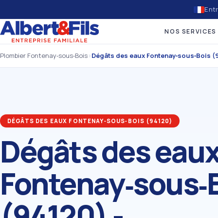
Entr
NOS SERVICES
Plombier Fontenay‑sous‑Bois
›
Dégâts des eaux Fontenay‑sous‑Bois (
DÉGÂTS DES EAUX FONTENAY‑SOUS‑BOIS (94120)
Dégâts des eau
Fontenay‑sous‑
(94120) -