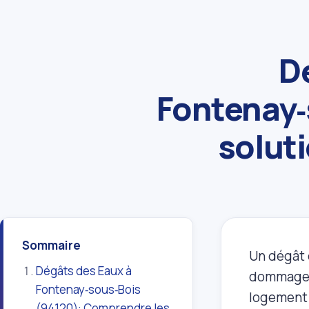
D
Fontenay‑
soluti
Sommaire
Un dégât d
Dégâts des Eaux à
dommages 
Fontenay‑sous‑Bois
logement 
(94120): Comprendre les