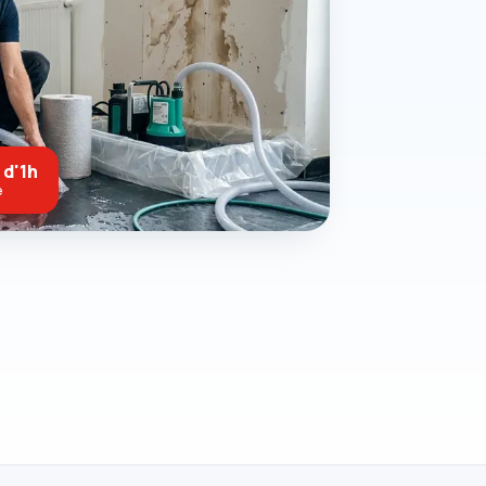
 d'1h
e