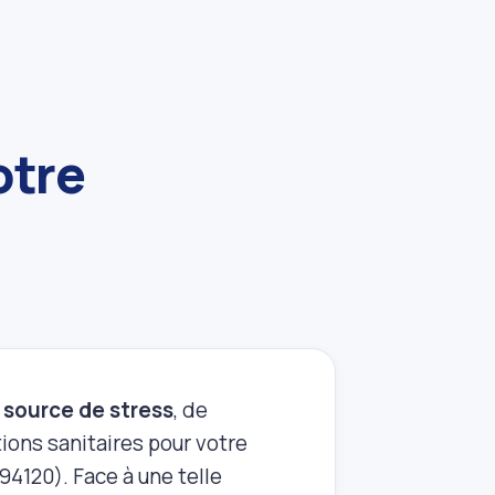
otre
e
source de stress
, de
ons sanitaires pour votre
4120). Face à une telle