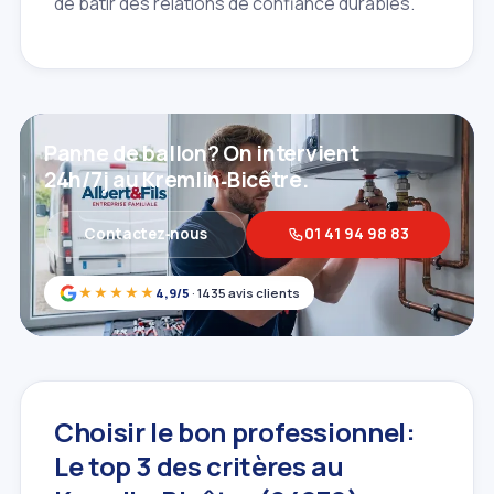
de bâtir des relations de confiance durables.
Panne de ballon? On intervient
24h/7j au Kremlin‑Bicêtre.
Contactez‑nous
01 41 94 98 83
★★★★★
4,9/5
· 1435 avis clients
Choisir le bon professionnel:
Le top 3 des critères au