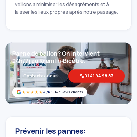
veillons à minimiser les désagréments et à
laisser les lieux propres après notre passage.
Panne de ballon? On intervient
24h/7j au Kremlin‑Bicêtre.
Contactez‑nous
01 41 94 98 83
★★★★★
4,9/5
· 1435 avis clients
Prévenir les pannes: