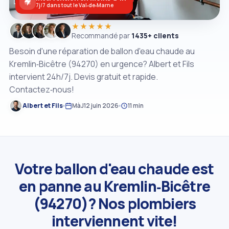
7j/7 dans tout le Val‑de‑Marne
★★★★★
Recommandé par
1435+ clients
Besoin d'une réparation de ballon d'eau chaude au
Kremlin‑Bicêtre (94270) en urgence? Albert et Fils
intervient 24h/7j. Devis gratuit et rapide.
Contactez‑nous!
Albert et Fils
MàJ
12 juin 2026
11 min
Votre ballon d'eau chaude est
en panne au Kremlin‑Bicêtre
(94270)? Nos plombiers
interviennent vite!