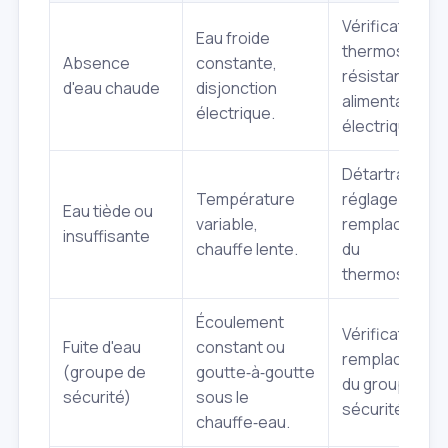
Vérification
Eau froide
thermostat,
Absence
constante,
résistance,
d'eau chaude
disjonction
alimentation
électrique.
électrique.
Détartrage,
Température
réglage ou
Eau tiède ou
variable,
remplacemen
insuffisante
chauffe lente.
du
thermostat.
Écoulement
Vérification et
Fuite d'eau
constant ou
remplacemen
(groupe de
goutte‑à‑goutte
du groupe de
sécurité)
sous le
sécurité.
chauffe‑eau.