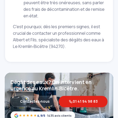
peuvent être très onéreuses, sans parler
des frais de décontamination et de remise
en état.
C'est pourquoi, dès les premiers signes, il est
crucial de contacter un professionnel comme
Albert et Fils, spécialiste des dégâts des eaux à
Le Kremlin‑Bicêtre (94270).
Dégât des eaux? On intervient en
urgence au Kremlin‑Bicêtre.
Contactez‑nous
01 41 94 98 83
★★★★★
4,9/5
· 1435 avis clients