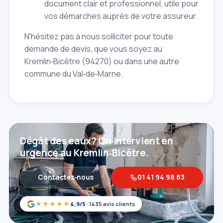
document clair et professionnel, utile pour
vos démarches auprès de votre assureur.
N'hésitez pas à nous solliciter pour toute
demande de devis, que vous soyez au
Kremlin‑Bicêtre (94270) ou dans une autre
commune du Val‑de‑Marne.
Dégât des eaux? On intervient en
urgence au Kremlin‑Bicêtre.
Contactez‑nous
01 41 94 98 83
★★★★★
4,9/5
· 1435 avis clients