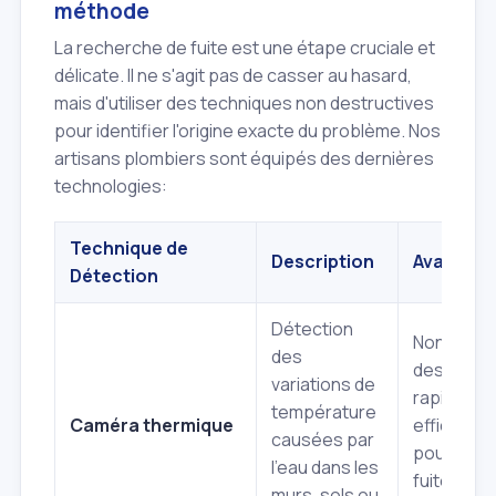
méthode
La recherche de fuite est une étape cruciale et
délicate. Il ne s'agit pas de casser au hasard,
mais d'utiliser des techniques non destructives
pour identifier l'origine exacte du problème. Nos
artisans plombiers sont équipés des dernières
technologies:
Technique de
Description
Avantage
Détection
Détection
Non
des
destructiv
variations de
rapide,
température
Caméra thermique
efficace
causées par
pour les
l'eau dans les
fuites d'e
murs, sols ou