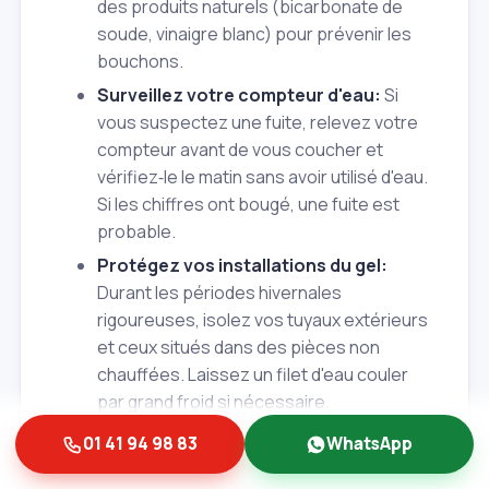
des produits naturels (bicarbonate de
soude, vinaigre blanc) pour prévenir les
bouchons.
Surveillez votre compteur d'eau:
Si
vous suspectez une fuite, relevez votre
compteur avant de vous coucher et
vérifiez‑le le matin sans avoir utilisé d'eau.
Si les chiffres ont bougé, une fuite est
probable.
Protégez vos installations du gel:
Durant les périodes hivernales
rigoureuses, isolez vos tuyaux extérieurs
et ceux situés dans des pièces non
chauffées. Laissez un filet d'eau couler
par grand froid si nécessaire.
Remplacez les joints et flexibles usés:
01 41 94 98 83
WhatsApp
Un joint en caoutchouc durci ou un flexible