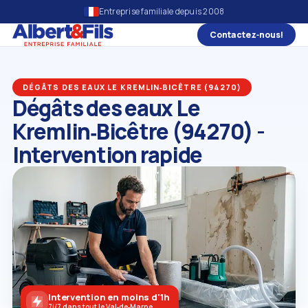
Entreprise familiale depuis 2008
Contactez‑nous!
DÉGÂTS DES EAUX LE KREMLIN‑BICÊTRE (94270)
Dégâts des eaux Le
Kremlin‑Bicêtre (94270) -
Intervention rapide
Intervention en moins d'1h
7j/7 dans tout le Val‑de‑Marne