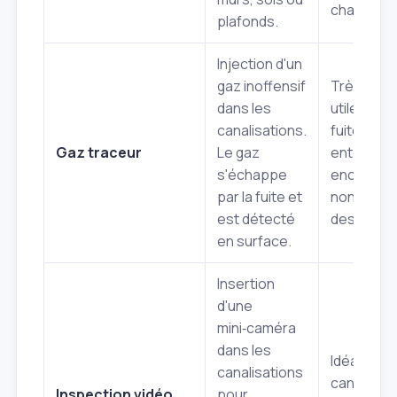
chaude.
plafonds.
Injection d'un
gaz inoffensif
Très préci
dans les
utile pour 
canalisations.
fuites
Gaz traceur
Le gaz
enterrées
s'échappe
encastrée
par la fuite et
non
est détecté
destructif
en surface.
Insertion
d'une
mini‑caméra
dans les
Idéal pour
canalisations
canalisati
Inspection vidéo
pour