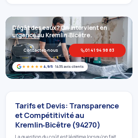
Dégât des eaux? On intervient en
urgence au Kremlin‑Bicêtre.
Contactez‑nous
01 41 94 98 83
★★★★★
4,9/5
· 1435 avis clients
Tarifs et Devis: Transparence
et Compétitivité au
Kremlin‑Bicêtre (94270)
La question du coût est légitime lorsqu'on fait