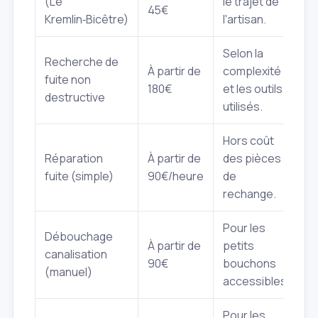
(Le
le trajet de
45€
Kremlin‑Bicêtre)
l'artisan.
Selon la
Recherche de
À partir de
complexité
fuite non
180€
et les outils
destructive
utilisés.
Hors coût
Réparation
À partir de
des pièces
fuite (simple)
90€/heure
de
rechange.
Pour les
Débouchage
À partir de
petits
canalisation
90€
bouchons
(manuel)
accessibles.
Pour les