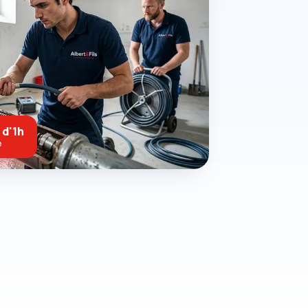
 d'1h
e