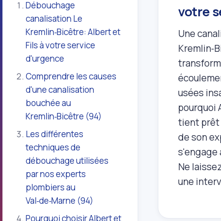
Débouchage
votre 
canalisation Le
Kremlin‑Bicêtre: Albert et
Une canal
Fils à votre service
Kremlin‑B
d'urgence
transform
Comprendre les causes
écoulemen
d'une canalisation
usées insa
bouchée au
pourquoi A
Kremlin‑Bicêtre (94)
tient prêt
Les différentes
de son ex
techniques de
s'engage 
débouchage utilisées
Ne laisse
par nos experts
une interv
plombiers au
Val‑de‑Marne (94)
Pourquoi choisir Albert et