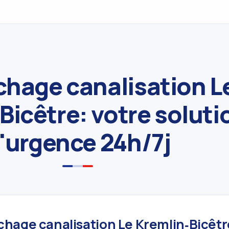
hage canalisation L
Bicêtre: votre soluti
'urgence 24h/7j
age canalisation Le Kremlin‑Bicêtre: