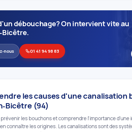
d'un débouchage? On intervient vite au
‑Bicêtre.
z‑nous
01 41 94 98 83
ndre les causes d'une canalisation
n‑Bicêtre (94)
prévenir les bouchons et comprendre l'importance d'une in
'en connaître les origines. Les canalisations sont des sy