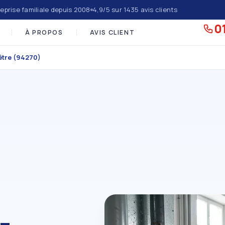
eprise familiale depuis 2008
4,9/5 sur 1435 avis clients
01
À PROPOS
AVIS CLIENT
être (94270)
-