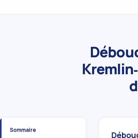
Débouc
Kremlin‑
d
Sommaire
Débouch