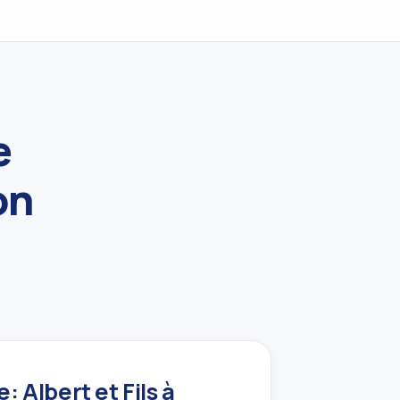
e
on
 Albert et Fils à