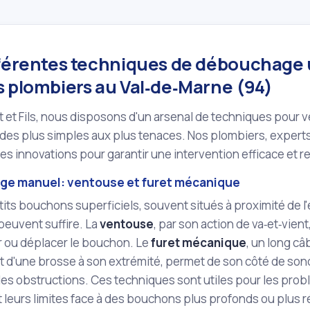
fférentes techniques de débouchage u
s plombiers au Val‑de‑Marne (94)
 et Fils, nous disposons d'un arsenal de techniques pour v
des plus simples aux plus tenaces. Nos plombiers, expert
es innovations pour garantir une intervention efficace et r
e manuel: ventouse et furet mécanique
tits bouchons superficiels, souvent situés à proximité de 
peuvent suffire. La
ventouse
, par son action de va‑et‑vien
 ou déplacer le bouchon. Le
furet mécanique
, un long câ
t d'une brosse à son extrémité, permet de son côté de sond
 les obstructions. Ces techniques sont utiles pour les pr
leurs limites face à des bouchons plus profonds ou plus ré