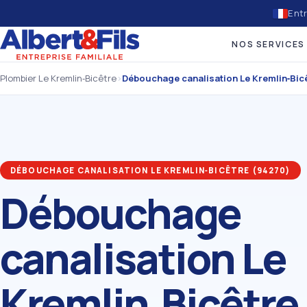
Entr
NOS SERVICES
Plombier Le Kremlin‑Bicêtre
›
Débouchage canalisation Le Kremlin‑Bic
DÉBOUCHAGE CANALISATION LE KREMLIN‑BICÊTRE (94270)
Débouchage
canalisation Le
Kremlin‑Bicêtre 