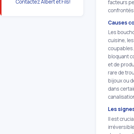
Contactez Albert et Fils!
facteurs pe
confrontés 
Causes co
Les boucho
cuisine, le
coupables. 
bloquant co
et de produ
rare de tro
bijoux ou d
dans certai
canalisatio
Les signe
Il est cruc
irréversibl