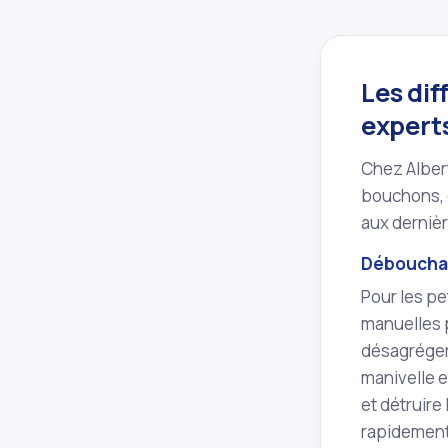
Les di
expert
Chez Albert
bouchons, 
aux dernièr
Débouchag
Pour les pe
manuelles 
désagréger
manivelle e
et détruire
rapidement 