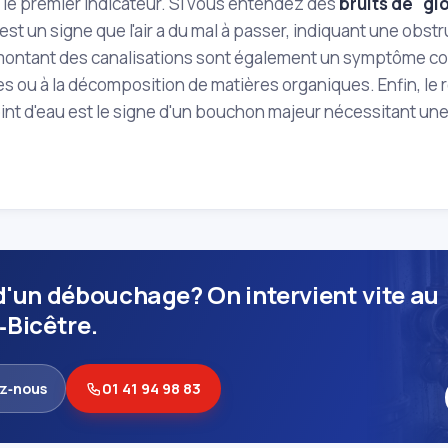
le premier indicateur. Si vous entendez des
bruits de "gl
'est un signe que l'air a du mal à passer, indiquant une obstr
ontant des canalisations sont également un symptôme cour
s ou à la décomposition de matières organiques. Enfin, le
int d'eau est le signe d'un bouchon majeur nécessitant un
d'un débouchage? On intervient vite au
‑Bicêtre.
z‑nous
01 41 94 98 83