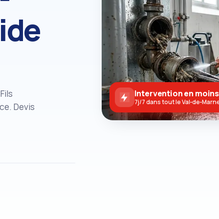
ide
Fils
Intervention en moins
7j/7 dans tout le Val‑de‑Marn
ce. Devis