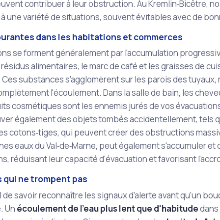
uvent contribuer à leur obstruction. Au Kremlin‑Bicêtre, 
à une variété de situations, souvent évitables avec de bo
urantes dans les habitations et commerces
ns se forment généralement par l'accumulation progressiv
s résidus alimentaires, le marc de café et les graisses de cu
Ces substances s'agglomèrent sur les parois des tuyaux, ré
mplètement l'écoulement. Dans la salle de bain, les cheveux
its cosmétiques sont les ennemis jurés de vos évacuations
uver également des objets tombés accidentellement, tels q
es cotons‑tiges, qui peuvent créer des obstructions massive
nes eaux du Val‑de‑Marne, peut également s'accumuler et dur
ns, réduisant leur capacité d'évacuation et favorisant l'accr
s qui ne trompent pas
ial de savoir reconnaître les signaux d'alerte avant qu'un bo
e. Un
écoulement de l'eau plus lent que d'habitude
dans 