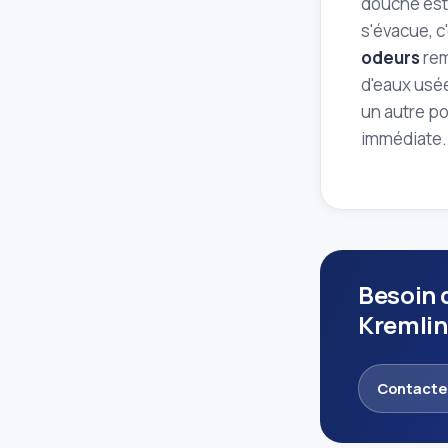
douche est 
s'évacue, c
odeurs
rem
d'eaux usée
un autre po
immédiate.
Besoin 
Kremlin
Contacte