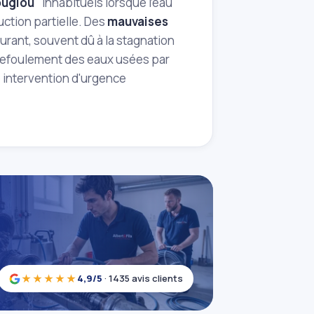
ouglou"
inhabituels lorsque l'eau
uction partielle. Des
mauvaises
ant, souvent dû à la stagnation
 refoulement des eaux usées par
e intervention d'urgence
★★★★★
4,9/5
· 1435 avis clients