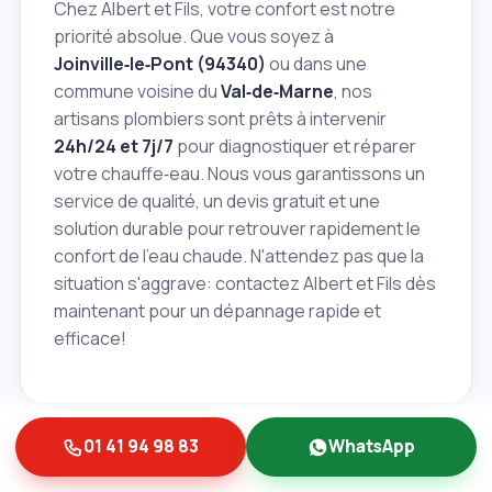
Chez Albert et Fils, votre confort est notre
priorité absolue. Que vous soyez à
Joinville‑le‑Pont (94340)
ou dans une
commune voisine du
Val‑de‑Marne
, nos
artisans plombiers sont prêts à intervenir
24h/24 et 7j/7
pour diagnostiquer et réparer
votre chauffe‑eau. Nous vous garantissons un
service de qualité, un devis gratuit et une
solution durable pour retrouver rapidement le
confort de l'eau chaude. N'attendez pas que la
situation s'aggrave: contactez Albert et Fils dès
maintenant pour un dépannage rapide et
efficace!
01 41 94 98 83
WhatsApp
Bon à savoir:
les tarifs indiqués sont donnés à titre
purement informatif et peuvent varier selon la nature,