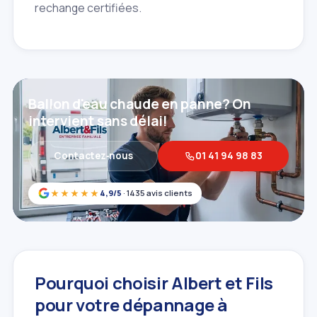
rechange certifiées.
Ballon d'eau chaude en panne? On
intervient sans délai!
Contactez‑nous
01 41 94 98 83
★★★★★
4,9/5
· 1435 avis clients
Pourquoi choisir Albert et Fils
pour votre dépannage à