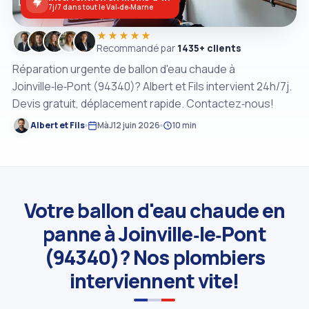
7j/7 dans tout le Val‑de‑Marne
★★★★★
Recommandé par
1435+ clients
Réparation urgente de ballon d'eau chaude à
Joinville‑le‑Pont (94340)? Albert et Fils intervient 24h/7j.
Devis gratuit, déplacement rapide. Contactez‑nous!
Albert et Fils
MàJ
12 juin 2026
10 min
Votre ballon d'eau chaude en
panne à Joinville‑le‑Pont
(94340)? Nos plombiers
interviennent vite!