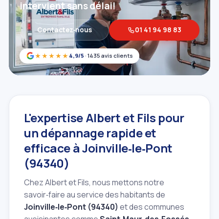
intervient sans délai!
Contactez‑nous
01 41 94 98 83
★★★★★
4,9/5
· 1435 avis clients
L'expertise Albert et Fils pour
un dépannage rapide et
efficace à Joinville‑le‑Pont
(94340)
Chez Albert et Fils, nous mettons notre
savoir‑faire au service des habitants de
Joinville‑le‑Pont (94340)
et des communes
avoisinantes comme
Saint‑Maur‑des‑Fossés