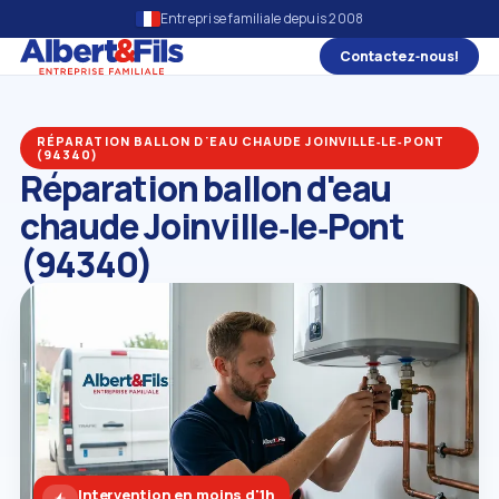
Entreprise familiale depuis 2008
Contactez‑nous!
RÉPARATION BALLON D'EAU CHAUDE JOINVILLE‑LE‑PONT
(94340)
Réparation ballon d'eau
chaude Joinville‑le‑Pont
(94340)
Intervention en moins d'1h