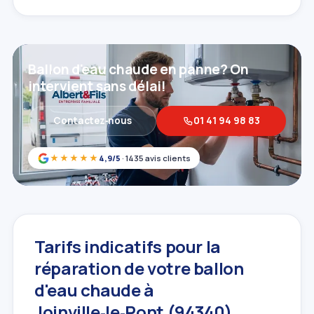
Ballon d'eau chaude en panne? On
intervient sans délai!
Contactez‑nous
01 41 94 98 83
★★★★★
4,9/5
· 1435 avis clients
Tarifs indicatifs pour la
réparation de votre ballon
d'eau chaude à
Joinville‑le‑Pont (94340)