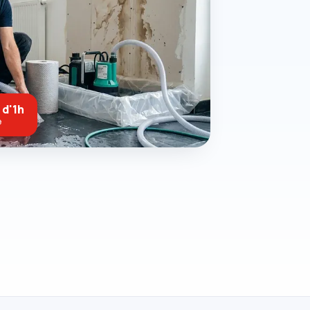
 d'1h
e