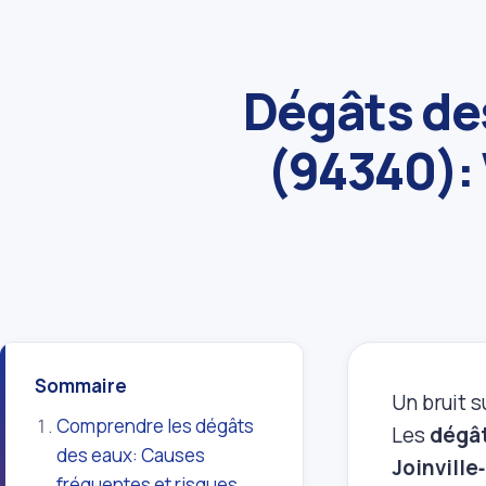
Dégâts des
(94340): 
Sommaire
Un bruit 
Comprendre les dégâts
Les
dégât
des eaux: Causes
Joinville
fréquentes et risques