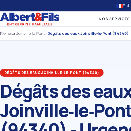
Entr
NOS SERVICES
Plombier Joinville‑le‑Pont
›
Dégâts des eaux Joinville‑le‑Pont (94340)
DÉGÂTS DES EAUX JOINVILLE‑LE‑PONT (94340)
Dégâts des eau
Joinville‑le‑Pon
(94340) - Urgen