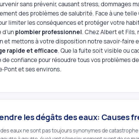
urvenir sans prévenir, causant stress, dommages ma
lement des problèmes de salubrité. Face à une tell
ur limiter les conséquences et protéger votre habita
e d’un
plombier professionnel
. Chez Albert et Fils
on et mettons à votre disposition notre savoir‑faire e
e rapide et efficace
. Que la fuite soit visible ou
e de confiance pour résoudre tous vos problèmes de
le‑Pont et ses environs.
ndre les dégâts des eaux: Causes fr
 des eaux ne sont pas toujours synonymes de catastrophe 
goutte à goutte, évoluant silencieusement avant de se ma