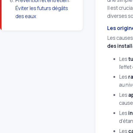
Prévention et entretien:
Il est cruc
Éviter les futurs dégâts
diverses s
des eaux
Les origin
Les causes 
des instal
Les
t
l’effe
Les
r
au niv
Les
a
cause 
Les
in
d’étan
Les
c