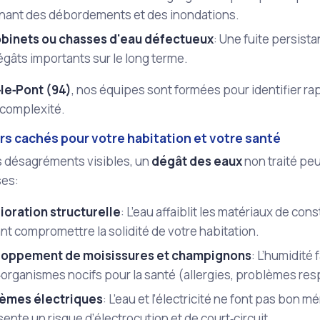
înant des débordements et des inondations.
obinets ou chasses d'eau défectueux
: Une fuite persis
gâts importants sur le long terme.
‑le‑Pont (94)
, nos équipes sont formées pour identifier rapi
 complexité.
rs cachés pour votre habitation et votre santé
s désagréments visibles, un
dégât des eaux
non traité pe
ses:
ioration structurelle
: L’eau affaiblit les matériaux de con
t compromettre la solidité de votre habitation.
oppement de moisissures et champignons
: L’humidité 
organismes nocifs pour la santé (allergies, problèmes resp
èmes électriques
: L’eau et l’électricité ne font pas bon m
ente un risque d’électrocution et de court‑circuit.