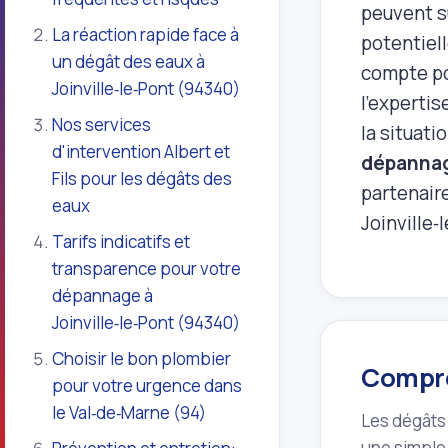
peuvent s
La réaction rapide face à
potentiel
un dégât des eaux à
compte po
Joinville‑le‑Pont (94340)
l’expertis
Nos services
la situati
d'intervention Albert et
dépannag
Fils pour les dégâts des
partenair
eaux
Joinville‑
Tarifs indicatifs et
transparence pour votre
dépannage à
Joinville‑le‑Pont (94340)
Choisir le bon plombier
Compre
pour votre urgence dans
le Val‑de‑Marne (94)
Les dégâts
une simple 