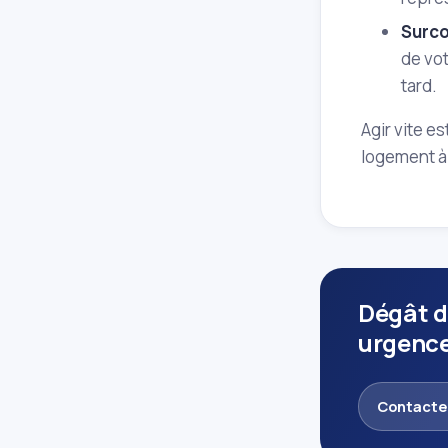
Surc
de vot
tard.
Agir vite e
logement 
Dégât d
urgenc
Contacte