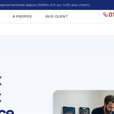
eprise familiale depuis 2008
4,9/5 sur 1435 avis clients
01
À PROPOS
AVIS CLIENT
x
t
ce