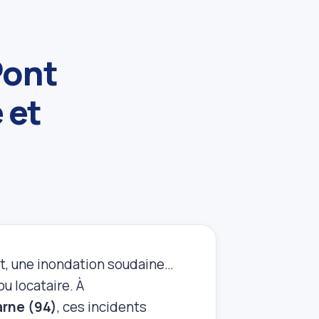
Pont
 et
nt, une inondation soudaine…
u locataire. À
arne (94)
, ces incidents