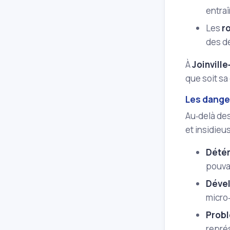
entra
Les
r
des dé
À
Joinville
que soit sa
Les dange
Au‑delà de
et insidieu
Détér
pouvan
Dével
micro‑
Probl
représ