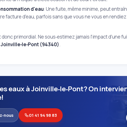
onsommation d'eau
: Une fuite, même minime, peut entraî
re facture d'eau, parfois sans que vous ne vous en rendiez 
st donc primordial. Ne sous‑estimez jamais l'impact d'une f
à
Joinville‑le‑Pont (94340)
.
es eaux à Joinville‑le‑Pont? On intervie
e!
z‑nous
01 41 94 98 83