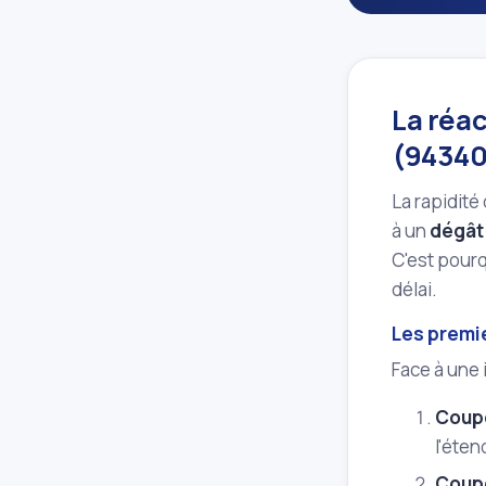
La réac
(94340
La rapidité
à un
dégât
C'est pourqu
délai.
Les premi
Face à une 
Coupe
l'éten
Coupe