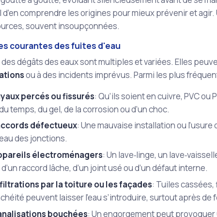
ial d’en comprendre les origines pour mieux prévenir et agir.
ources, souvent insoupçonnées.
es courantes des fuites d'eau
des dégâts des eaux sont multiples et variées. Elles peuvent
lations
ou à des incidents imprévus. Parmi les plus fréquen
uyaux percés ou fissurés
: Qu’ils soient en cuivre, PVC ou
t du temps, du gel, de la corrosion ou d’un choc.
accords défectueux
: Une mauvaise installation ou l’usure 
eau des jonctions.
ppareils électroménagers
: Un lave‑linge, un lave‑vaissel
d’un raccord lâche, d’un joint usé ou d’un défaut interne.
filtrations par la toiture ou les façades
: Tuiles cassées,
chéité peuvent laisser l’eau s’introduire, surtout après de f
analisations bouchées
: Un engorgement peut provoquer 