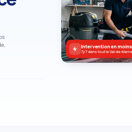
os
de,
Intervention en moins
7j/7 dans tout le Val‑de‑Marn