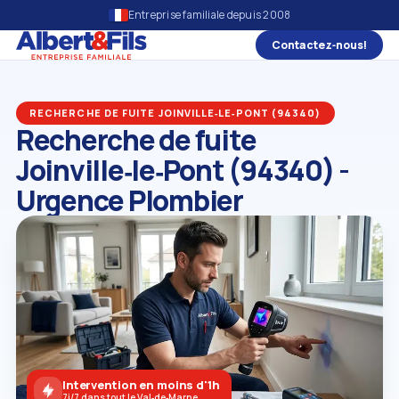
Entreprise familiale depuis 2008
Contactez‑nous!
RECHERCHE DE FUITE JOINVILLE‑LE‑PONT (94340)
Recherche de fuite
Joinville‑le‑Pont (94340) -
Urgence Plombier
Intervention en moins d'1h
7j/7 dans tout le Val‑de‑Marne