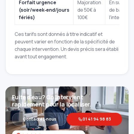
Forfait urgence
Majoration
En sus du ta
(soir/week‑end/jours
de 50€ à
de base de
fériés)
100€
l'interventi
Ces tarifs sont donnés à titre indicatif et
peuvent varier en fonction de la spécificité de
chaque intervention. Un devis précis sera établi
avant tout engagement.
Fuite d'eau? On intervient
rapidement pour la localiser.
Contactez‑nous
01 41 94 98 83