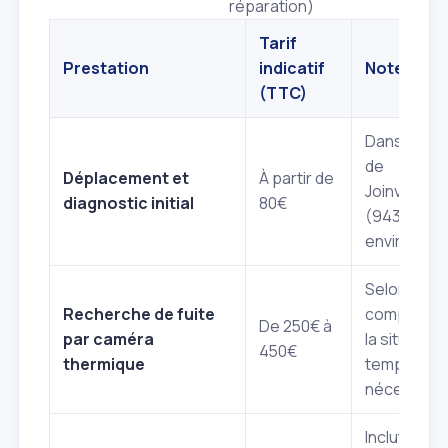
réparation)
Tarif
Prestation
indicatif
Notes
(TTC)
Dans la zo
de
Déplacement et
À partir de
Joinville‑le
diagnostic initial
80€
(94340) et
environs.
Selon la
Recherche de fuite
complexité
De 250€ à
par caméra
la situation 
450€
thermique
temps
nécessaire
Inclut le co