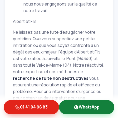
nous nous engageons sur la qualité de
notre travail.
Albert et Fils
Ne laissez pas une fuite d'eau gâcher votre
quotidien. Que vous suspectiez une petite
infiltration ou que vous soyez confronté à un
dégât des eaux majeur, l'équipe d'Albert et Fils
est votre alliée à Joinville‑le‑Pont (94340) et
dans tout le Val‑de‑Marne (94). Notre réactivité,
notre expertise et nos méthodes de
recherche de fuite non destructives
vous
assurent une résolution rapide et efficace du
problème. Pour une intervention d'urgence ou
pour obtenir un devis gratuit pour une
recherche de fuite
, contactez‑nous dès
01 41 94 98 83
WhatsApp
aujourd'hui. Nous sommes là pour vous aider à
protéger votre patrimoine et retrouver votre