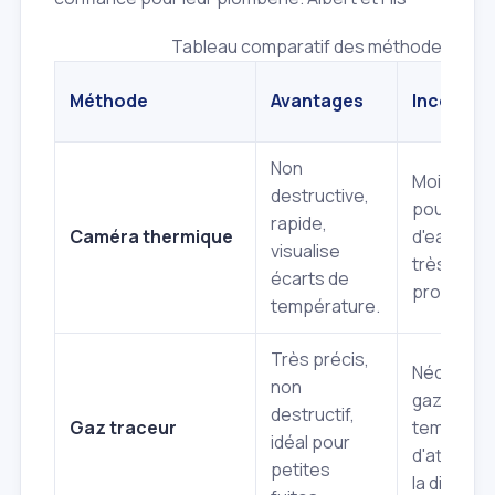
Tableau comparatif des méthodes de dé
Méthode
Avantages
Inconvén
Non
Moins eff
destructive,
pour les f
rapide,
Caméra thermique
d'eau froi
visualise
très
écarts de
profondes
température.
Très précis,
Nécessite
non
gaz spéci
destructif,
Gaz traceur
temps
idéal pour
d'attente
petites
la diffusio