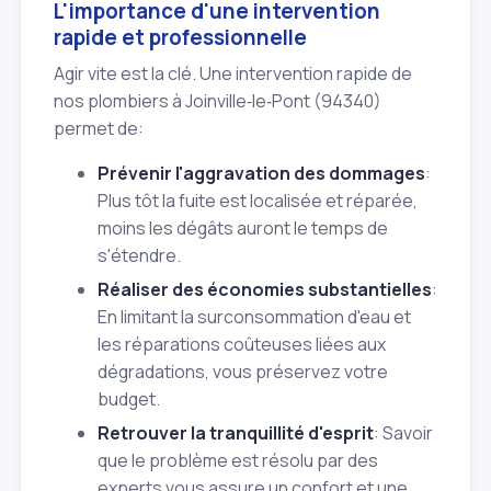
L'importance d'une intervention
rapide et professionnelle
Agir vite est la clé. Une intervention rapide de
nos plombiers à Joinville‑le‑Pont (94340)
permet de:
Prévenir l'aggravation des dommages
:
Plus tôt la fuite est localisée et réparée,
moins les dégâts auront le temps de
s'étendre.
Réaliser des économies substantielles
:
En limitant la surconsommation d'eau et
les réparations coûteuses liées aux
dégradations, vous préservez votre
budget.
Retrouver la tranquillité d'esprit
: Savoir
que le problème est résolu par des
experts vous assure un confort et une