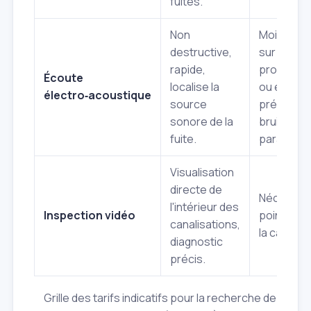
fuites.
Non
Moins eff
destructive,
sur grand
rapide,
profonde
Écoute
localise la
ou en
électro‑acoustique
source
présence
sonore de la
bruits
fuite.
parasites.
Visualisation
directe de
Nécessite
l'intérieur des
Inspection vidéo
point d'ac
canalisations,
la canalisa
diagnostic
précis.
Grille des tarifs indicatifs pour la recherche de fuite 