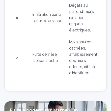
Dégâts au
plafond, murs,
Infiltration par la
4
isolation,
toiture/terrasse
risques
électriques.
Moisissures
cachées,
Fuite derrière
affaiblissement
5
cloison sèche
des murs,
odeurs, difficile
à identifier.
Fuite à Nogent‑sur‑Marne? On