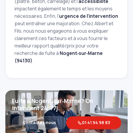
(plâtre, béton, carrelage) et l'
accessibilité
impactent également le temps et les moyens
nécessaires. Enfin, l'
urgence de l'intervention
peut entraîner une majoration. Chez Albert et
Fils, nous nous engageons à vous expliquer
clairement ces facteurs et à vous fournir le
meilleur rapport qualité/prix pour votre
recherche de fuite à
Nogent‑sur‑Marne
(94130)
.
Fuite à Nogent‑sur‑Marne? On
intervient 24h/7j.
Contactez‑nous
01 41 94 98 83