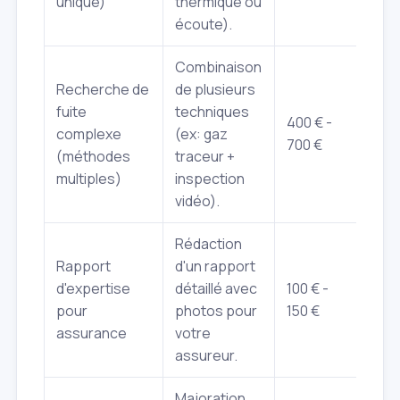
unique)
thermique ou
écoute).
Combinaison
Recherche de
de plusieurs
fuite
techniques
400 € -
complexe
(ex: gaz
700 €
(méthodes
traceur +
multiples)
inspection
vidéo).
Rédaction
Rapport
d'un rapport
d'expertise
détaillé avec
100 € -
pour
photos pour
150 €
assurance
votre
assureur.
Majoration