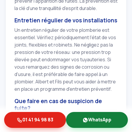
prévenir l'apparition de fuites. La prévention est
la clé d'une tranquillité d'esprit durable.
Entretien régulier de vos installations
Un entretien régulier de votre plomberie est
essentiel. Vérifiez périodiquement l'état de vos
joints, flexibles et robinets. Ne négligez pas la
pression de votre réseau: une pression trop
élevée peut endommager vos tuyauteries. Si
vous remarquez des signes de corrosion ou
d'usure, il est préférable de faire appel à un
plombier. Albert et Fils peut vous aider à mettre
en place un programme d'entretien préventif.
Que faire en cas de suspicion de
fuite?
Si vous suspectez une fuite, agissez
01 41 94 98 83
WhatsApp
rapidement. Commencez par couper l'arrivée