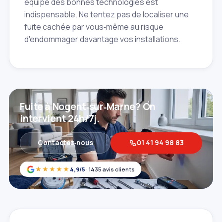
équipé des bonnes technologies est
indispensable. Ne tentez pas de localiser une
fuite cachée par vous‑même au risque
d'endommager davantage vos installations.
Fuite à Nogent‑sur‑Marne? On
intervient 24h/7j.
Contactez‑nous
01 41 94 98 83
★★★★★
4,9/5
· 1435 avis clients