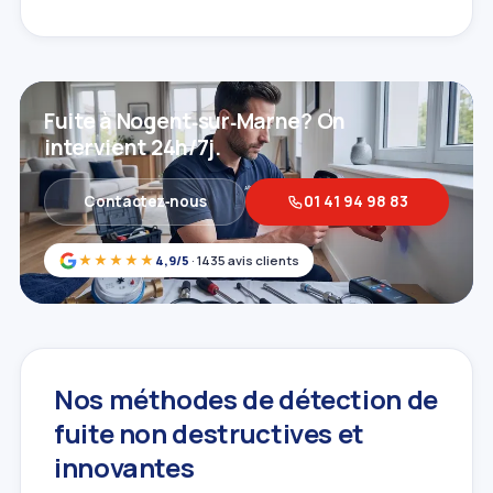
Fuite à Nogent‑sur‑Marne? On
intervient 24h/7j.
Contactez‑nous
01 41 94 98 83
★★★★★
4,9/5
· 1435 avis clients
Nos méthodes de détection de
fuite non destructives et
innovantes