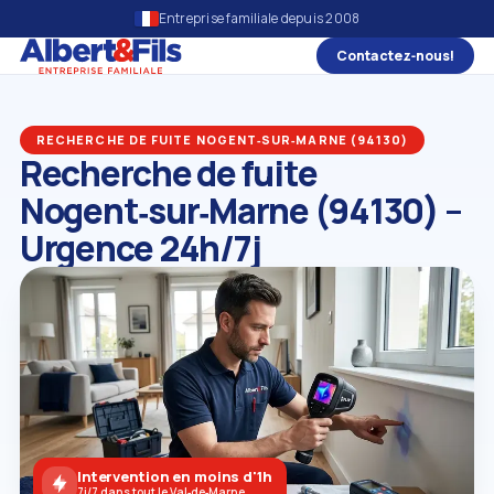
Entreprise familiale depuis 2008
Contactez‑nous!
RECHERCHE DE FUITE NOGENT‑SUR‑MARNE (94130)
Recherche de fuite
Nogent‑sur‑Marne (94130) –
Urgence 24h/7j
Intervention en moins d'1h
7j/7 dans tout le Val‑de‑Marne