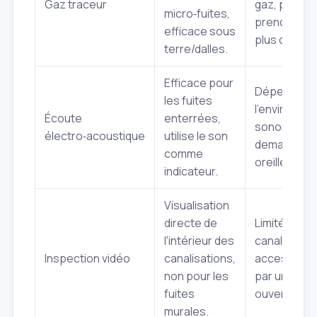
Gaz traceur
gaz, peut
micro‑fuites,
prendre un
efficace sous
plus de tem
terre/dalles.
Efficace pour
Dépend de
les fuites
l'environne
Écoute
enterrées,
sonore,
électro‑acoustique
utilise le son
demande u
comme
oreille expe
indicateur.
Visualisation
directe de
Limitée aux
l'intérieur des
canalisatio
Inspection vidéo
canalisations,
accessible
non pour les
par une
fuites
ouverture.
murales.