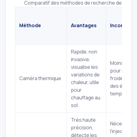
Comparatif des méthodes de recherche de fuite n
Méthode
Avantages
Inconvénie
Rapide, non
invasive,
Moins effic
visualise les
pour l'eau
variations de
Caméra thermique
froide, dép
chaleur, utile
des écarts 
pour
températur
chauffage au
sol.
Très haute
Nécessite
précision,
l'injection d
détecte les