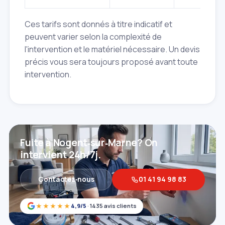
Ces tarifs sont donnés à titre indicatif et
peuvent varier selon la complexité de
l'intervention et le matériel nécessaire. Un devis
précis vous sera toujours proposé avant toute
intervention.
Fuite à Nogent‑sur‑Marne? On
intervient 24h/7j.
Contactez‑nous
01 41 94 98 83
★★★★★
4,9/5
· 1435 avis clients