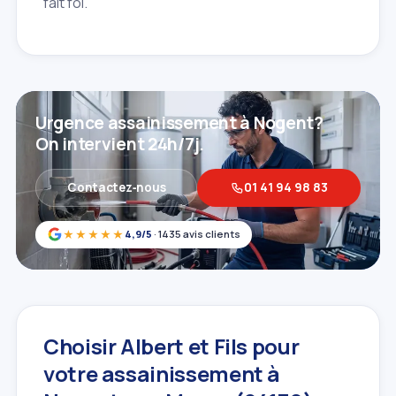
fait foi.
Urgence assainissement à Nogent?
On intervient 24h/7j.
Contactez‑nous
01 41 94 98 83
★★★★★
4,9/5
· 1435 avis clients
Choisir Albert et Fils pour
votre assainissement à