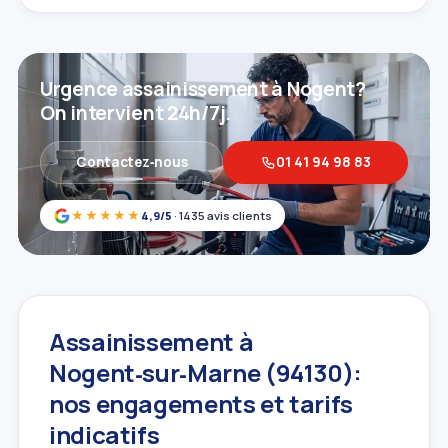
Urgence assainissement à Nogent?
On intervient 24h/7j.
Contactez‑nous
01 41 94 98 83
★★★★★
4,9/5
· 1435 avis clients
Assainissement à
Nogent‑sur‑Marne (94130):
nos engagements et tarifs
indicatifs