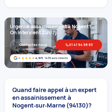
Urgence assainissement à Nogent?
On intervient 24h/7j.
Contactez‑nous
01 41 94 98 83
★★★★★
4,9/5
· 1435 avis clients
Quand faire appel à un expert
en assainissement à
Nogent‑sur‑Marne (94130)?