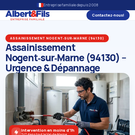
Entreprise familiale depuis 2008
Contactez‑nous!
ASSAINISSEMENT NOGENT‑SUR‑MARNE (94130)
Assainissement
Nogent‑sur‑Marne (94130) –
Urgence & Dépannage
Intervention en moins d'1h
7j/7 dans tout le Val‑de‑Marne