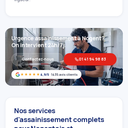
Urgence assainissement à Nogent?
On intervient 24h/7j.
Contactez‑nous
01 41 94 98 83
★★★★★
4,9/5
· 1435 avis clients
Nos services
d'assainissement complets