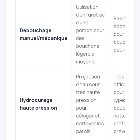
Utilisation
d'un furet ou
Rapide,
d'une
économiqu
Débouchage
pompe pour
pour petits
manuel/mécanique
des
bouchons,
bouchons
peu invasif.
légers à
moyens.
Projection
Très
d'eau sous
efficace
très haute
pour tous
Hydrocurage
pression
types de
haute pression
pour
bouchons,
déloger et
nettoie en
nettoyer les
profondeur
parois.
préventif.