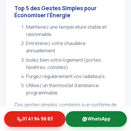
Top 5 des Gestes Simples pour
Économiser l'Énergie
Maintenez une température stable et
raisonnable.
Entretenez votre chaudière
annuellement.
Isolez bien votre logement (portes,
fenêtres, combles).
Purgez régulièrement vos radiateurs.
Utilisez un thermostat d'ambiance
programmable.
Ces gestes simples, combinés à un système de
chauffage performant et bien entretenu par
01 41 94 98 83
WhatsApp
nos chauffagistes à Nogent‑sur‑Marne (94130),
vous permettront de profiter d'un confort