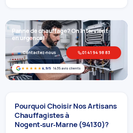
Panne de chauffage? On intervient
en urgence!
Contactez‑nous
01 41 94 98 83
★★★★★
4,9/5
· 1435 avis clients
Pourquoi Choisir Nos Artisans
Chauffagistes à
Nogent‑sur‑Marne (94130)?