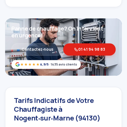
Panne de chauffage? On intervient
en urgence!
Contactez‑nous
01 41 94 98 83
★★★★★
4,9/5
· 1435 avis clients
Tarifs Indicatifs de Votre
Chauffagiste à
Nogent‑sur‑Marne (94130)