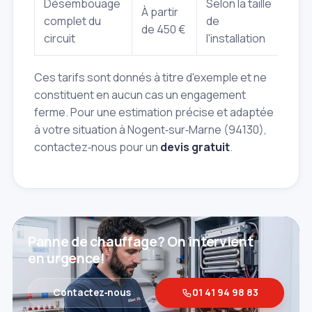
Désembouage
Selon la taille
À partir
complet du
de
de 450 €
circuit
l'installation
Ces tarifs sont donnés à titre d'exemple et ne
constituent en aucun cas un engagement
ferme. Pour une estimation précise et adaptée
à votre situation à Nogent‑sur‑Marne (94130),
contactez‑nous pour un
devis gratuit
.
Panne de chauffage? On intervient
en urgence!
Contactez‑nous
01 41 94 98 83