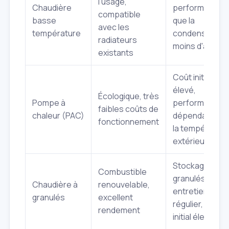
l'usage,
Chaudière
performante
compatible
basse
que la
avec les
température
condensation,
radiateurs
moins d'aides
existants
Coût initial
élevé,
Écologique, très
Pompe à
performance
faibles coûts de
chaleur (PAC)
dépendante d
fonctionnement
la température
extérieure
Stockage des
Combustible
granulés,
Chaudière à
renouvelable,
entretien
granulés
excellent
régulier, coût
rendement
initial élevé