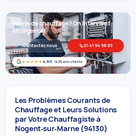
Panne de chauffage? On intervient
en urgence!
Contactez‑nous
01 41 94 98 83
★★★★★
4,9/5
· 1435 avis clients
Les Problèmes Courants de
Chauffage et Leurs Solutions
par Votre Chauffagiste à
Nogent‑sur‑Marne (94130)