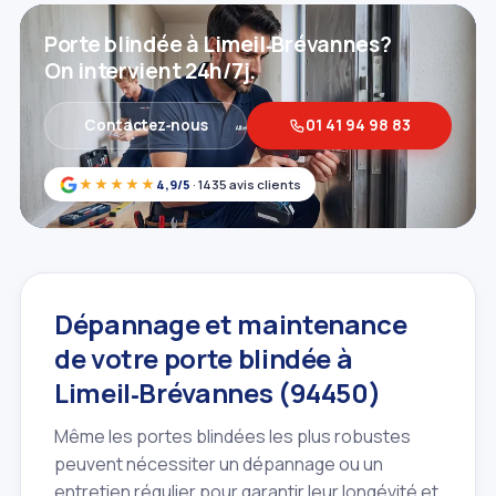
Porte blindée à Limeil‑Brévannes?
On intervient 24h/7j.
Contactez‑nous
01 41 94 98 83
★★★★★
4,9/5
· 1435 avis clients
Dépannage et maintenance
de votre porte blindée à
Limeil‑Brévannes (94450)
Même les portes blindées les plus robustes
peuvent nécessiter un dépannage ou un
entretien régulier pour garantir leur longévité et