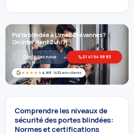
Porte blindée à Limeil‑Brévannes?
On intervient 24h/7j.
Contactez‑nous
01 41 94 98 83
★★★★★
4,9/5
· 1435 avis clients
Comprendre les niveaux de
sécurité des portes blindées:
Normes et certifications