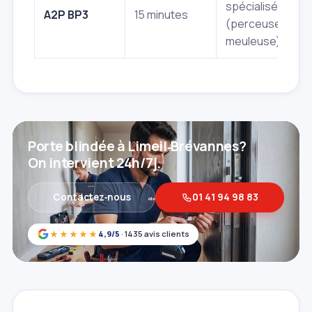
spécialisés
A2P BP3
15 minutes
(perceuse,
meuleuse)
Porte blindée à Limeil‑Brévannes?
On intervient 24h/7j.
Contactez‑nous
01 41 94 98 83
★★★★★
4,9/5
· 1435 avis clients