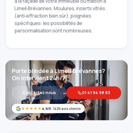
à la façade de votre immeuble ou maison à
Limeil‑Brévannes. Moulures, inserts vitrés
(anti‑effraction bien sûr), poignées
spécifiques: les possibilités de
personnalisation sont nombreuses.
Porte blindée à Limeil‑Brévannes?
On intervient 24h/7j.
Contactez‑nous
01 41 94 98 83
★★★★★
4,9/5
· 1435 avis clients