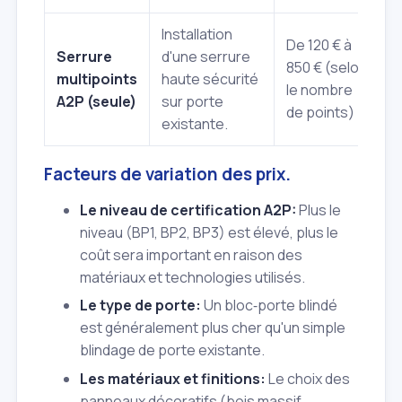
Installation
De 120 € à
Serrure
d'une serrure
850 € (selon
multipoints
haute sécurité
le nombre
A2P (seule)
sur porte
de points)
existante.
Facteurs de variation des prix.
Le niveau de certification A2P:
Plus le
niveau (BP1, BP2, BP3) est élevé, plus le
coût sera important en raison des
matériaux et technologies utilisés.
Le type de porte:
Un bloc‑porte blindé
est généralement plus cher qu'un simple
blindage de porte existante.
Les matériaux et finitions:
Le choix des
panneaux décoratifs (bois massif,