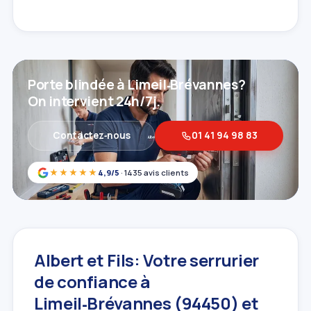
Porte blindée à Limeil‑Brévannes?
On intervient 24h/7j.
Contactez‑nous
01 41 94 98 83
★★★★★
4,9/5
· 1435 avis clients
Albert et Fils: Votre serrurier
de confiance à
Limeil‑Brévannes (94450) et