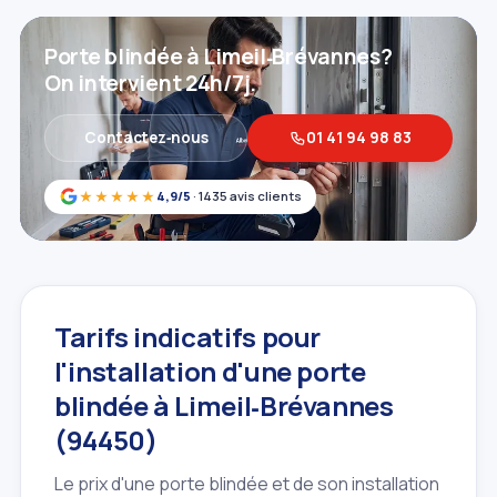
Porte blindée à Limeil‑Brévannes?
On intervient 24h/7j.
Contactez‑nous
01 41 94 98 83
★★★★★
4,9/5
· 1435 avis clients
Tarifs indicatifs pour
l'installation d'une porte
blindée à Limeil‑Brévannes
(94450)
Le prix d'une porte blindée et de son installation