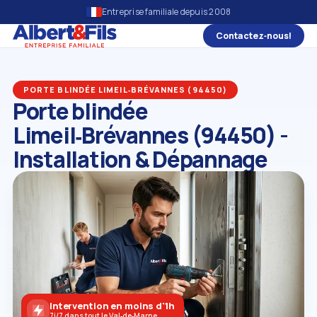
Entreprise familiale depuis 2008
Contactez‑nous!
PORTE BLINDÉE LIMEIL‑BRÉVANNES (94450)
Porte blindée
Limeil‑Brévannes (94450) -
Installation & Dépannage
Intervention en moins d'1h
7j/7 dans tout le Val‑de‑Marne