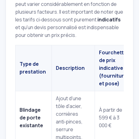
peut varier considérablement en fonction de
plusieurs facteurs. Il est important de noter que
les tarifs ci‑dessous sont purement
indicatifs
et qu'un devis personnalisé est indispensable
pour obtenir un prix précis.
Fourchette
de prix
Type de
Description
indicative
prestation
(fourniture
et pose)
Ajout d'une
tôle d'acier,
Blindage
À partir de
cornières
de porte
599 € à 3
anti‑pinces,
existante
000 €
serrure
multipoints.