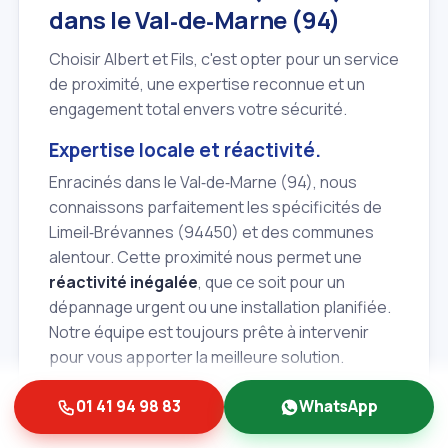
dans le Val‑de‑Marne (94)
Choisir Albert et Fils, c'est opter pour un service
de proximité, une expertise reconnue et un
engagement total envers votre sécurité.
Expertise locale et réactivité.
Enracinés dans le Val‑de‑Marne (94), nous
connaissons parfaitement les spécificités de
Limeil‑Brévannes (94450) et des communes
alentour. Cette proximité nous permet une
réactivité inégalée
, que ce soit pour un
dépannage urgent ou une installation planifiée.
Notre équipe est toujours prête à intervenir
pour vous apporter la meilleure solution.
Engagement qualité et satisfaction
01 41 94 98 83
WhatsApp
client.