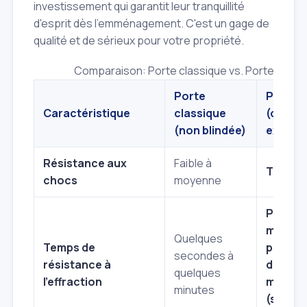
investissement qui garantit leur tranquillité
d'esprit dès l'emménagement. C'est un gage de
qualité et de sérieux pour votre propriété.
Comparaison: Porte classique vs. Porte blind
Porte
Porte b
Caractéristique
classique
(ou bli
(non blindée)
existan
Résistance aux
Faible à
Très él
chocs
moyenne
Plusieu
minutes
Quelques
Temps de
plusieu
secondes à
résistance à
dizaine
quelques
l'effraction
minute
minutes
(selon