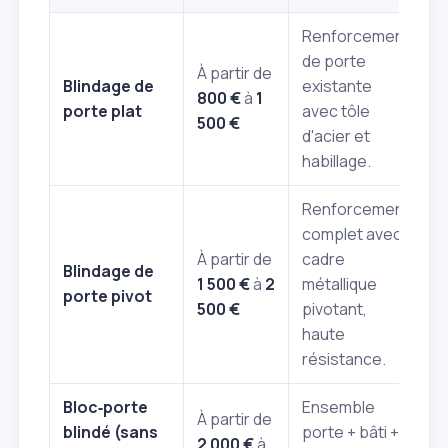
Renforcement
de porte
À partir de
Blindage de
existante
800 €
à
1
porte plat
avec tôle
500 €
d'acier et
habillage.
Renforcement
complet avec
À partir de
cadre
Blindage de
1 500 €
à
2
métallique
porte pivot
500 €
pivotant,
haute
résistance.
Bloc‑porte
Ensemble
À partir de
blindé (sans
porte + bâti +
2 000 €
à