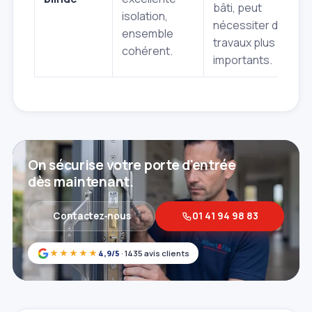
bâti, peut
isolation,
nécessiter des
ensemble
travaux plus
cohérent.
importants.
On sécurise votre porte d'entrée
dès maintenant.
Contactez‑nous
01 41 94 98 83
★★★★★
4,9/5
· 1435 avis clients