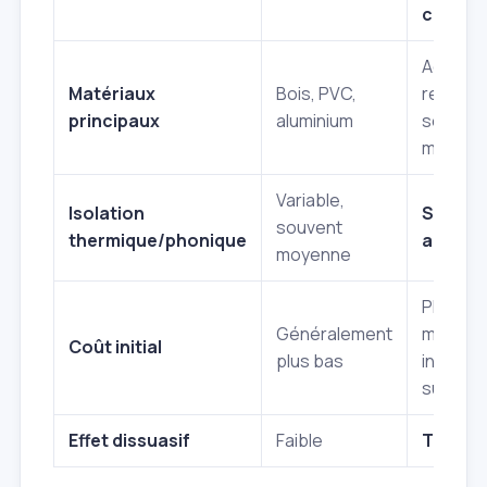
certifi
Acier, b
Matériaux
Bois, PVC,
renforc
principaux
aluminium
serrure
multipoi
Variable,
Isolation
Souven
souvent
thermique/phonique
amélio
moyenne
Plus éle
Généralement
mais
Coût initial
plus bas
investi
sur la s
Effet dissuasif
Faible
Très fo