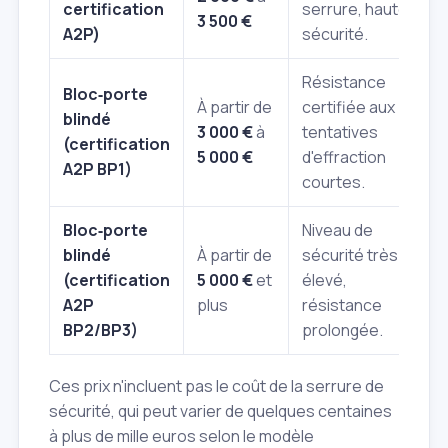
certification
serrure, haute
3 500 €
A2P)
sécurité.
Résistance
Bloc‑porte
À partir de
certifiée aux
blindé
3 000 €
à
tentatives
(certification
5 000 €
d'effraction
A2P BP1)
courtes.
Bloc‑porte
Niveau de
blindé
À partir de
sécurité très
(certification
5 000 €
et
élevé,
A2P
plus
résistance
BP2/BP3)
prolongée.
Ces prix n'incluent pas le coût de la serrure de
sécurité, qui peut varier de quelques centaines
à plus de mille euros selon le modèle