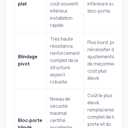
plat
coût souvent
inférieure à un
inférieur,
bloc‑porte.
installation
rapide.
Très haute
Plus lourd, peut
résistance,
nécessiter des
renforcement
Blindage
ajustements
complet de la
pivot
de maçonnerie,
structure,
coût plus
aspect
élevé.
robuste.
Coût le plus
Niveau de
élevé,
sécurité
remplacement
maximal
complet de la
Bloc‑porte
certifié,
porte et du
blindé
excellente