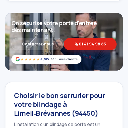
On sécurise votre porte d'entrée
dès maintenant.
Contactez‑nous
01 41 94 98 83
★★★★★
4,9/5
· 1435 avis clients
Choisir le bon serrurier pour
votre blindage à
Limeil‑Brévannes (94450)
L'installation d'un blindage de porte est un