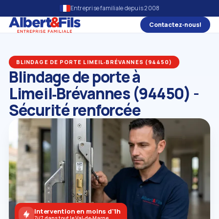
Entreprise familiale depuis 2008
Contactez‑nous!
BLINDAGE DE PORTE LIMEIL‑BRÉVANNES (94450)
Blindage de porte à
Limeil‑Brévannes (94450) -
Sécurité renforcée
Intervention en moins d'1h
7j/7 dans tout le Val‑de‑Marne