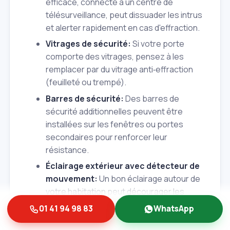
efficace, connecté à un centre de
télésurveillance, peut dissuader les intrus
et alerter rapidement en cas d'effraction.
Vitrages de sécurité:
Si votre porte
comporte des vitrages, pensez à les
remplacer par du vitrage anti‑effraction
(feuilleté ou trempé).
Barres de sécurité:
Des barres de
sécurité additionnelles peuvent être
installées sur les fenêtres ou portes
secondaires pour renforcer leur
résistance.
Éclairage extérieur avec détecteur de
mouvement:
Un bon éclairage autour de
votre habitation peut décourager les
tentatives d'approche nocturnes.
01 41 94 98 83
WhatsApp
Entretien régulier:
Un blindage de porte