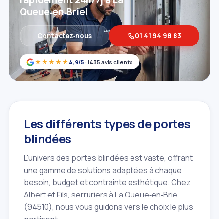
rapidement 24h/7j à La
Queue‑en‑Brie!
Contactez‑nous
01 41 94 98 83
★★★★★
4,9/5
· 1435 avis clients
Les différents types de portes
blindées
L'univers des portes blindées est vaste, offrant
une gamme de solutions adaptées à chaque
besoin, budget et contrainte esthétique. Chez
Albert et Fils, serruriers à La Queue‑en‑Brie
(94510), nous vous guidons vers le choix le plus