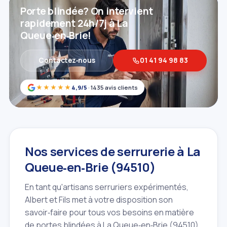
Porte blindée? On intervient
rapidement 24h/7j à La
Queue‑en‑Brie!
Contactez‑nous
01 41 94 98 83
★★★★★
4,9/5
· 1435 avis clients
Nos services de serrurerie à La
Queue‑en‑Brie (94510)
En tant qu'artisans serruriers expérimentés,
Albert et Fils met à votre disposition son
savoir‑faire pour tous vos besoins en matière
de portes blindées à La Queue‑en‑Brie (94510)