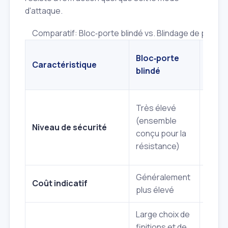
d'attaque.
Comparatif: Bloc‑porte blindé vs. Blindage de porte 
Blind
Bloc‑porte
Caractéristique
port
blindé
exis
Bon 
Très élevé
de la
(ensemble
Niveau de sécurité
robu
conçu pour la
de la
résistance)
d'orig
Généralement
Plus
Coût indicatif
plus élevé
abor
Large choix de
Maint
finitions et de