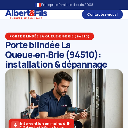
Entreprise familiale depuis 2008
Contactez‑nous!
PORTE BLINDÉE LA QUEUE‑EN‑BRIE (94510)
Porte blindée La
Queue‑en‑Brie (94510):
installation & dépannage
Intervention en moins d'1h
7j/7 dans tout le Val‑de‑Marne