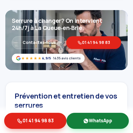
Serrure à changer? On intervient
24h/7j à La Queue‑en‑Brie.
Contactez‑nous
01 41 94 98 83
★★★★★
4,9/5
· 1435 avis clients
Prévention et entretien de vos
serrures
Un
changement de serrure
peut être évité ou
01 41 94 98 83
WhatsApp
du moins retardé grâce à un entretien régulier
et quelques bonnes pratiques. Chez Albert et