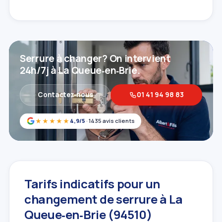
Serrure à changer? On intervient
24h/7j à La Queue‑en‑Brie.
Contactez‑nous
01 41 94 98 83
★★★★★
4,9/5
· 1435 avis clients
Tarifs indicatifs pour un
changement de serrure à La
Queue‑en‑Brie (94510)