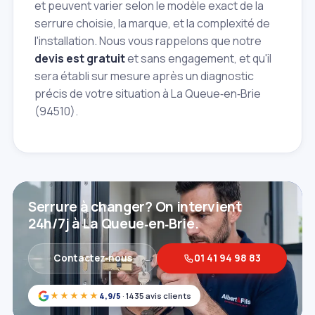
et peuvent varier selon le modèle exact de la
serrure choisie, la marque, et la complexité de
l'installation. Nous vous rappelons que notre
devis est gratuit
et sans engagement, et qu'il
sera établi sur mesure après un diagnostic
précis de votre situation à La Queue‑en‑Brie
(94510).
Serrure à changer? On intervient
24h/7j à La Queue‑en‑Brie.
Contactez‑nous
01 41 94 98 83
★★★★★
4,9/5
· 1435 avis clients