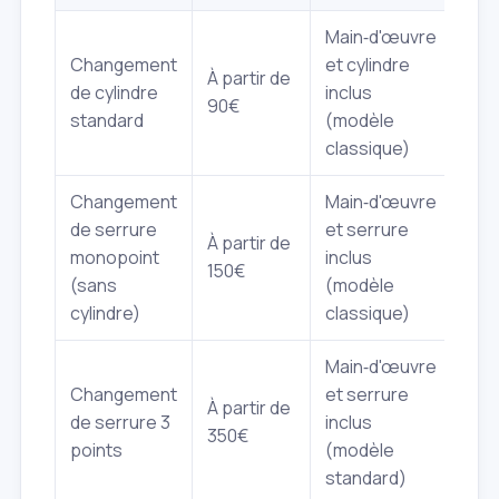
Main‑d'œuvre
Changement
et cylindre
À partir de
de cylindre
inclus
90€
standard
(modèle
classique)
Changement
Main‑d'œuvre
de serrure
et serrure
À partir de
monopoint
inclus
150€
(sans
(modèle
cylindre)
classique)
Main‑d'œuvre
Changement
et serrure
À partir de
de serrure 3
inclus
350€
points
(modèle
standard)