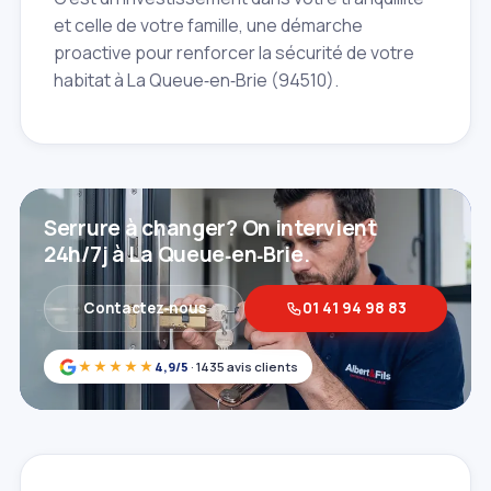
et celle de votre famille, une démarche
proactive pour renforcer la sécurité de votre
habitat à La Queue‑en‑Brie (94510).
Serrure à changer? On intervient
24h/7j à La Queue‑en‑Brie.
Contactez‑nous
01 41 94 98 83
★★★★★
4,9/5
· 1435 avis clients