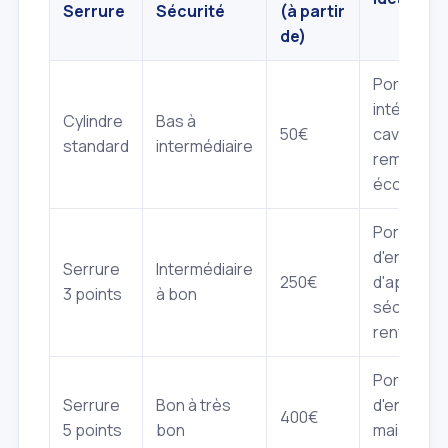
Serrure
Sécurité
(à partir
de)
Portes
intérieure
Cylindre
Bas à
50€
caves,
standard
intermédiaire
remplace
économiq
Portes
d'entrée
Serrure
Intermédiaire
250€
d'apparte
3 points
à bon
sécurité
renforcé
Portes
Serrure
Bon à très
d'entrée 
400€
5 points
bon
maison,