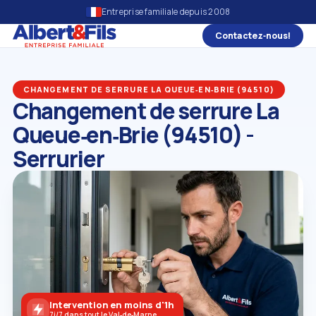
Entreprise familiale depuis 2008
Contactez‑nous!
CHANGEMENT DE SERRURE LA QUEUE‑EN‑BRIE (94510)
Changement de serrure La
Queue‑en‑Brie (94510) -
Serrurier
Intervention en moins d'1h
7j/7 dans tout le Val‑de‑Marne