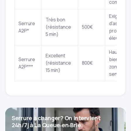
commerc
Exigence
Très bon
Serrure
d'assuran
(résistance
500€
A2P*
protectio
5 min)
élevée
Haute séc
Excellent
Serrure
biens de v
(résistance
800€
A2P***
zones
15 min)
sensibles
Serrure à changer? On intervient
24h/7j à La Queue‑en‑Brie.