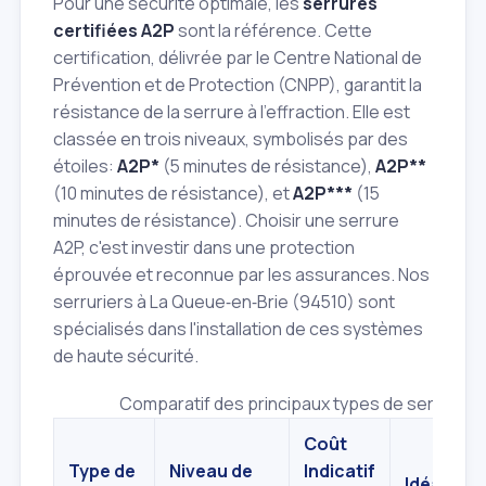
Pour une sécurité optimale, les
serrures
certifiées A2P
sont la référence. Cette
certification, délivrée par le Centre National de
Prévention et de Protection (CNPP), garantit la
résistance de la serrure à l'effraction. Elle est
classée en trois niveaux, symbolisés par des
étoiles:
A2P*
(5 minutes de résistance),
A2P**
(10 minutes de résistance), et
A2P***
(15
minutes de résistance). Choisir une serrure
A2P, c'est investir dans une protection
éprouvée et reconnue par les assurances. Nos
serruriers à La Queue‑en‑Brie (94510) sont
spécialisés dans l'installation de ces systèmes
de haute sécurité.
Comparatif des principaux types de serrures
Coût
Type de
Niveau de
Indicatif
Idéal pou