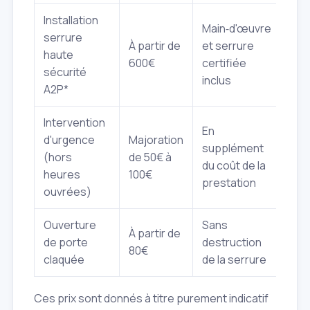
Installation
Main‑d'œuvre
serrure
À partir de
et serrure
haute
600€
certifiée
sécurité
inclus
A2P*
Intervention
En
d'urgence
Majoration
supplément
(hors
de 50€ à
du coût de la
heures
100€
prestation
ouvrées)
Ouverture
Sans
À partir de
de porte
destruction
80€
claquée
de la serrure
Ces prix sont donnés à titre purement indicatif