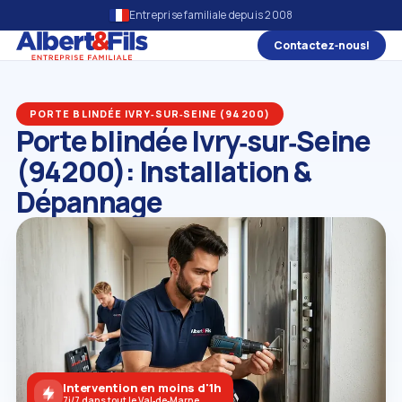
Entreprise familiale depuis 2008
Contactez‑nous!
PORTE BLINDÉE IVRY‑SUR‑SEINE (94200)
Porte blindée Ivry‑sur‑Seine
(94200): Installation &
Dépannage
Intervention en moins d'1h
7j/7 dans tout le Val‑de‑Marne