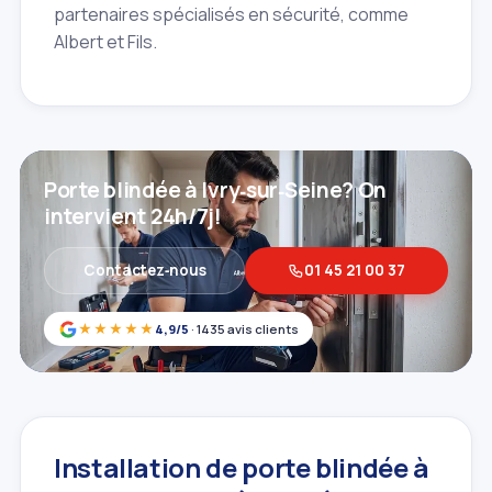
partenaires spécialisés en sécurité, comme
Albert et Fils.
Porte blindée à Ivry‑sur‑Seine? On
intervient 24h/7j!
Contactez‑nous
01 45 21 00 37
★★★★★
4,9/5
· 1435 avis clients
Installation de porte blindée à