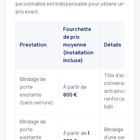
personnalisé est indispensable pour obtenir un
prix exact.
Fourchette
de prix
Prestation
moyenne
Détails
(installation
incluse)
Tôle d'acier,
Blindage de
cornières
porte
À partir de
anti‑pinces,
existante
800 €
renforcement 
(sans serrure)
bâti.
Blindage de
porte
Blindage + pos
À partir de
1
existante
d'une serrure h