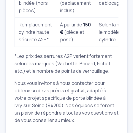
blindée (hors
(déplacement
déblocage, rég
pièces)
inclus)
Remplacement
À partir de
150
Selon la marque
cylindre haute
€
(pièce et
le modèle du
sécurité A2P*
pose)
cylindre.
*Les prix des serrures A2P varient fortement
selon les marques (Vachette, Bricard, Fichet,
etc.) et le nombre de points de verrouillage.
Nous vous invitons à nous contacter pour
obtenir un devis précis et gratuit, adapté à
votre projet spécifique de porte blindée à
Ivry‑sur‑Seine (94200). Nos équipes se feront
un plaisir de répondre à toutes vos questions et
de vous conseiller au mieux.