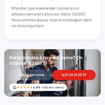
N'hésitez pas à demander conseil à nos
artisans serruriers à Ivry‑sur‑Seine (94200).
Nous sommes là pour vous accompagner dans
ce choix important.
Porte blindée à Ivry‑sur‑Seine? On
intervient 24h/7j!
Contactez‑nous
01 45 21 00 37
★★★★★
4,9/5
· 1435 avis clients