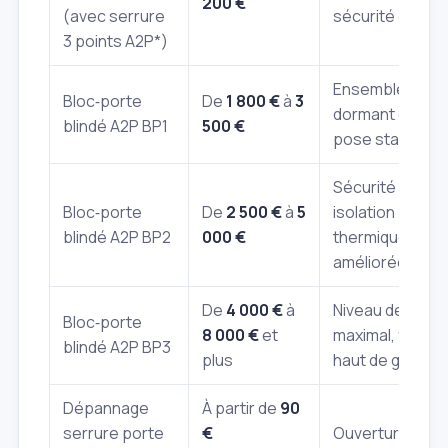
200 €
(avec serrure
sécurité certifi
3 points A2P*)
Ensemble porte
Bloc‑porte
De
1 800 €
à
3
dormant certifi
blindé A2P BP1
500 €
pose standard.
Sécurité renfo
Bloc‑porte
De
2 500 €
à
5
isolation
blindé A2P BP2
000 €
thermique/pho
améliorée.
De
4 000 €
à
Niveau de sécur
Bloc‑porte
8 000 €
et
maximal, finitio
blindé A2P BP3
plus
haut de gamme
Dépannage
À partir de
90
serrure porte
€
Ouverture,