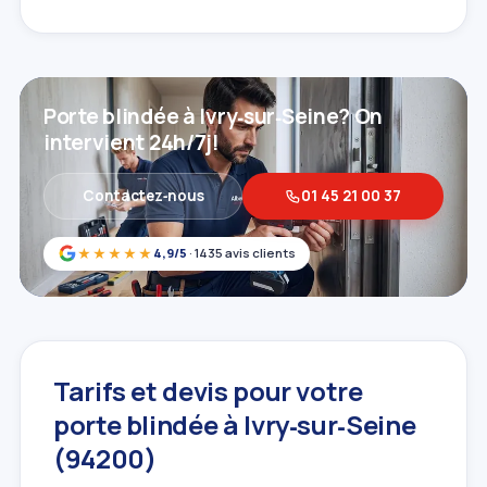
Porte blindée à Ivry‑sur‑Seine? On
intervient 24h/7j!
Contactez‑nous
01 45 21 00 37
★★★★★
4,9/5
· 1435 avis clients
Tarifs et devis pour votre
porte blindée à Ivry‑sur‑Seine
(94200)