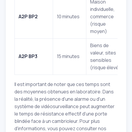
Maison
P
individuelle,
a
A2P BP2
10 minutes
commerce
o
(risque
d
moyen)
Biens de
S
valeur, sites
m
A2P BP3
15 minutes
sensibles
o
(risque élevé)
é
Il est important de noter que ces temps sont
des moyennes obtenues en laboratoire. Dans
la réalité, la présence d'une alarme ou d'un
système de vidéosurveillance peut augmenter
le temps de résistance effectif d'une porte
blindée face à un cambrioleur. Pour plus
d'informations, vous pouvez consulter nos