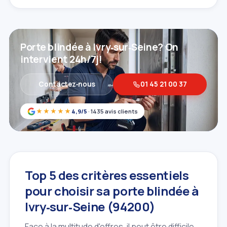
Porte blindée à Ivry‑sur‑Seine? On
intervient 24h/7j!
Contactez‑nous
01 45 21 00 37
★★★★★
4,9/5
· 1435 avis clients
Top 5 des critères essentiels
pour choisir sa porte blindée à
Ivry‑sur‑Seine (94200)
Face à la multitude d'offres, il peut être difficile