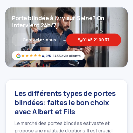
Porte blindée à Ivry‑sur‑Seine? On
intervient 24h/7j!
Contactez‑nous
01 45 21 00 37
★★★★★
4,9/5
· 1435 avis clients
Les différents types de portes
blindées: faites le bon choix
avec Albert et Fils
Le marché des portes blindées est vaste et
propose une multitude d'options. Il est crucial