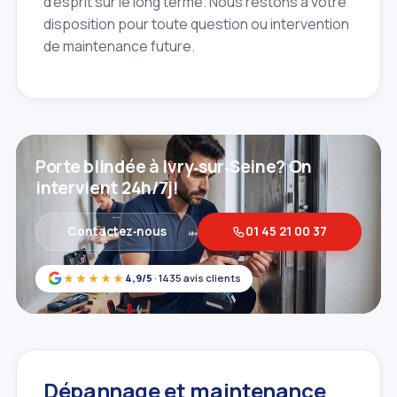
d'esprit sur le long terme. Nous restons à votre
disposition pour toute question ou intervention
de maintenance future.
Porte blindée à Ivry‑sur‑Seine? On
intervient 24h/7j!
Contactez‑nous
01 45 21 00 37
★★★★★
4,9/5
· 1435 avis clients
Dépannage et maintenance