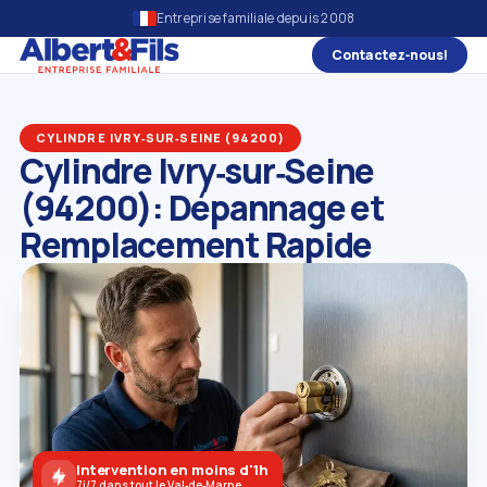
Entreprise familiale depuis 2008
Contactez‑nous!
CYLINDRE IVRY‑SUR‑SEINE (94200)
Cylindre Ivry‑sur‑Seine
(94200): Dépannage et
Remplacement Rapide
Intervention en moins d'1h
7j/7 dans tout le Val‑de‑Marne