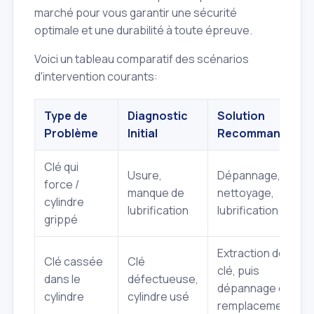
marché pour vous garantir une sécurité
optimale et une durabilité à toute épreuve.
Voici un tableau comparatif des scénarios
d'intervention courants:
Type de
Diagnostic
Solution
Problème
Initial
Recommandée
Clé qui
Usure,
Dépannage,
force /
manque de
nettoyage,
cylindre
lubrification
lubrification
grippé
Extraction de
Clé cassée
Clé
clé, puis
dans le
défectueuse,
dépannage ou
cylindre
cylindre usé
remplacement