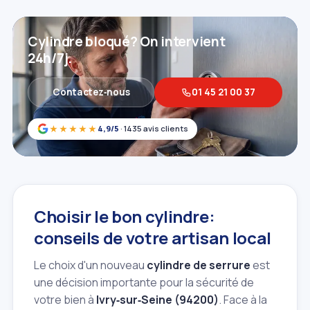
Cylindre bloqué? On intervient
24h/7j.
Contactez‑nous
01 45 21 00 37
★★★★★
4,9/5
· 1435 avis clients
Choisir le bon cylindre:
conseils de votre artisan local
Le choix d'un nouveau
cylindre de serrure
est
une décision importante pour la sécurité de
votre bien à
Ivry‑sur‑Seine (94200)
. Face à la