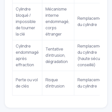
Cylindre
Mécanisme
bloqué /
interne
Remplacement
impossible
endommagé,
du cylindre
de tourner
corps
la clé
étranger
Cylindre
Remplacement
Tentative
endommagé
du cylindre
d'intrusion,
après
(haute sécurité
dégradation
effraction
conseillé)
Perte ou vol
Risque
Remplacement
de clés
d'intrusion
du cylindre