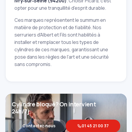
Ivry‑sur‑Seine (94200)
. Choisir Picard, c'est
opter pour une tranquillité d'esprit durable.
Ces marques représentent le summum en
matière de protection et de fiabilité. Nos
serruriers d'Albert et Fils sont habilités à
installer et remplacer tous les types de
cylindres de ces marques, garantissant une
pose dans les règles de l'art et une sécurité
sans compromis.
Cylindre bloqué? On intervient
24h/7j.
Contactez‑nous
01 45 21 00 37