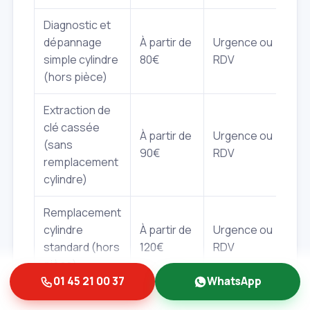
Diagnostic et
dépannage
À partir de
Urgence ou
simple cylindre
80€
RDV
(hors pièce)
Extraction de
clé cassée
À partir de
Urgence ou
(sans
90€
RDV
remplacement
cylindre)
Remplacement
cylindre
À partir de
Urgence ou
standard (hors
120€
RDV
pièce)
01 45 21 00 37
WhatsApp
Remplacement