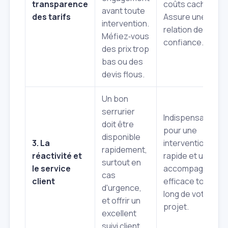
transparence
coûts cachés.
avant toute
des tarifs
Assure une
intervention.
relation de
Méfiez‑vous
confiance.
des prix trop
bas ou des
devis flous.
Un bon
serrurier
Indispensable
doit être
pour une
disponible
3. La
intervention
rapidement,
réactivité et
rapide et un
surtout en
le service
accompagnemen
cas
client
efficace tout au
d'urgence,
long de votre
et offrir un
projet.
excellent
suivi client.