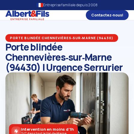
Entreprise familiale depuis 2008
Contactez‑nous!
PORTE BLINDÉE CHENNEVIÈRES‑SUR‑MARNE (94430)
Porte blindée
Chennevières‑sur‑Marne
(94430) | Urgence Serrurier
Intervention en moins d'1h
7j/7 dans tout le Val‑de‑Marne