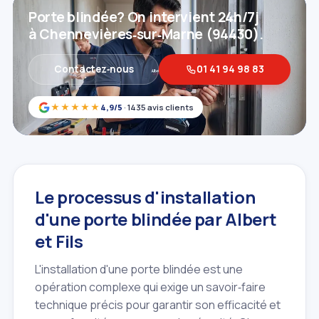
Porte blindée? On intervient 24h/7j
à Chennevières‑sur‑Marne (94430).
Contactez‑nous
01 41 94 98 83
★★★★★
4,9/5
· 1435 avis clients
Le processus d'installation
d'une porte blindée par Albert
et Fils
L'installation d'une porte blindée est une
opération complexe qui exige un savoir‑faire
technique précis pour garantir son efficacité et