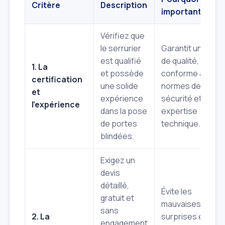
Critère
Description
important
Vérifiez que
le serrurier
Garantit un travai
est qualifié
de qualité,
1. La
et possède
conforme aux
certification
une solide
normes de
et
expérience
sécurité et une
l'expérience
dans la pose
expertise
de portes
technique.
blindées.
Exigez un
devis
détaillé,
Évite les
gratuit et
mauvaises
sans
2. La
surprises et les
engagement