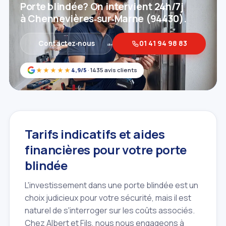
Porte blindée? On intervient 24h/7j
à Chennevières‑sur‑Marne (94430).
Contactez‑nous
01 41 94 98 83
★★★★★
4,9/5
· 1435 avis clients
Tarifs indicatifs et aides
financières pour votre porte
blindée
L'investissement dans une porte blindée est un
choix judicieux pour votre sécurité, mais il est
naturel de s'interroger sur les coûts associés.
Chez Albert et Fils, nous nous engageons à