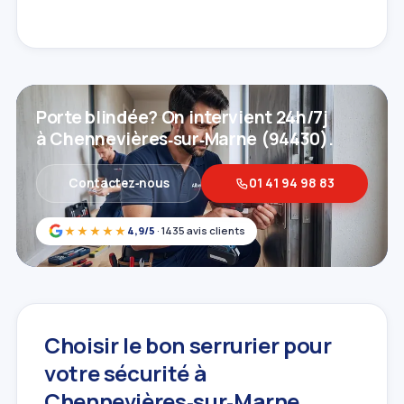
Porte blindée? On intervient 24h/7j
à Chennevières‑sur‑Marne (94430).
Contactez‑nous
01 41 94 98 83
★★★★★
4,9/5
· 1435 avis clients
Choisir le bon serrurier pour
votre sécurité à
Chennevières‑sur‑Marne