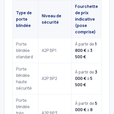
Fourchette
Type de
de prix
Niveau de
porte
indicative
sécurité
blindée
(pose
comprise)
Porte
À partir de
1
blindée
A2P BP1
800 €
à
3
standard
500 €
Porte
À partir de
3
blindée
A2P BP2
000 €
à
5
haute
500 €
sécurité
Porte
À partir de
5
blindée
000 €
à
8
très
A2P BP3