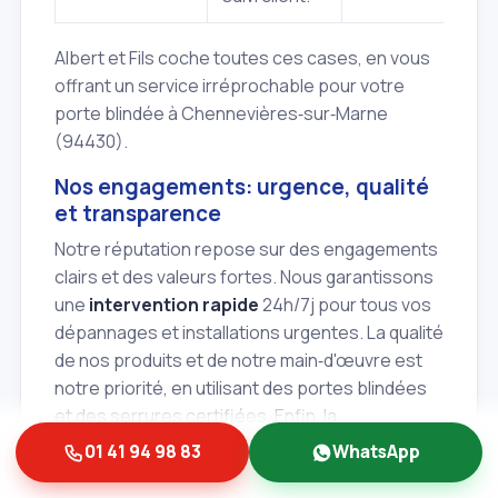
Albert et Fils coche toutes ces cases, en vous
offrant un service irréprochable pour votre
porte blindée à Chennevières‑sur‑Marne
(94430).
Nos engagements: urgence, qualité
et transparence
Notre réputation repose sur des engagements
clairs et des valeurs fortes. Nous garantissons
une
intervention rapide
24h/7j pour tous vos
dépannages et installations urgentes. La qualité
de nos produits et de notre main‑d'œuvre est
notre priorité, en utilisant des portes blindées
et des serrures certifiées. Enfin, la
transparence est au cœur de notre approche:
01 41 94 98 83
WhatsApp
nos devis sont clairs, nos tarifs justes et nous