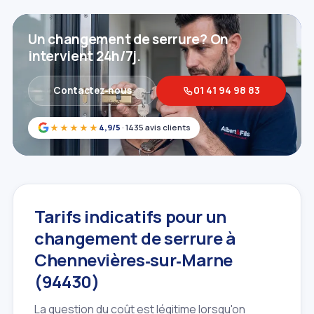
Un changement de serrure? On
intervient 24h/7j.
Contactez‑nous
01 41 94 98 83
★★★★★
4,9/5
· 1435 avis clients
Tarifs indicatifs pour un
changement de serrure à
Chennevières‑sur‑Marne
(94430)
La question du coût est légitime lorsqu'on