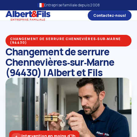
Entreprise familiale depuis 2008
Contactez‑nous!
CHANGEMENT DE SERRURE CHENNEVIÈRES‑SUR‑MARNE
(94430)
Changement de serrure
Chennevières‑sur‑Marne
(94430) | Albert et Fils
Intervention en moins d'1h