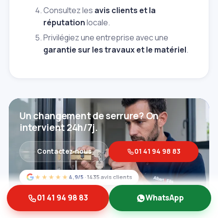
Consultez les
avis clients et la
réputation
locale.
Privilégiez une entreprise avec une
garantie sur les travaux et le matériel
.
Un changement de serrure? On
intervient 24h/7j.
Contactez‑nous
01 41 94 98 83
★★★★★
4,9/5
· 1435 avis clients
01 41 94 98 83
WhatsApp