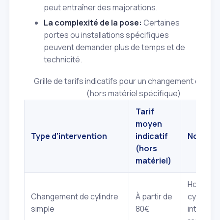
peut entraîner des majorations.
La complexité de la pose:
Certaines
portes ou installations spécifiques
peuvent demander plus de temps et de
technicité.
Grille de tarifs indicatifs pour un changement de ser
(hors matériel spécifique)
Tarif
moyen
Type d'intervention
indicatif
Notes
(hors
matériel)
Hors
Changement de cylindre
À partir de
cylindre,
simple
80€
interven