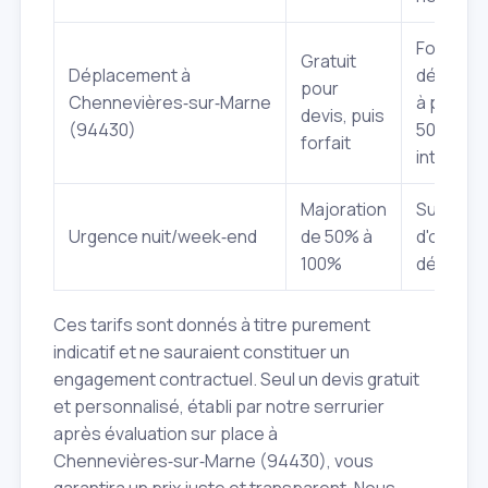
Forfait
Gratuit
Déplacement à
déplace
pour
Chennevières‑sur‑Marne
à partir 
devis, puis
(94430)
50€ pour
forfait
interven
Majoration
Sur main
Urgence nuit/week‑end
de 50% à
d'œuvre 
100%
déplace
Ces tarifs sont donnés à titre purement
indicatif et ne sauraient constituer un
engagement contractuel. Seul un devis gratuit
et personnalisé, établi par notre serrurier
après évaluation sur place à
Chennevières‑sur‑Marne (94430), vous