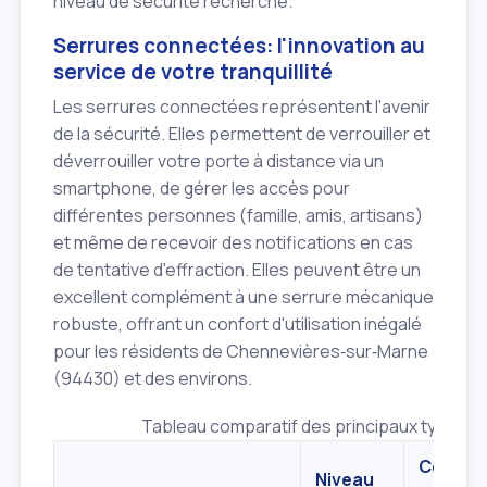
niveau de sécurité recherché.
Serrures connectées: l'innovation au
service de votre tranquillité
Les serrures connectées représentent l'avenir
de la sécurité. Elles permettent de verrouiller et
déverrouiller votre porte à distance via un
smartphone, de gérer les accès pour
différentes personnes (famille, amis, artisans)
et même de recevoir des notifications en cas
de tentative d'effraction. Elles peuvent être un
excellent complément à une serrure mécanique
robuste, offrant un confort d'utilisation inégalé
pour les résidents de Chennevières‑sur‑Marne
(94430) et des environs.
Tableau comparatif des principaux types d
Coût
Niveau