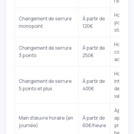
rapide
Hors ser
Changement de serrure
À partir de
pour por
monopoint
120€
standard
Hors ser
Changement de serrure
À partir de
complexi
3 points
250€
accrue
Hors ser
Changement de serrure
À partir de
interven
5 points et plus
400€
de haute
sécurité
Applicab
Main d'œuvre horaire (en
À partir de
après la
journée)
60€/heure
premièr
heure