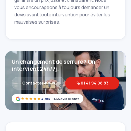
garantira un prix juste et transparent. Nous
vous encourageons à toujours demander un
devis avant toute intervention pour éviter les
mauvaises surprises.
Un changement de serrure? On
intervient 24h/7j.
Contactez‑nous
01 41 94 98 83
★★★★★
4,9/5
· 1435 avis clients