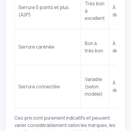
Très bon
Serrure 5 points et plus
À partir
à
(A2P)
de 400€
excellent
Bon à
À partir
Serrure carénée
très bon
de 300€
Variable
À partir
Serrure connectée
(selon
de 150€
modèle)
Ces prix sont purement indicatifs et peuvent
varier considérablement selon les marques, les