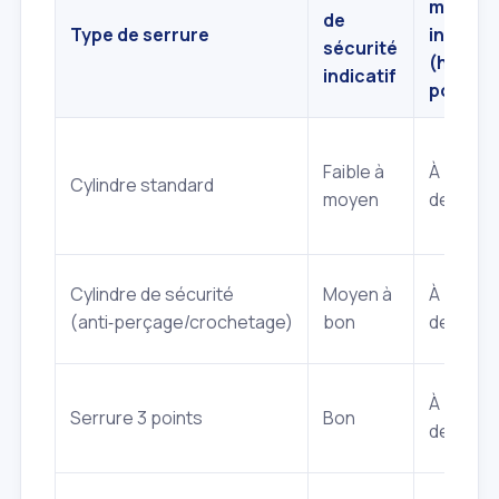
moyen
de
Type de serrure
indicati
sécurité
(hors
indicatif
pose)
Faible à
À partir
Cylindre standard
moyen
de 30€
Cylindre de sécurité
Moyen à
À partir
(anti‑perçage/crochetage)
bon
de 80€
À partir
Serrure 3 points
Bon
de 250€