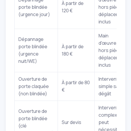
À partir de
porte blindée
hors pièces,
120 €
(urgence jour)
déplacement
inclus
Main
Dépannage
d'œuvre,
porte blindée
À partir de
hors pièces,
(urgence
180 €
déplacement
nuit/WE)
inclus
Ouverture de
Intervention
À partir de 80
porte claquée
simple sans
€
(non blindée)
dégât
Intervention
Ouverture de
complexe,
porte blindée
Sur devis
peut
(clé
nécessiter