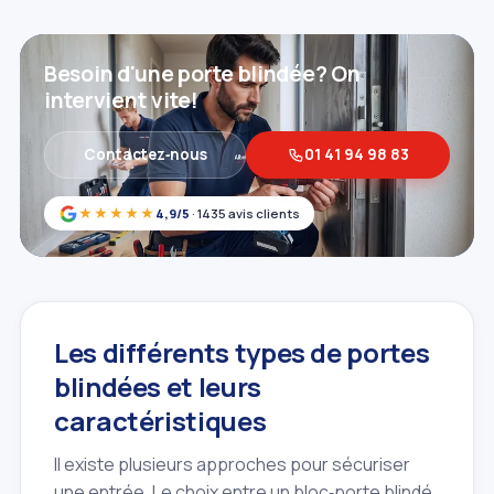
Besoin d'une porte blindée? On
intervient vite!
Contactez‑nous
01 41 94 98 83
★★★★★
4,9/5
· 1435 avis clients
Les différents types de portes
blindées et leurs
caractéristiques
Il existe plusieurs approches pour sécuriser
une entrée. Le choix entre un bloc‑porte blindé