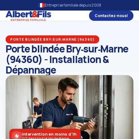
Entreprise familiale depuis 2008
Contactez‑nous!
PORTE BLINDÉE BRY‑SUR‑MARNE (94360)
Porte blindée Bry‑sur‑Marne
(94360) - Installation &
Dépannage
Intervention en moins d'1h
7j/7 dans tout le Val‑de‑Marne