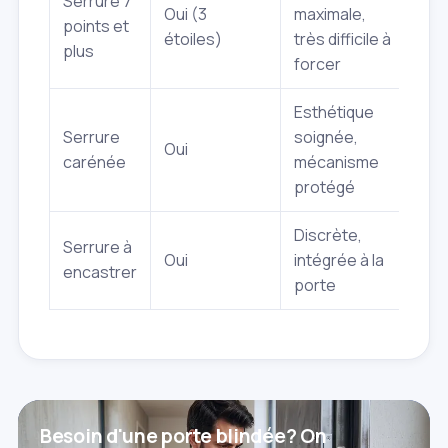
Serrure 7
Oui (3
maximale,
éle
points et
étoiles)
très difficile à
inst
plus
forcer
com
Esthétique
Plus
Serrure
soignée,
Oui
qu'
carénée
mécanisme
enc
protégé
Discrète,
Acc
Serrure à
Oui
intégrée à la
diff
encastrer
porte
mai
Besoin d'une porte blindée? On