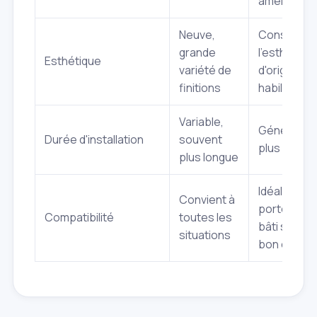
améliorée)
Neuve,
Conserve
grande
l'esthétiqu
Esthétique
variété de
d'origine (o
finitions
habillage)
Variable,
Généralem
Durée d'installation
souvent
plus rapide
plus longue
Idéal si la
Convient à
porte et le
Compatibilité
toutes les
bâti sont e
situations
bon état