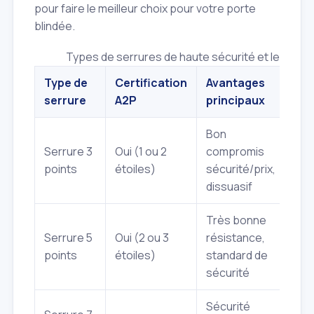
pour faire le meilleur choix pour votre porte
blindée.
Types de serrures de haute sécurité et leurs a
Type de
Certification
Avantages
Inc
serrure
A2P
principaux
pot
Bon
Moi
Serrure 3
Oui (1 ou 2
compromis
rés
points
étoiles)
sécurité/prix,
5 o
dissuasif
Très bonne
Coû
Serrure 5
Oui (2 ou 3
résistance,
éle
points
étoiles)
standard de
poi
sécurité
Sécurité
Coû