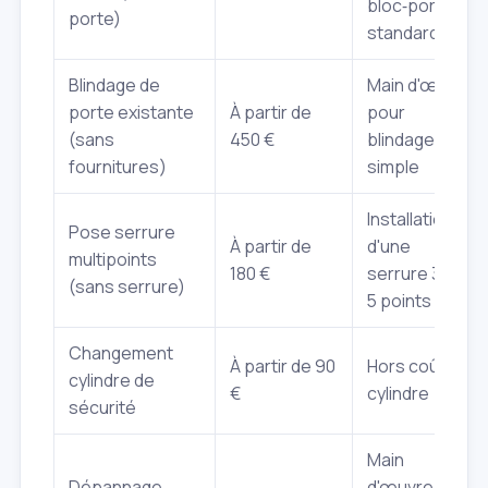
bloc‑porte
porte)
standard
Blindage de
Main d'œuvre
porte existante
À partir de
pour
(sans
450 €
blindage
fournitures)
simple
Installation
Pose serrure
À partir de
d'une
multipoints
180 €
serrure 3 ou
(sans serrure)
5 points
Changement
À partir de 90
Hors coût du
cylindre de
€
cylindre
sécurité
Main
Dépannage
d'œuvre,