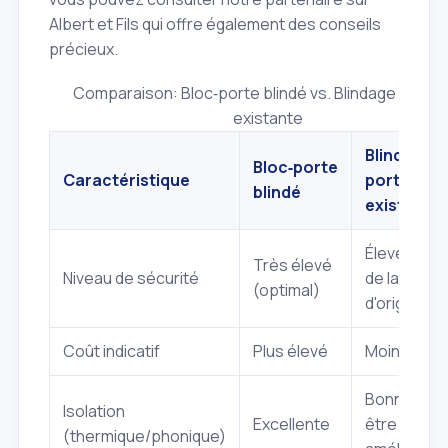
Albert et Fils qui offre également des conseils
précieux.
Comparaison: Bloc‑porte blindé vs. Blindage de por
existante
Blindage d
Bloc‑porte
Caractéristique
porte
blindé
existante
Élevé (dép
Très élevé
Niveau de sécurité
de la porte
(optimal)
d'origine)
Coût indicatif
Plus élevé
Moins élev
Bonne (pe
Isolation
Excellente
être
(thermique/phonique)