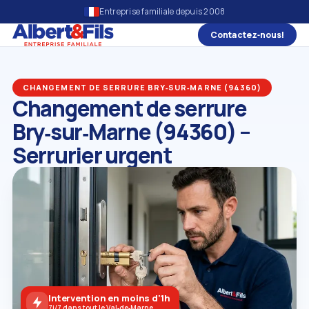
Entreprise familiale depuis 2008
Contactez‑nous!
CHANGEMENT DE SERRURE BRY‑SUR‑MARNE (94360)
Changement de serrure
Bry‑sur‑Marne (94360) –
Serrurier urgent
Intervention en moins d'1h
7j/7 dans tout le Val‑de‑Marne