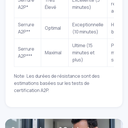
Serrure
Très
Excellente (5
renforc
A2P*
Élevé
minutes)
assura
Serrure
Exceptionnelle
Haute s
Optimal
A2P**
(10 minutes)
biens d
Ultime (15
Protect
Serrure
Maximal
minutes et
maximal
A2P***
plus)
sensibl
Note: Les durées de résistance sont des
estimations basées sur les tests de
certification A2P.