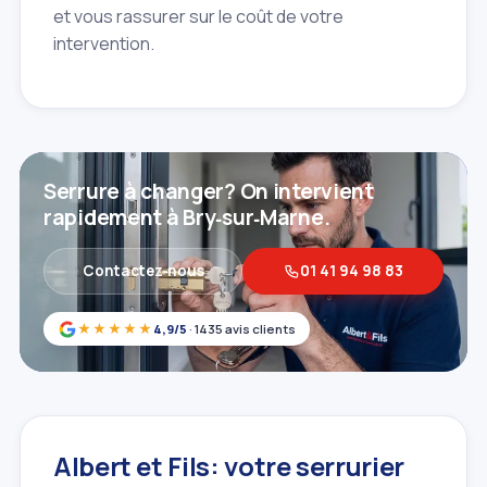
et vous rassurer sur le coût de votre
intervention.
Serrure à changer? On intervient
rapidement à Bry‑sur‑Marne.
Contactez‑nous
01 41 94 98 83
★★★★★
4,9/5
· 1435 avis clients
Albert et Fils: votre serrurier