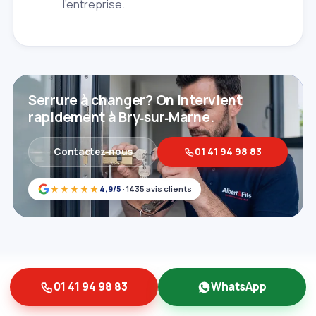
l'entreprise.
Serrure à changer? On intervient
rapidement à Bry‑sur‑Marne.
Contactez‑nous
01 41 94 98 83
★★★★★
4,9/5
· 1435 avis clients
01 41 94 98 83
WhatsApp