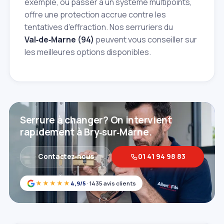
exemple, ou passer à un système multipoints,
offre une protection accrue contre les
tentatives d'effraction. Nos serruriers du
Val‑de‑Marne (94)
peuvent vous conseiller sur
les meilleures options disponibles.
Serrure à changer? On intervient
rapidement à Bry‑sur‑Marne.
Contactez‑nous
01 41 94 98 83
★★★★★
4,9/5
· 1435 avis clients