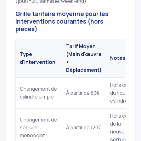
(jour/nuit, semaine/week‑end).
Grille tarifaire moyenne pour les
interventions courantes (hors
pièces)
Tarif Moyen
Type
(Main d'œuvre
Notes
d'Intervention
+
Déplacement)
Hors coût
Changement de
À partir de 80€
du nouveau
cylindre simple
cylindre
Hors coût
Changement de
de la
serrure
À partir de 120€
nouvelle
monopoint
serrure