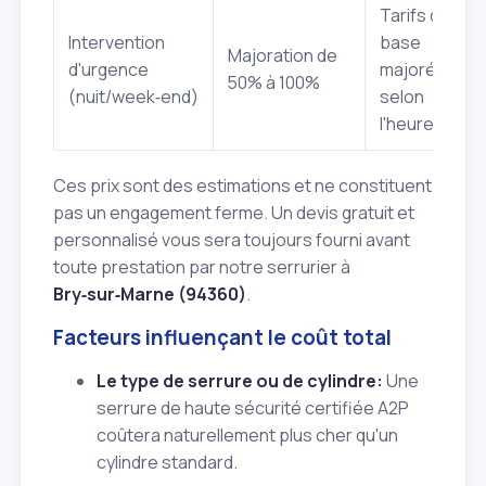
Tarifs de
Intervention
base
Majoration de
d'urgence
majorés
50% à 100%
(nuit/week‑end)
selon
l'heure
Ces prix sont des estimations et ne constituent
pas un engagement ferme. Un devis gratuit et
personnalisé vous sera toujours fourni avant
toute prestation par notre serrurier à
Bry‑sur‑Marne (94360)
.
Facteurs influençant le coût total
Le type de serrure ou de cylindre:
Une
serrure de haute sécurité certifiée A2P
coûtera naturellement plus cher qu'un
cylindre standard.