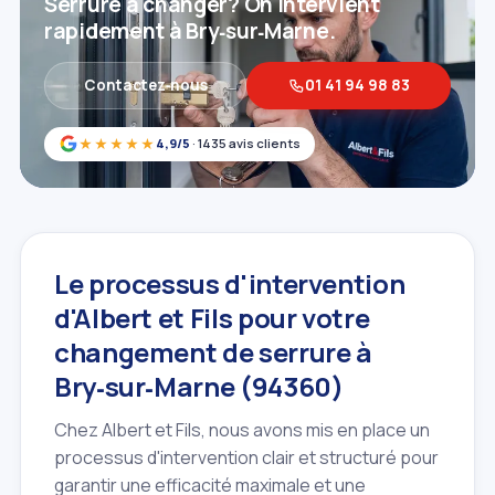
Serrure à changer? On intervient
rapidement à Bry‑sur‑Marne.
Contactez‑nous
01 41 94 98 83
★★★★★
4,9/5
· 1435 avis clients
Le processus d'intervention
d'Albert et Fils pour votre
changement de serrure à
Bry‑sur‑Marne (94360)
Chez Albert et Fils, nous avons mis en place un
processus d'intervention clair et structuré pour
garantir une efficacité maximale et une