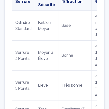
Serrure
l'Effraction
Recom
Sécurité
Portes
Cylindre
Faible à
intérieu
Base
Standard
Moyen
caves,
dépend
Portes
Serrure
Moyen à
d'entré
Bonne
3 Points
Élevé
d'appar
bureau
Portes
Serrure
d'entré
Élevé
Très bonne
5 Points
maison,
principa
Protect