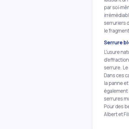
par soi‑mêm
irrémédiabl
serruriers 
le fragmen
Serrure b
L'usure nat
d'effracti
serrure. Le
Dans ces ca
la panne e
également s
serrures mu
Pour des b
Albert et F