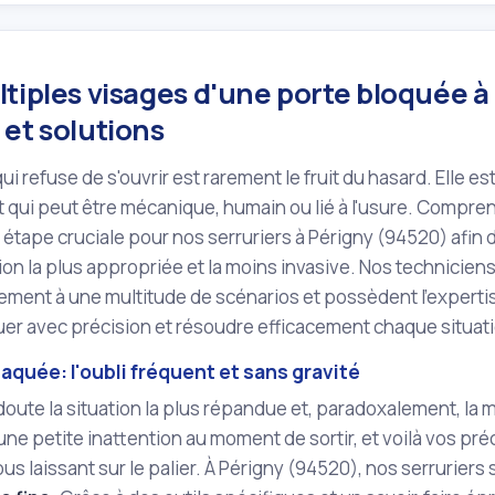
tiples visages d'une porte bloquée à
et solutions
ui refuse de s'ouvrir est rarement le fruit du hasard. Elle
 qui peut être mécanique, humain ou lié à l'usure. Compren
 étape cruciale pour nos serruriers à Périgny (94520) afin
ion la plus appropriée et la moins invasive. Nos technicien
ement à une multitude de scénarios et possèdent l'expert
er avec précision et résoudre efficacement chaque situat
laquée: l'oubli fréquent et sans gravité
doute la situation la plus répandue et, paradoxalement, la m
une petite inattention au moment de sortir, et voilà vos pr
vous laissant sur le palier. À Périgny (94520), nos serrurier