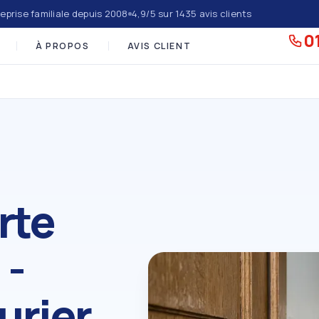
eprise familiale depuis 2008
4,9/5 sur 1435 avis clients
01
À PROPOS
AVIS CLIENT
rte
 -
urier