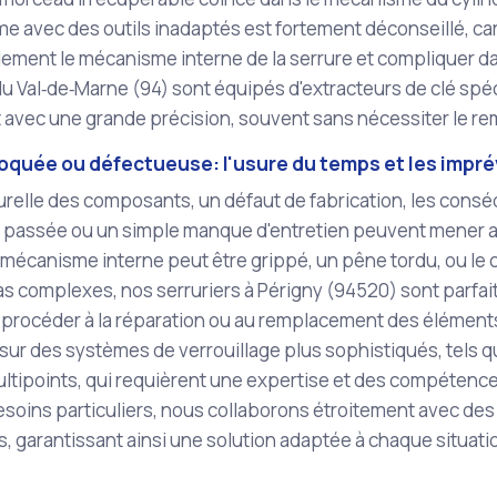
e avec des outils inadaptés est fortement déconseillé, c
ement le mécanisme interne de la serrure et compliquer da
du Val‑de‑Marne (94) sont équipés d'extracteurs de clé spéc
t avec une grande précision, souvent sans nécessiter le r
loquée ou défectueuse: l'usure du temps et les impr
urelle des composants, un défaut de fabrication, les cons
on passée ou un simple manque d'entretien peuvent mener 
 mécanisme interne peut être grippé, un pêne tordu, ou le c
s complexes, nos serruriers à Périgny (94520) sont parfai
t procéder à la réparation ou au remplacement des élémen
ur des systèmes de verrouillage plus sophistiqués, tels qu
ltipoints, qui requièrent une expertise et des compétence
esoins particuliers, nous collaborons étroitement avec de
ils, garantissant ainsi une solution adaptée à chaque situati