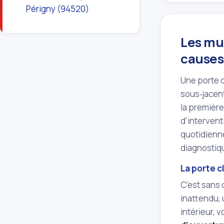
Périgny (94520)
Les mul
causes 
Une porte q
sous‑jacent
la première
d'intervent
quotidienn
diagnostiqu
La porte c
C'est sans 
inattendu, 
intérieur, 