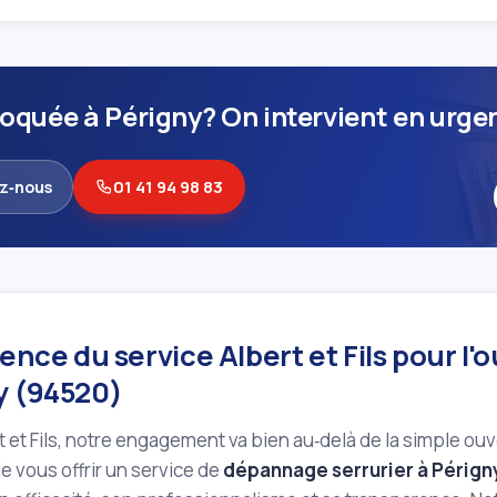
loquée à Périgny? On intervient en urge
z‑nous
01 41 94 98 83
lence du service Albert et Fils pour l'
y (94520)
 et Fils, notre engagement va bien au‑delà de la simple ou
e vous offrir un service de
dépannage serrurier à Pérign