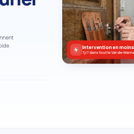
ennent
pide.
Intervention en moins
7j/7 dans tout le Val‑de‑Marn