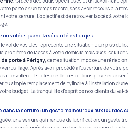
e fine
. Grâce à des outils spécifiques et un savoir‑faire
otre porte en un temps record, sans avoir recours à la forc
 ni votre serrure. L'objectif est de retrouver l'accès à votre
age.
 ou volée: quand la sécurité est en jeu
 le vol de vos clés représente une situation bien plus délic
e problème de l'accès à votre domicile mais aussi celui de 
 de porte à Périgny
, cette situation impose une réflexio
verrouillage. Après avoir procédé à l'ouverture de votre po
s conseilleront sur les meilleures options pour sécuriser 
er du simple remplacement de cylindre à l'installation d'un
votre budget. La tranquillité d'esprit de nos clients du Val‑
e dans la serrure: un geste malheureux aux lourdes
iguée, une serrure qui manque de lubrification, un geste tro
 morceau irrécupérable coincé dans le mécanisme du cylindr