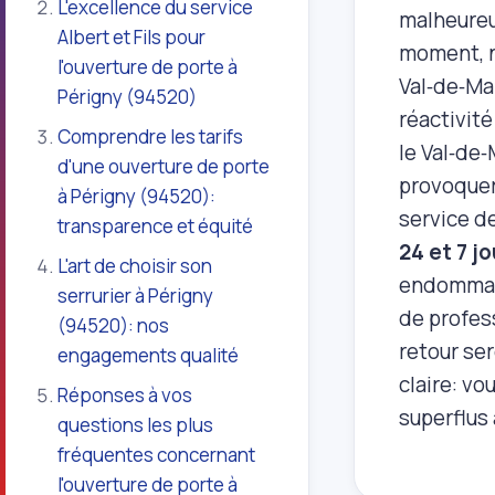
L'excellence du service
malheureu
Albert et Fils pour
moment, n
l'ouverture de porte à
Val‑de‑Ma
Périgny (94520)
réactivité
Comprendre les tarifs
le Val‑de
d'une ouverture de porte
provoquer
à Périgny (94520):
service d
transparence et équité
24 et 7 jo
L'art de choisir son
endommagé
serrurier à Périgny
de profess
(94520): nos
retour ser
engagements qualité
claire: vo
Réponses à vos
superflus 
questions les plus
fréquentes concernant
l'ouverture de porte à