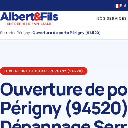
Entr
NOS SERVICES
Serrurier Périgny
›
Ouverture de porte Périgny (94520)
OUVERTURE DE PORTE PÉRIGNY (94520)
Ouverture de po
Périgny (94520)
Dépannage Serr