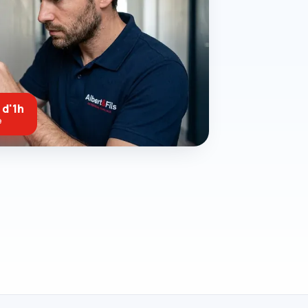
 d'1h
e