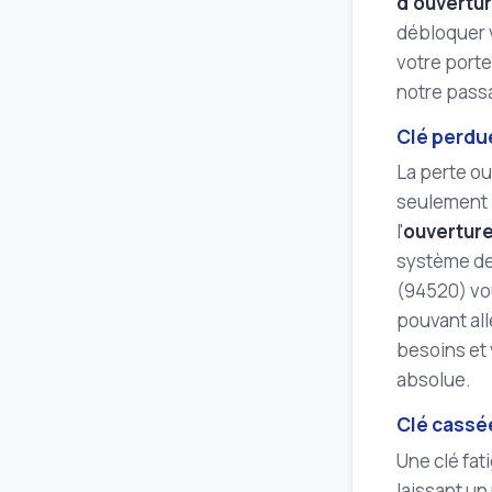
d'ouvertur
débloquer v
votre porte
notre pass
Clé perdue
La perte ou
seulement l
l'
ouverture
système de 
(94520) vou
pouvant all
besoins et 
absolue.
Clé cassé
Une clé fat
laissant un