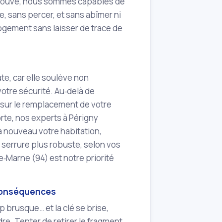
 éprouvé, nous sommes capables de
e, sans percer, et sans abîmer ni
 logement sans laisser de trace de
ate, car elle soulève non
votre sécurité. Au‑delà de
n sur le remplacement de votre
rte, nos experts à Périgny
à nouveau votre habitation,
e serrure plus robuste, selon vos
de‑Marne (94) est notre priorité
 conséquences
p brusque… et la clé se brise,
e. Tenter de retirer le fragment