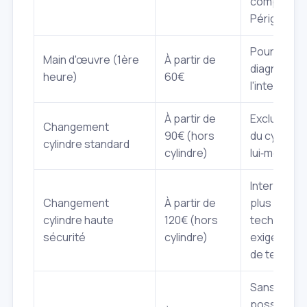
compris
Périgny.
Pour le
Main d'œuvre (1ère
À partir de
diagnostic 
heure)
60€
l'interventi
À partir de
Exclut le c
Changement
90€ (hors
du cylindre
cylindre standard
cylindre)
lui‑même.
Interventio
Changement
À partir de
plus
cylindre haute
120€ (hors
technique,
sécurité
cylindre)
exigeant pl
de temps.
Sans dégât 
possible,