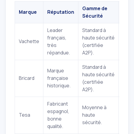
Gamme de
Marque
Réputation
Poin
Sécurité
Leader
Standard à
Fiabil
français,
haute sécurité
Vachette
choi
très
(certifiée
modè
répandue.
A2P).
Standard à
Marque
Robu
haute sécurité
Bricard
française
innov
(certifiée
historique.
tech
A2P).
Fabricant
Rapp
Moyenne à
espagnol,
quali
Tesa
haute
bonne
syst
sécurité.
qualité.
anti‑