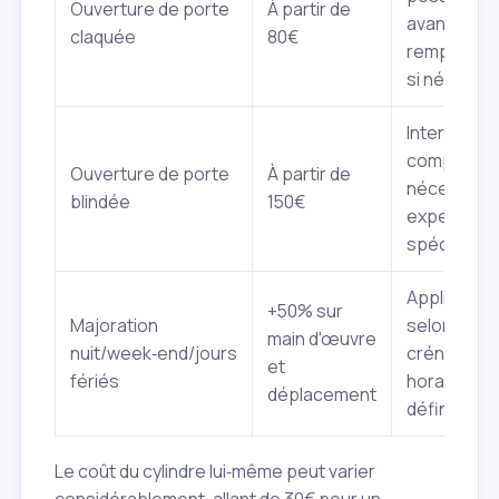
Ouverture de porte
À partir de
avant
claquée
80€
remplacem
si nécessai
Interventio
complexe,
Ouverture de porte
À partir de
nécessite
blindée
150€
expertise
spécifique.
Application
+50% sur
Majoration
selon les
main d'œuvre
nuit/week‑end/jours
créneaux
et
fériés
horaires
déplacement
définis.
Le coût du cylindre lui‑même peut varier