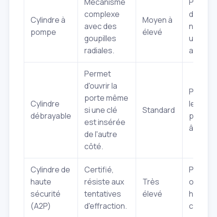
Mécanisme
Portes
complexe
d'entré
Cylindre à
Moyen à
avec des
nécessi
pompe
élevé
goupilles
une séc
radiales.
accrue.
Permet
d'ouvrir la
Pratiqu
porte même
Cylindre
les fami
si une clé
Standard
débrayable
person
est insérée
âgées.
de l'autre
côté.
Cylindre de
Certifié,
Protect
haute
résiste aux
Très
optimal
sécurité
tentatives
élevé
habitat
(A2P)
d'effraction.
commer