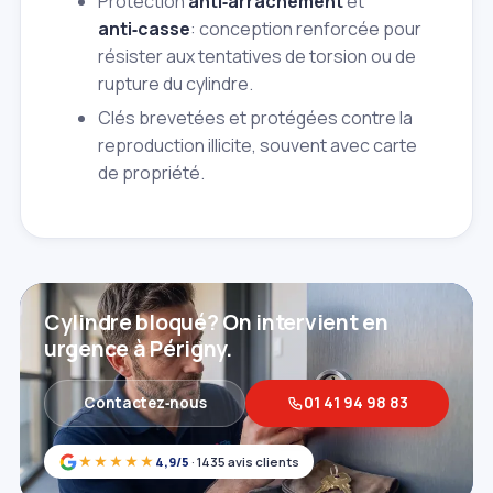
Protection
anti‑arrachement
et
anti‑casse
: conception renforcée pour
résister aux tentatives de torsion ou de
rupture du cylindre.
Clés brevetées et protégées contre la
reproduction illicite, souvent avec carte
de propriété.
Cylindre bloqué? On intervient en
urgence à Périgny.
Contactez‑nous
01 41 94 98 83
★★★★★
4,9/5
· 1435 avis clients