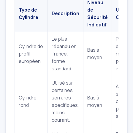
Niveau
Type de
de
Usage
Description
Cylindre
Sécurité
Couran
Indicatif
Le plus
Portes
Cylindre de
répandu en
d'entré
Bas à
profil
France,
résident
moyen
européen
forme
portes
standard.
intérieu
Utilisé sur
Ancien
certaines
serrure
Cylindre
serrures
Bas à
certain
rond
spécifiques,
moyen
portes 
moins
service
courant.