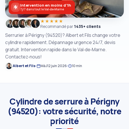
Intervention en moins d'1h
7j/7 dans tout le Val‑de‑Marne
★★★★★
Recommandé par
1435+ clients
Serrurier à Périgny (94520)? Albert et Fils change votre
cylindre rapidement. Dépannage urgence 24/7, devis
gratuit. Intervention rapide dans le Val‑de‑Marne.
Contactez‑nous!
Albert et Fils
MàJ
12 juin 2026
10 min
Cylindre de serrure à Périgny
(94520): votre sécurité, notre
priorité