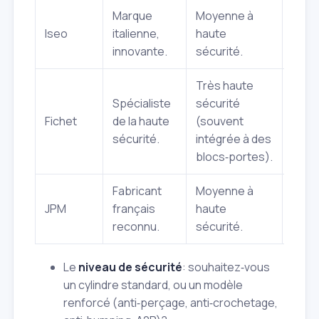
Marque
Moyenne à
Solu
Iseo
italienne,
haute
intel
innovante.
sécurité.
desig
Très haute
Rési
Spécialiste
sécurité
extr
Fichet
de la haute
(souvent
brev
sécurité.
intégrée à des
uniq
blocs‑portes).
Fabricant
Moyenne à
Quali
JPM
français
haute
maté
reconnu.
sécurité.
durab
Le
niveau de sécurité
: souhaitez‑vous
un cylindre standard, ou un modèle
renforcé (anti‑perçage, anti‑crochetage,