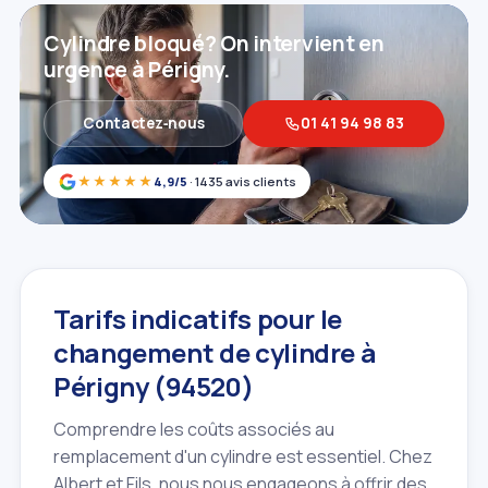
Cylindre bloqué? On intervient en
urgence à Périgny.
Contactez‑nous
01 41 94 98 83
★★★★★
4,9/5
· 1435 avis clients
Tarifs indicatifs pour le
changement de cylindre à
Périgny (94520)
Comprendre les coûts associés au
remplacement d'un cylindre est essentiel. Chez
Albert et Fils, nous nous engageons à offrir des