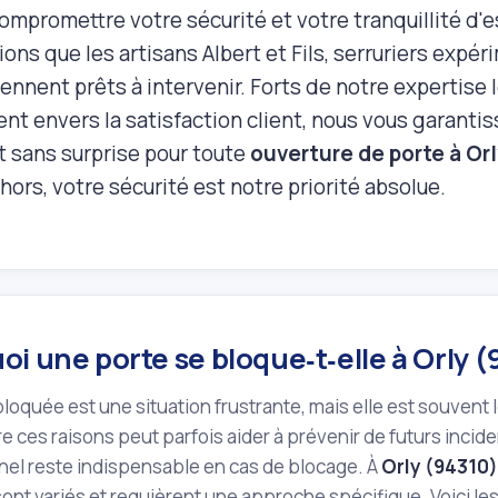
ompromettre votre sécurité et votre tranquillité d'
ions que les artisans Albert et Fils, serruriers expé
tiennent prêts à intervenir. Forts de notre expertise 
t envers la satisfaction client, nous vous garantis
t sans surprise pour toute
ouverture de porte à Or
ors, votre sécurité est notre priorité absolue.
i une porte se bloque‑t‑elle à Orly 
loquée est une situation frustrante, mais elle est souvent l
ces raisons peut parfois aider à prévenir de futurs inciden
nel reste indispensable en cas de blocage. À
Orly (94310)
sont variés et requièrent une approche spécifique. Voici le