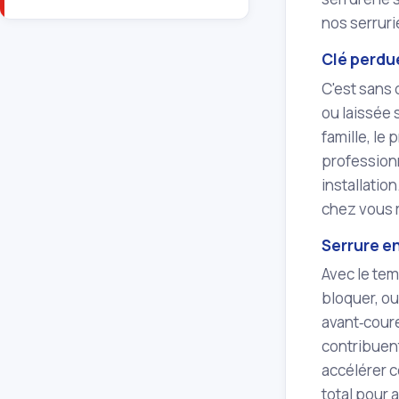
nos serruri
Clé perdu
C'est sans 
ou laissée 
famille, le
professionn
installatio
chez vous 
Serrure 
Avec le tem
bloquer, ou
avant‑coure
contribuent
accélérer c
total pour 