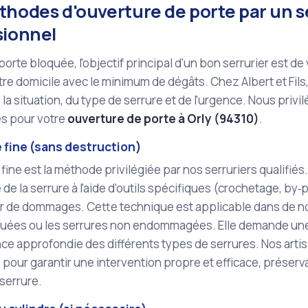
thodes d'ouverture de porte par un s
sionnel
porte bloquée, l'objectif principal d'un bon serrurier est d
otre domicile avec le minimum de dégâts. Chez Albert et Fil
 la situation, du type de serrure et de l'urgence. Nous priv
es pour votre
ouverture de porte à Orly (94310)
.
 fine (sans destruction)
 fine est la méthode privilégiée par nos serruriers qualifiés.
e la serrure à l'aide d'outils spécifiques (crochetage, by‑pa
r de dommages. Cette technique est applicable dans de 
quées ou les serrures non endommagées. Elle demande une
e approfondie des différents types de serrures. Nos arti
pour garantir une intervention propre et efficace, préservan
 serrure.