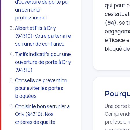
d'ouverture de porte par
qui peut c
un serrurier
ces situat
professionnel
(94)
, se 
Albert et Fils à Orly
engagemen
(94310): Votre partenaire
efficace e
serrurier de confiance
bloqué deh
Tarifs indicatifs pour une
ouverture de porte à Orly
(94310)
Conseils de prévention
pour éviter les portes
Pourquo
bloquées
Une porte b
Choisir le bon serrurier à
Comprendre 
Orly (94310): Nos
profession
critères de qualité
serrurerie 