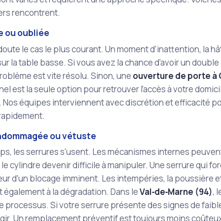
ers rencontrent.
e ou oubliée
doute le cas le plus courant. Un moment d'inattention, la hât
sur la table basse. Si vous avez la chance d'avoir un doubl
 problème est vite résolu. Sinon, une
ouverture de porte à 
el est la seule option pour retrouver l'accès à votre dom
n. Nos équipes interviennent avec discrétion et efficacité 
rapidement.
endommagée ou vétuste
ps, les serrures s'usent. Les mécanismes internes peuvent 
 le cylindre devenir difficile à manipuler. Une serrure qui f
ur d'un blocage imminent. Les intempéries, la poussière e
 également à la dégradation. Dans le
Val‑de‑Marne (94)
, 
e processus. Si votre serrure présente des signes de faibl
agir. Un remplacement préventif est toujours moins coûteu