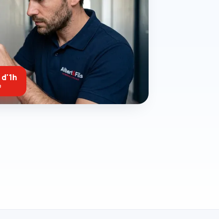
 d'1h
e