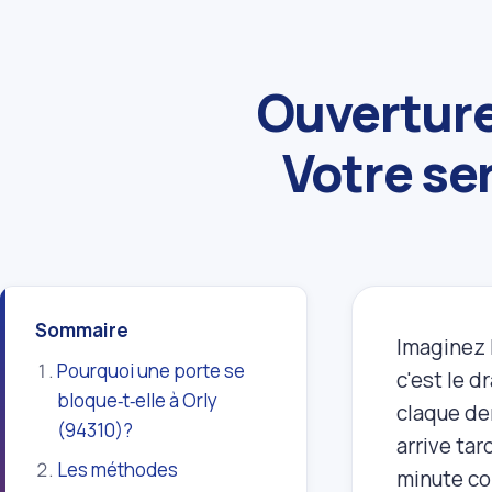
Ouverture
Votre se
Sommaire
Imaginez l
Pourquoi une porte se
c'est le d
bloque‑t‑elle à Orly
claque der
(94310)?
arrive tar
Les méthodes
minute co