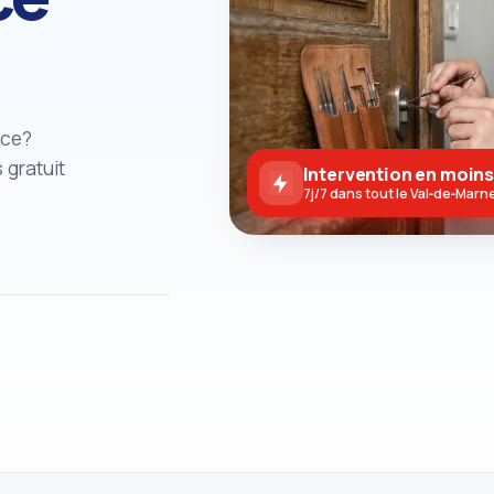
nce?
s gratuit
Intervention en moins
7j/7 dans tout le Val‑de‑Marn