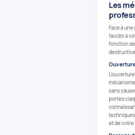
Les mé
profes
Face à une 
l'accès à v
fonction de
destructiv
Ouverture
L'ouverture
mécanisme d
sans cause
portes cla
connaissanc
techniques 
et de votre