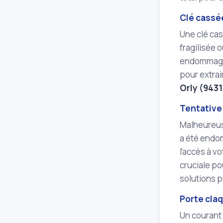
Clé cassée
Une clé cas
fragilisée 
endommager
pour extrai
Orly (943
Tentative 
Malheureuse
a été endom
l'accès à v
cruciale po
solutions p
Porte claq
Un courant 