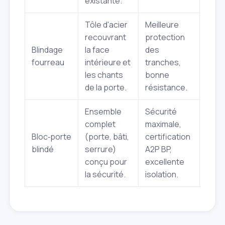
existante.
Tôle d'acier
Meilleure
Coût
recouvrant
protection
au bl
Blindage
la face
des
plat,
fourreau
intérieure et
tranches,
alour
les chants
bonne
port
de la porte.
résistance.
Ensemble
Sécurité
complet
maximale,
Inve
Bloc‑porte
(porte, bâti,
certification
le pl
blindé
serrure)
A2P BP,
insta
conçu pour
excellente
comp
la sécurité.
isolation.