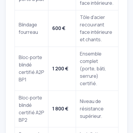
face intérieure.
Tôle d'acier
Blindage
recouvrant
600 €
fourreau
face intérieure
et chants.
Ensemble
Bloc‑porte
complet
blindé
1 200 €
(porte, bâti,
certifié A2P
serrure)
BP1
certifié.
Bloc‑porte
Niveau de
blindé
1 800 €
résistance
certifié A2P
supérieur.
BP2