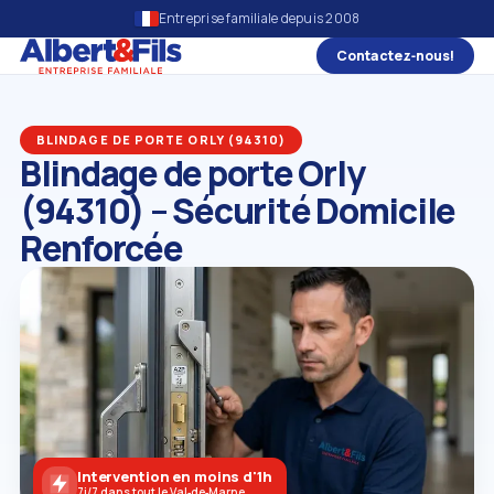
Entreprise familiale depuis 2008
Contactez‑nous!
BLINDAGE DE PORTE ORLY (94310)
Blindage de porte Orly
(94310) – Sécurité Domicile
Renforcée
Intervention en moins d'1h
7j/7 dans tout le Val‑de‑Marne