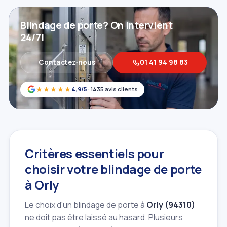
Blindage de porte? On intervient
24/7!
Contactez‑nous
01 41 94 98 83
★★★★★
4,9/5
· 1435 avis clients
Critères essentiels pour
choisir votre blindage de porte
à Orly
Le choix d'un blindage de porte à
Orly (94310)
ne doit pas être laissé au hasard. Plusieurs