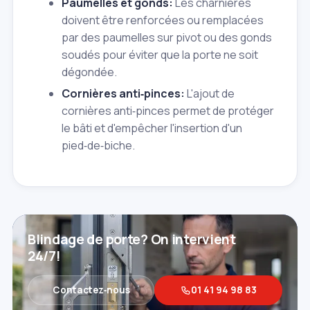
Paumelles et gonds:
Les charnières
doivent être renforcées ou remplacées
par des paumelles sur pivot ou des gonds
soudés pour éviter que la porte ne soit
dégondée.
Cornières anti‑pinces:
L'ajout de
cornières anti‑pinces permet de protéger
le bâti et d'empêcher l'insertion d'un
pied‑de‑biche.
Blindage de porte? On intervient
24/7!
Contactez‑nous
01 41 94 98 83