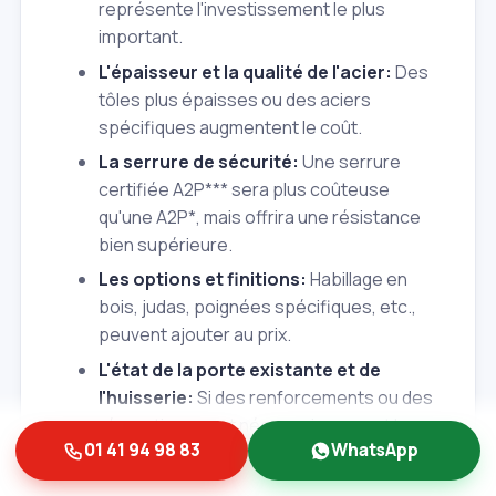
représente l'investissement le plus
important.
L'épaisseur et la qualité de l'acier:
Des
tôles plus épaisses ou des aciers
spécifiques augmentent le coût.
La serrure de sécurité:
Une serrure
certifiée A2P*** sera plus coûteuse
qu'une A2P*, mais offrira une résistance
bien supérieure.
Les options et finitions:
Habillage en
bois, judas, poignées spécifiques, etc.,
peuvent ajouter au prix.
L'état de la porte existante et de
l'huisserie:
Si des renforcements ou des
réparations sont nécessaires avant le
01 41 94 98 83
WhatsApp
blindage, cela peut impacter le devis.
La complexité de l'installation: