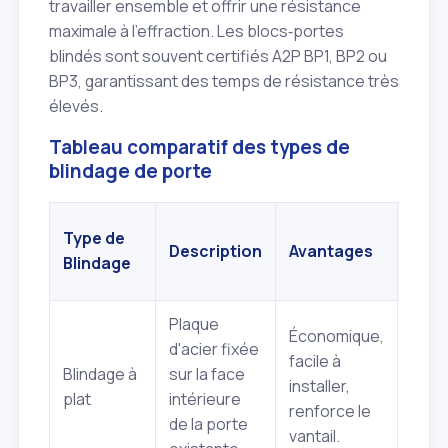
travailler ensemble et offrir une résistance
maximale à l'effraction. Les blocs‑portes
blindés sont souvent certifiés A2P BP1, BP2 ou
BP3, garantissant des temps de résistance très
élevés.
Tableau comparatif des types de
blindage de porte
Type de
Description
Avantages
Inco
Blindage
Plaque
Économique,
Ne p
d'acier fixée
facile à
pas 
Blindage à
sur la face
installer,
paum
plat
intérieure
renforce le
esth
de la porte
vantail.
limit