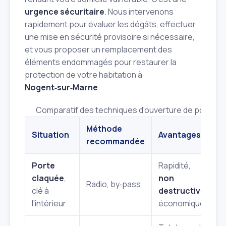
urgence sécuritaire
. Nous intervenons
rapidement pour évaluer les dégâts, effectuer
une mise en sécurité provisoire si nécessaire,
et vous proposer un remplacement des
éléments endommagés pour restaurer la
protection de votre habitation à
Nogent‑sur‑Marne
.
Comparatif des techniques d'ouverture de porte par 
Méthode
Situation
Avantages
I
recommandée
Porte
Rapidité,
N
claquée
,
non
Radio, by‑pass
i
clé à
destructive
,
p
l'intérieur
économique