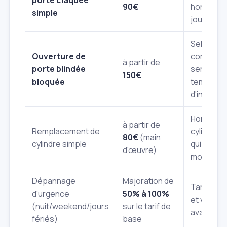
porte claquée
90€
hors wee
simple
jours féri
Selon la
Ouverture de
complexit
à partir de
porte blindée
serrure et
150€
bloquée
temps
d'interven
Hors coût
à partir de
Remplacement de
cylindre 
80€
(main
cylindre simple
qui dépen
d'œuvre)
modèle.
Dépannage
Majoration de
Tarif co
d'urgence
50% à 100%
et validé 
(nuit/weekend/jours
sur le tarif de
avant int
fériés)
base