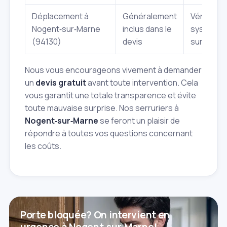
Déplacement à
Généralement
Vérifier
Nogent‑sur‑Marne
inclus dans le
systémat
(94130)
devis
sur le dev
Nous vous encourageons vivement à demander
un
devis gratuit
avant toute intervention. Cela
vous garantit une totale transparence et évite
toute mauvaise surprise. Nos serruriers à
Nogent‑sur‑Marne
se feront un plaisir de
répondre à toutes vos questions concernant
les coûts.
Porte bloquée? On intervient en