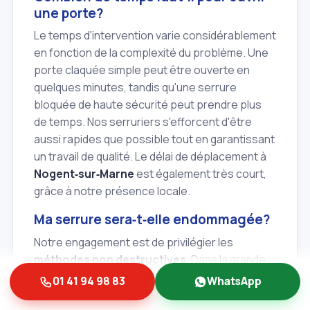
une porte?
Le temps d'intervention varie considérablement
en fonction de la complexité du problème. Une
porte claquée simple peut être ouverte en
quelques minutes, tandis qu'une serrure
bloquée de haute sécurité peut prendre plus
de temps. Nos serruriers s'efforcent d'être
aussi rapides que possible tout en garantissant
un travail de qualité. Le délai de déplacement à
Nogent‑sur‑Marne
est également très court,
grâce à notre présence locale.
Ma serrure sera‑t‑elle endommagée?
Notre engagement est de privilégier les
méthodes non destructives
. Dans la grande
majorité des cas, votre serrure ne subira aucun
01 41 94 98 83
WhatsApp
dommage. Si une intervention destructive est