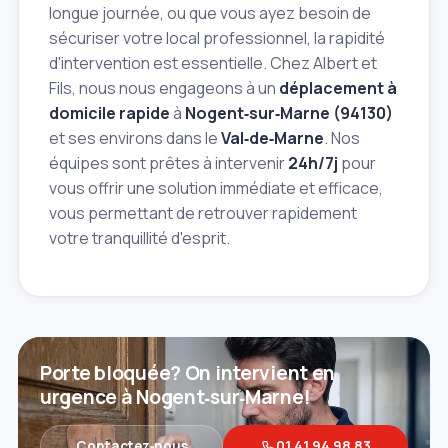
longue journée, ou que vous ayez besoin de
sécuriser votre local professionnel, la rapidité
d'intervention est essentielle. Chez Albert et
Fils, nous nous engageons à un
déplacement à
domicile rapide
à
Nogent‑sur‑Marne (94130)
et ses environs dans le
Val‑de‑Marne
. Nos
équipes sont prêtes à intervenir
24h/7j
pour
vous offrir une solution immédiate et efficace,
vous permettant de retrouver rapidement
votre tranquillité d'esprit.
Porte bloquée? On intervient en
urgence à Nogent‑sur‑Marne!
Contactez‑nous
01 41 94 98 83