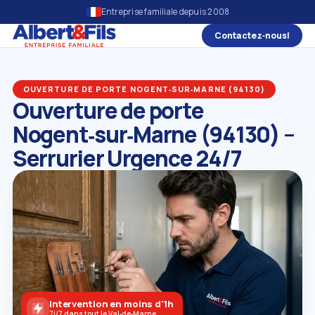
Entreprise familiale depuis 2008
Contactez‑nous!
OUVERTURE DE PORTE NOGENT‑SUR‑MARNE (94130)
Ouverture de porte
Nogent‑sur‑Marne (94130) –
Serrurier Urgence 24/7
Intervention en moins d'1h
7j/7 dans tout le Val‑de‑Marne