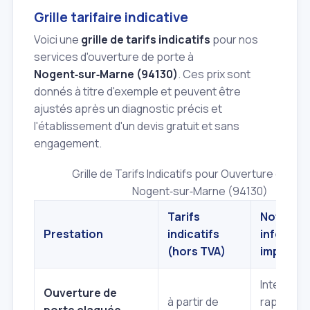
Grille tarifaire indicative
Voici une
grille de tarifs indicatifs
pour nos
services d'ouverture de porte à
Nogent‑sur‑Marne (94130)
. Ces prix sont
donnés à titre d'exemple et peuvent être
ajustés après un diagnostic précis et
l'établissement d'un devis gratuit et sans
engagement.
Grille de Tarifs Indicatifs pour Ouverture de Por
Nogent‑sur‑Marne (94130)
Tarifs
Notes et
Prestation
indicatifs
informat
(hors TVA)
importan
Intervent
Ouverture de
à partir de
rapide, e