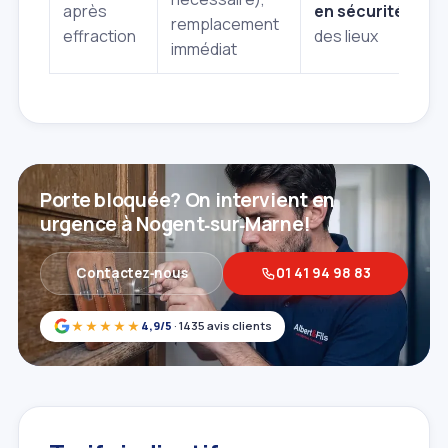
après
en sécurité
remplacement
d
effraction
des lieux
immédiat
Porte bloquée? On intervient en
urgence à Nogent‑sur‑Marne!
Contactez‑nous
01 41 94 98 83
★★★★★
4,9/5
· 1435 avis clients