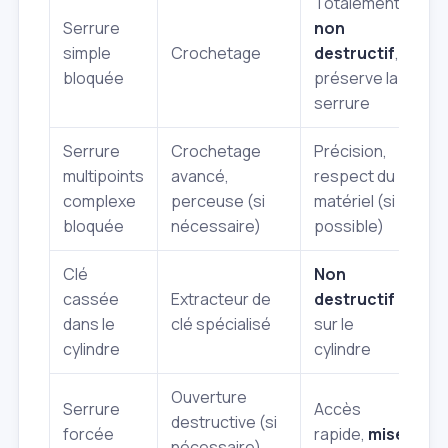
Totalement
D
Serrure
non
g
simple
Crochetage
destructif
,
e
bloquée
préserve la
t
serrure
Serrure
Crochetage
Précision,
P
multipoints
avancé,
respect du
p
complexe
perceuse (si
matériel (si
d
bloquée
nécessaire)
possible)
d
Clé
Non
N
cassée
Extracteur de
destructif
p
dans le
clé spécialisé
sur le
l
cylindre
cylindre
e
Ouverture
Serrure
Accès
destructive (si
N
forcée
rapide,
mise
nécessaire),
r