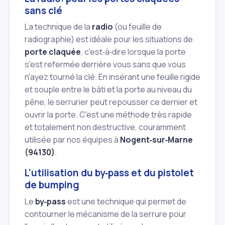
sans clé
La technique de la
radio
(ou feuille de
radiographie) est idéale pour les situations de
porte claquée
, c'est‑à‑dire lorsque la porte
s'est refermée derrière vous sans que vous
n'ayez tourné la clé. En insérant une feuille rigide
et souple entre le bâti et la porte au niveau du
pêne, le serrurier peut repousser ce dernier et
ouvrir la porte. C'est une méthode très rapide
et totalement non destructive, couramment
utilisée par nos équipes à
Nogent‑sur‑Marne
(94130)
.
L'utilisation du by‑pass et du pistolet
de bumping
Le
by‑pass
est une technique qui permet de
contourner le mécanisme de la serrure pour