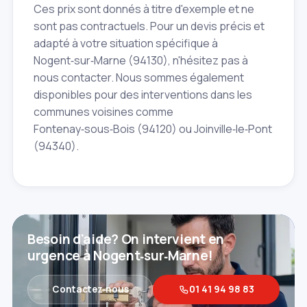
Ces prix sont donnés à titre d'exemple et ne
sont pas contractuels. Pour un devis précis et
adapté à votre situation spécifique à
Nogent‑sur‑Marne (94130), n'hésitez pas à
nous contacter. Nous sommes également
disponibles pour des interventions dans les
communes voisines comme
Fontenay‑sous‑Bois (94120) ou Joinville‑le‑Pont
(94340).
Besoin d'aide? On intervient en
urgence à Nogent‑sur‑Marne!
Contactez‑nous
01 41 94 98 83