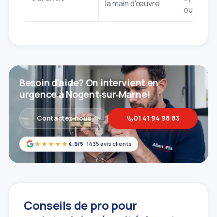
la main d'œuvre
ou limité
Besoin d'aide? On intervient en
urgence à Nogent‑sur‑Marne!
Contactez‑nous
01 41 94 98 83
★★★★★
4,9/5
· 1435 avis clients
Conseils de pro pour