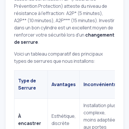
Prévention Protection) atteste du niveau de
résistance à l'effraction: A2P* (5 minutes),
A2P** (10 minutes), A2P*** (15 minutes). Investir
dans un bon cylindre est un excellent moyen de
renforcer votre sécurité lors d'un
changement
de serrure
.
Voici un tableau comparatif des principaux
types de serrures que nous installons:
N
Type de
Avantages
Inconvénients
S
Serrure
(i
Installation plus
M
complexe,
À
Esthétique,
Él
moins adaptée
encastrer
discrète
(s
aux portes