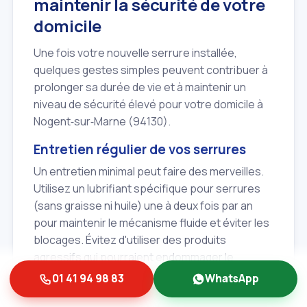
maintenir la sécurité de votre
domicile
Une fois votre nouvelle serrure installée,
quelques gestes simples peuvent contribuer à
prolonger sa durée de vie et à maintenir un
niveau de sécurité élevé pour votre domicile à
Nogent‑sur‑Marne (94130).
Entretien régulier de vos serrures
Un entretien minimal peut faire des merveilles.
Utilisez un lubrifiant spécifique pour serrures
(sans graisse ni huile) une à deux fois par an
pour maintenir le mécanisme fluide et éviter les
blocages. Évitez d'utiliser des produits
agressifs qui pourraient endommager le
cylindre. Si vous avez des doutes, n'hésitez pas
01 41 94 98 83
WhatsApp
à demander conseil à votre serrurier Albert et