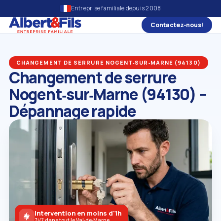
Entreprise familiale depuis 2008
Contactez‑nous!
CHANGEMENT DE SERRURE NOGENT‑SUR‑MARNE (94130)
Changement de serrure
Nogent‑sur‑Marne (94130) –
Dépannage rapide
Intervention en moins d'1h
7j/7 dans tout le Val‑de‑Marne