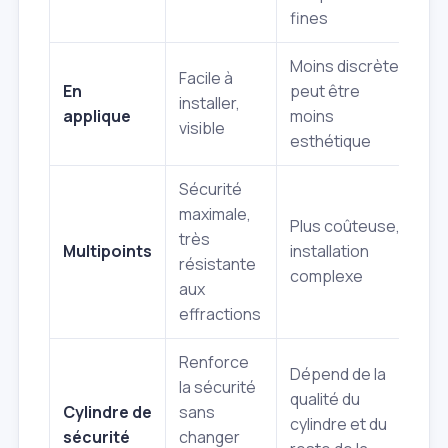
cy
fines
Moins discrète,
M
Facile à
En
peut être
Tr
installer,
applique
moins
(s
visible
esthétique
m
Sécurité
maximale,
Plus coûteuse,
Tr
très
Multipoints
installation
(c
résistante
complexe
A
aux
effractions
Renforce
Dépend de la
la sécurité
qualité du
Va
Cylindre de
sans
cylindre et du
(S
sécurité
changer