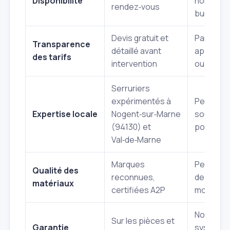
Disponibilité
horaires 
rendez‑vous
bureau
Devis gratuit et
Parfois d
Transparence
détaillé avant
approxim
des tarifs
intervention
ou surpri
Serruriers
expérimentés à
Peut vari
Expertise locale
Nogent‑sur‑Marne
sous‑tra
(94130) et
possible
Val‑de‑Marne
Marques
Peut pro
Qualité des
reconnues,
des mar
matériaux
certifiées A2P
moins fia
Non
Sur les pièces et
Garantie
systémat