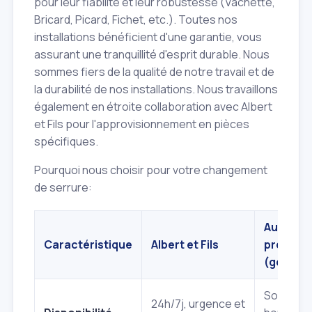
pour leur fiabilité et leur robustesse (Vachette,
Bricard, Picard, Fichet, etc.). Toutes nos
installations bénéficient d'une garantie, vous
assurant une tranquillité d'esprit durable. Nous
sommes fiers de la qualité de notre travail et de
la durabilité de nos installations. Nous travaillons
également en étroite collaboration avec Albert
et Fils pour l'approvisionnement en pièces
spécifiques.
Pourquoi nous choisir pour votre changement
de serrure:
Autres
Caractéristique
Albert et Fils
prestata
(général
Souvent
24h/7j, urgence et