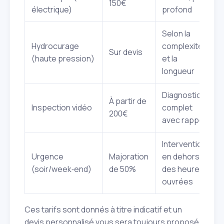
150€
électrique)
profond
Selon la
Hydrocurage
complexité
Sur devis
(haute pression)
et la
longueur
Diagnostic
À partir de
Inspection vidéo
complet
200€
avec rapport
Intervention
Urgence
Majoration
en dehors
(soir/week‑end)
de 50%
des heures
ouvrées
Ces tarifs sont donnés à titre indicatif et un
devis personnalisé vous sera toujours proposé