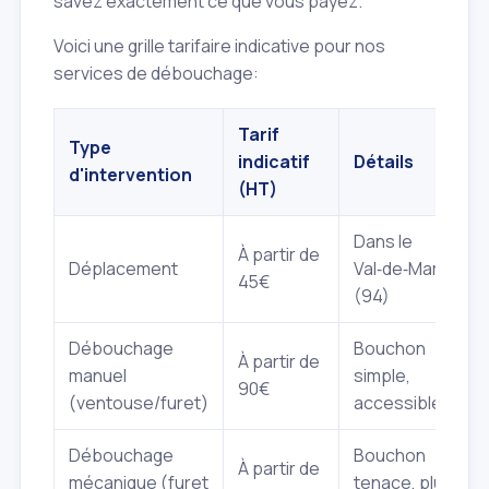
savez exactement ce que vous payez.
Voici une grille tarifaire indicative pour nos
services de débouchage:
Tarif
Type
indicatif
Détails
d'intervention
(HT)
Dans le
À partir de
Déplacement
Val‑de‑Marne
45€
(94)
Débouchage
Bouchon
À partir de
manuel
simple,
90€
(ventouse/furet)
accessible
Débouchage
Bouchon
À partir de
mécanique (furet
tenace, plus