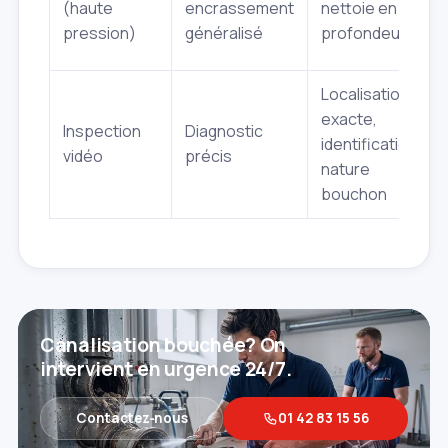
(haute
encrassement
nettoie en
pression)
généralisé
profondeur
Localisation
exacte,
Inspection
Diagnostic
identification
vidéo
précis
nature
bouchon
Canalisation bouchée? On
intervient en urgence 24/7.
Contactez‑nous
01 42 83 15 56