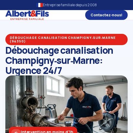
Entreprise familiale depuis 2008
Contactez‑nous!
DÉBOUCHAGE CANALISATION CHAMPIGNY‑SUR‑MARNE
(94350)
Débouchage canalisation
Champigny‑sur‑Marne:
Urgence 24/7
Intervention en moins d'1h