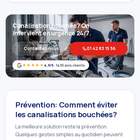
Canalisation bouchée? On
intervient en urgence 24/7.
Contactez‑nous
01 42 83 15 56
★★★★★
4,9/5
· 1435 avis clients
Prévention: Comment éviter
les canalisations bouchées?
La meilleure solution reste la prévention.
Quelques gestes simples au quotidien peuvent