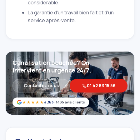
considérable.
La garantie d'un travail bien fait et d'un
service après‑vente.
Canalisation bouchée? On
intervient en urgence 24/7.
Contactez‑nous
01 42 83 15 56
★★★★★
4,9/5
· 1435 avis clients