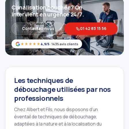
Canalisation bouchée? On
intervient en urgence 24/7.
Contactez‑nous
01 42 83 15 56
★★★★★
4,9/5
· 1435 avis clients
Les techniques de
débouchage utilisées par nos
professionnels
Chez Albert et Fils, nous disposons d'un
éventail de techniques de débouchage,
adaptées à la nature et à la localisation du