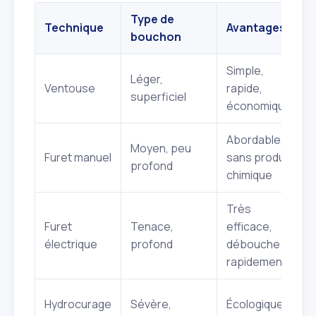
Type de
Technique
Avantages
bouchon
Simple,
Léger,
Ventouse
rapide,
superficiel
économique
Abordable,
Moyen, peu
Furet manuel
sans produit
profond
chimique
Très
Furet
Tenace,
efficace,
électrique
profond
débouche
rapidement
Hydrocurage
Sévère,
Écologique,