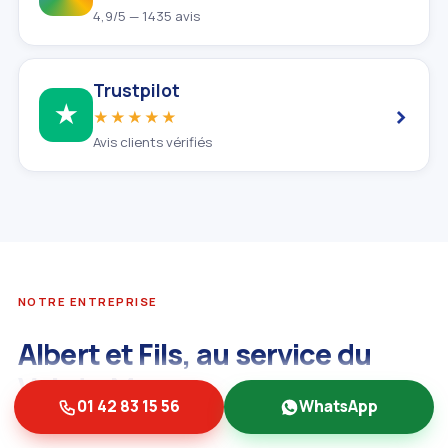
4,9/5 — 1435 avis
Trustpilot
›
★
★★★★★
Avis clients vérifiés
NOTRE ENTREPRISE
Albert et Fils, au service du
Val‑de‑Marne
01 42 83 15 56
WhatsApp
L'entreprise familiale Albert & fils multi‑services vous