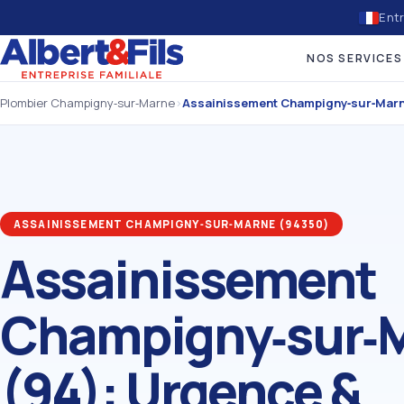
Entr
NOS SERVICES
Plombier Champigny‑sur‑Marne
›
Assainissement Champigny‑sur‑Mar
ASSAINISSEMENT CHAMPIGNY‑SUR‑MARNE (94350)
Assainissement
Champigny‑sur‑
(94): Urgence &