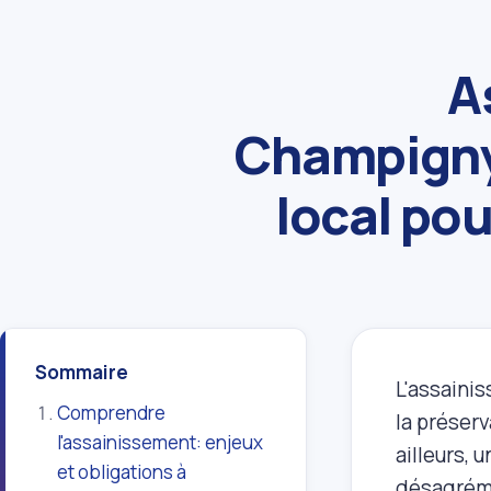
A
Champigny‑
local po
Sommaire
L'assaini
Comprendre
la préser
l'assainissement: enjeux
ailleurs,
et obligations à
désagréme