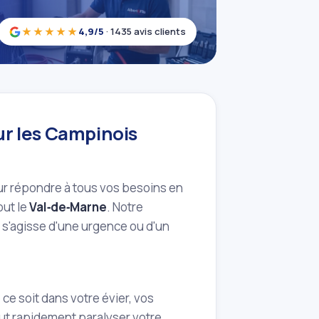
★★★★★
4,9/5
· 1435 avis clients
ur les Campinois
ur répondre à tous vos besoins en
out le
Val‑de‑Marne
. Notre
l s'agisse d'une urgence ou d'un
e soit dans votre évier, vos
eut rapidement paralyser votre