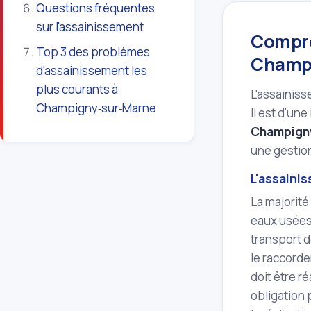
Questions fréquentes
sur l'assainissement
Compre
Top 3 des problèmes
Champ
d'assainissement les
plus courants à
L'assainiss
Champigny‑sur‑Marne
Il est d'un
Champigny
une gestion
L'assainis
La majorité
eaux usées,
transport d
le raccorde
doit être r
obligation 