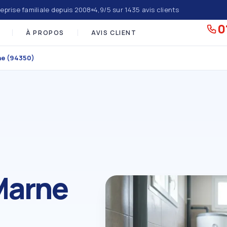
eprise familiale depuis 2008
4,9/5 sur 1435 avis clients
0
À PROPOS
AVIS CLIENT
ne (94350)
Marne