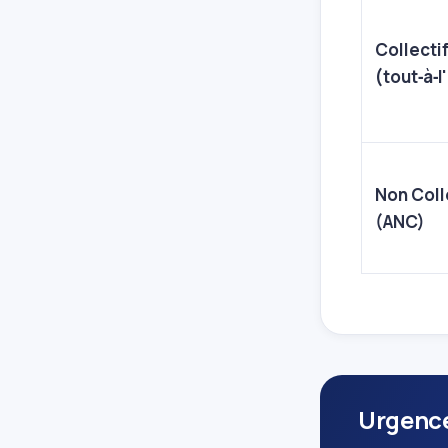
Collecti
(tout‑à‑
Non Coll
(ANC)
Urgence