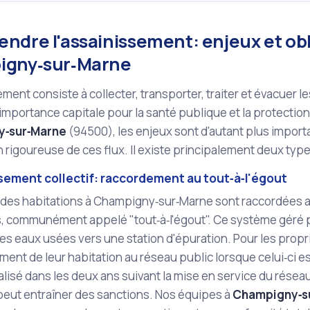
ndre l'assainissement: enjeux et obl
igny‑sur‑Marne
ement consiste à collecter, transporter, traiter et évacuer l
e importance capitale pour la santé publique et la protecti
‑sur‑Marne
(94500), les enjeux sont d'autant plus import
 rigoureuse de ces flux. Il existe principalement deux typ
sement collectif: raccordement au tout‑à‑l'égout
 des habitations à Champigny‑sur‑Marne sont raccordées a
 communément appelé "tout‑à‑l'égout". Ce système géré par
es eaux usées vers une station d'épuration. Pour les proprié
ment de leur habitation au réseau public lorsque celui‑ci 
éalisé dans les deux ans suivant la mise en service du rése
peut entraîner des sanctions. Nos équipes à
Champigny‑s