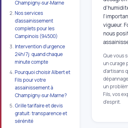
Champigny‑sur‑Marne
d'humidit
Nos services
l'importa
d'assainissement
vigueur. F
complets pour les
nous posi
Campinois (94500)
assainiss
Intervention d'urgence
24h/7j: quand chaque
Que vous so
minute compte
un curage p
d'artisans 
Pourquoi choisir Albert et
dépannage
Fils pour votre
un problèm
assainissement à
Fils, vos e
Champigny‑sur‑Marne?
d'esprit.
Grille tarifaire et devis
gratuit: transparence et
sérénité