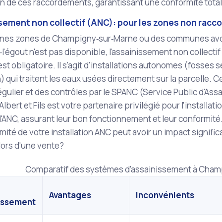
ion de ces raccordements, garantissant une conformité tota
ssement non collectif (ANC): pour les zones non racc
ines zones de Champigny‑sur‑Marne ou des communes av
à‑l'égout n'est pas disponible, l'assainissement non collect
 est obligatoire. Il s'agit d'installations autonomes (fosses
) qui traitent les eaux usées directement sur la parcelle.
égulier et des contrôles par le SPANC (Service Public d'Ass
ert et Fils est votre partenaire privilégié pour l'installation
ANC, assurant leur bon fonctionnement et leur conformité
ité de votre installation ANC peut avoir un impact significat
lors d'une vente?
Comparatif des systèmes d'assainissement à Cham
Avantages
Inconvénients
issement