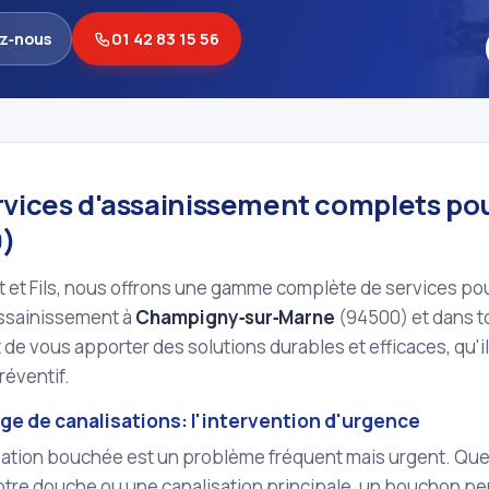
z‑nous
01 42 83 15 56
rvices d'assainissement complets po
)
t et Fils, nous offrons une gamme complète de services po
assainissement à
Champigny‑sur‑Marne
(94500) et dans t
t de vous apporter des solutions durables et efficaces, qu'i
réventif.
e de canalisations: l'intervention d'urgence
ation bouchée est un problème fréquent mais urgent. Que c
votre douche ou une canalisation principale, un bouchon p