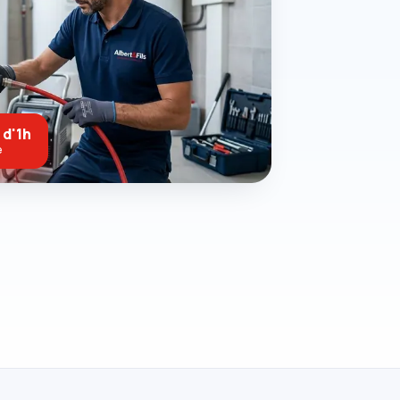
 d'1h
e