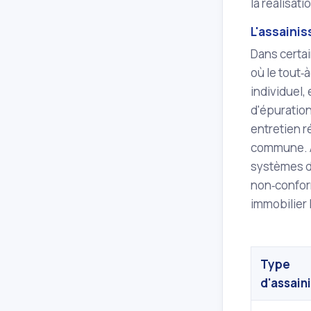
la réalisat
L'assaini
Dans certa
où le tout‑
individuel,
d'épuration
entretien r
commune. Alb
systèmes d'
non‑conform
immobilier 
Type
d'assain