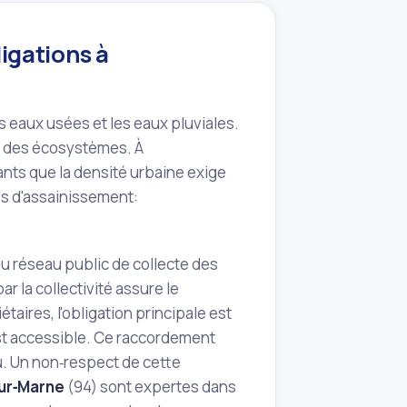
igations à
es eaux usées et les eaux pluviales.
on des écosystèmes. À
ants que la densité urbaine exige
es d'assainissement:
u réseau public de collecte des
 la collectivité assure le
taires, l'obligation principale est
est accessible. Ce raccordement
au. Un non‑respect de cette
ur‑Marne
(94) sont expertes dans