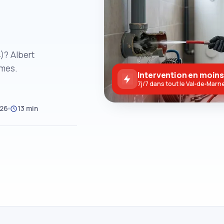
)? Albert
èmes.
Intervention en moins
7j/7 dans tout le Val‑de‑Marn
026
13 min