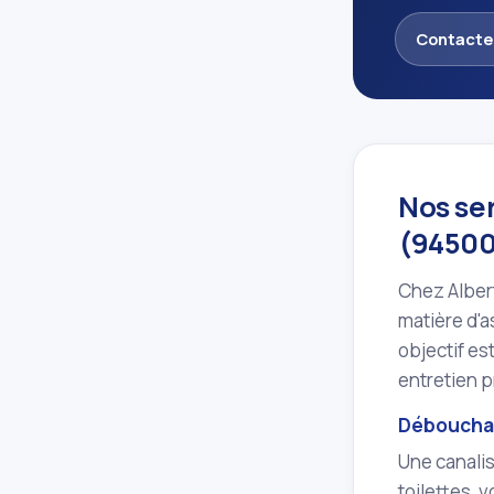
Contacte
Nos se
(94500
Chez Alber
matière d'
objectif es
entretien p
Débouchag
Une canalis
toilettes, 