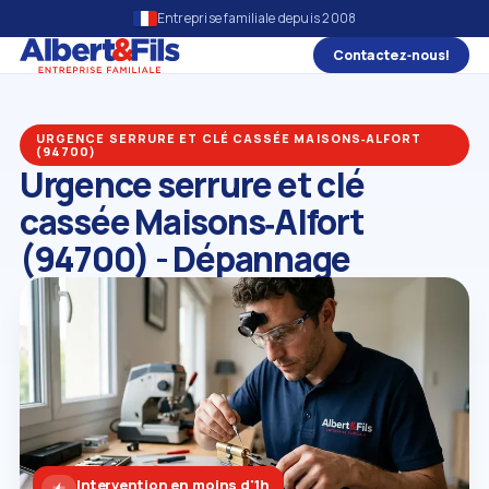
Entreprise familiale depuis 2008
Contactez‑nous!
URGENCE SERRURE ET CLÉ CASSÉE MAISONS‑ALFORT
(94700)
Urgence serrure et clé
cassée Maisons‑Alfort
(94700) - Dépannage
Intervention en moins d'1h