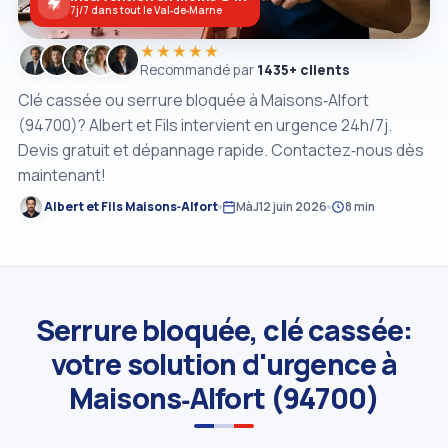
7j/7 dans tout le Val‑de‑Marne
★★★★★
Recommandé par
1435+ clients
Clé cassée ou serrure bloquée à Maisons‑Alfort
(94700)? Albert et Fils intervient en urgence 24h/7j.
Devis gratuit et dépannage rapide. Contactez‑nous dès
maintenant!
Albert et Fils Maisons‑Alfort
MàJ
12 juin 2026
8 min
Serrure bloquée, clé cassée:
votre solution d'urgence à
Maisons‑Alfort (94700)