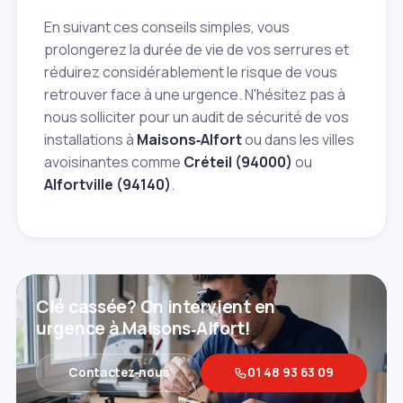
En suivant ces conseils simples, vous
prolongerez la durée de vie de vos serrures et
réduirez considérablement le risque de vous
retrouver face à une urgence. N'hésitez pas à
nous solliciter pour un audit de sécurité de vos
installations à
Maisons‑Alfort
ou dans les villes
avoisinantes comme
Créteil (94000)
ou
Alfortville (94140)
.
Clé cassée? On intervient en
urgence à Maisons‑Alfort!
Contactez‑nous
01 48 93 63 09