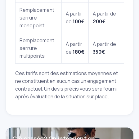
Remplacement
À partir
À partir de
serrure
de
100€
200€
monopoint
Remplacement
À partir
À partir de
serrure
de
180€
350€
multipoints
Ces tarifs sont des estimations moyennes et
ne constituent en aucun cas un engagement
contractuel. Un devis précis vous sera fourni
après évaluation de la situation sur place.
Clé cassée? On intervient en