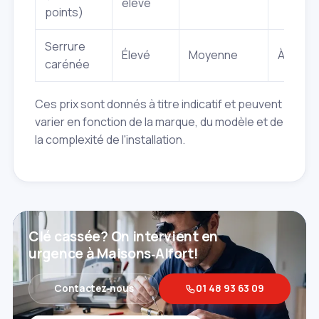
élevé
points)
Serrure
Élevé
Moyenne
À partir
carénée
Ces prix sont donnés à titre indicatif et peuvent
varier en fonction de la marque, du modèle et de
la complexité de l'installation.
Clé cassée? On intervient en
urgence à Maisons‑Alfort!
Contactez‑nous
01 48 93 63 09