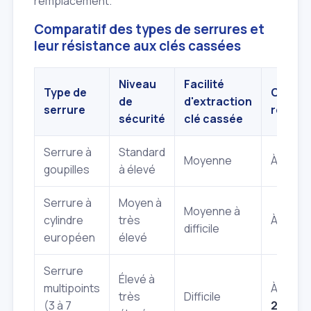
remplacement.
Comparatif des types de serrures et
leur résistance aux clés cassées
Niveau
Facilité
Type de
Coût in
de
d'extraction
serrure
rempla
sécurité
clé cassée
Serrure à
Standard
Moyenne
À partir
goupilles
à élevé
Serrure à
Moyen à
Moyenne à
cylindre
très
À partir
difficile
européen
élevé
Serrure
Élevé à
multipoints
À partir
très
Difficile
(3 à 7
200€