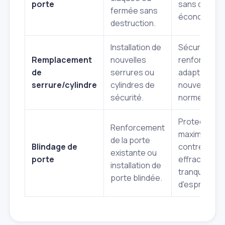
porte
sans dégâts
fermée sans
économie.
destruction.
Installation de
Sécurité
Remplacement
nouvelles
renforcée,
de
serrures ou
adaptabilité
serrure/cylindre
cylindres de
nouvelles
sécurité.
normes.
Protection
Renforcement
maximale
de la porte
Blindage de
contre les
existante ou
porte
effractions,
installation de
tranquillité
porte blindée.
d'esprit.