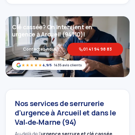
Clé cassée? On intervient en
urgence à Arcueil (94110)!
Contactez‑nous
01 41 94 98 83
★★★★★
4,9/5
· 1435 avis clients
Nos services de serrurerie
d'urgence à Arcueil et dans le
Val‑de‑Marne (94)
Au‑delà de l'
urgence serrure et clé cassée
,