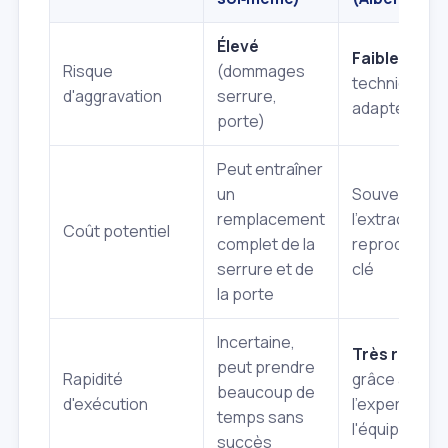
Élevé
Faible
(outils
Risque
(dommages
techniques
d'aggravation
serrure,
adaptés)
porte)
Peut entraîner
un
Souvent limit
remplacement
l'extraction et
Coût potentiel
complet de la
reproduction
serrure et de
clé
la porte
Incertaine,
Très rapide
,
peut prendre
Rapidité
grâce à
beaucoup de
d'exécution
l'expertise et
temps sans
l'équipement
succès