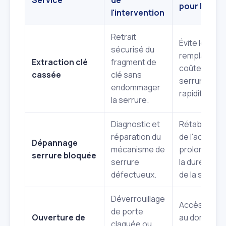
pour le clie
l'intervention
Retrait
Évite le
sécurisé du
remplaceme
Extraction clé
fragment de
coûteux de l
cassée
clé sans
serrure,
endommager
rapidité.
la serrure.
Diagnostic et
Rétablissem
réparation du
de l'accès,
Dépannage
mécanisme de
prolongation
serrure bloquée
serrure
la durée de v
défectueux.
de la serrure
Déverrouillage
Accès rapid
de porte
Ouverture de
au domicile
claquée ou