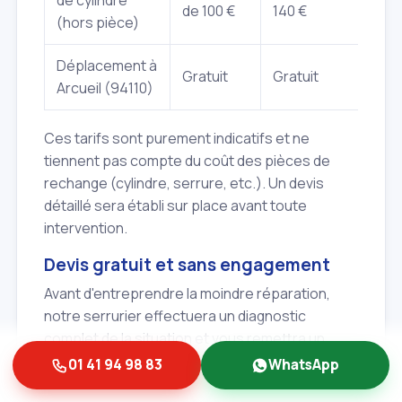
de 100 €
140 €
(hors pièce)
Déplacement à
Gratuit
Gratuit
Arcueil (94110)
Ces tarifs sont purement indicatifs et ne
tiennent pas compte du coût des pièces de
rechange (cylindre, serrure, etc.). Un devis
détaillé sera établi sur place avant toute
intervention.
Devis gratuit et sans engagement
Avant d'entreprendre la moindre réparation,
notre serrurier effectuera un diagnostic
complet de la situation et vous remettra un
devis gratuit et sans engagement
. Ce devis
01 41 94 98 83
WhatsApp
détaillera les opérations à réaliser, le coût de la