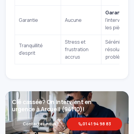
Garantie
su
Garantie
Aucune
l'intervention
les pièces
Stress et
Sérénité et
Tranquillité
frustration
résolution du
d'esprit
accrus
problème
Clé cassée? On intervient en
urgence à Arcueil (94110)!
Contactez‑nous
01 41 94 98 83