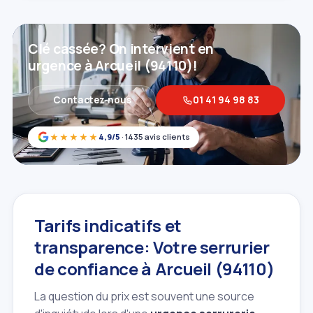
Clé cassée? On intervient en
urgence à Arcueil (94110)!
Contactez‑nous
01 41 94 98 83
★★★★★
4,9/5
· 1435 avis clients
Tarifs indicatifs et
transparence: Votre serrurier
de confiance à Arcueil (94110)
La question du prix est souvent une source