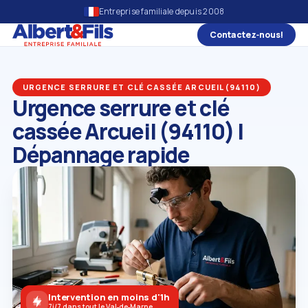
Entreprise familiale depuis 2008
Contactez‑nous!
URGENCE SERRURE ET CLÉ CASSÉE ARCUEIL (94110)
Urgence serrure et clé
cassée Arcueil (94110) |
Dépannage rapide
Intervention en moins d'1h
7j/7 dans tout le Val‑de‑Marne