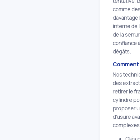
tentative, 
comme des 
davantage 
interne de 
de la serru
confiance à
dégâts.
Comment n
Nos technic
des extract
retirer le f
cylindre p
proposer un
d'usure ava
complexes
Clés p