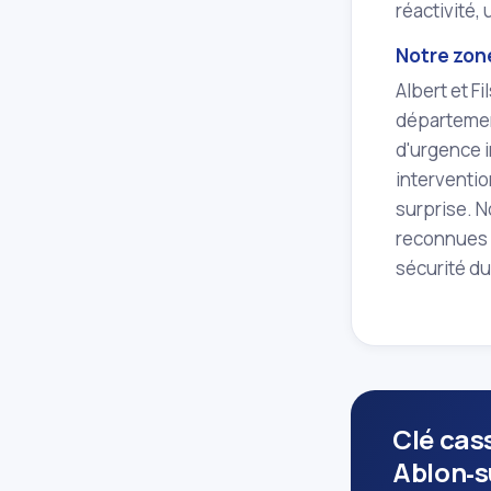
réactivité, 
Notre zon
Albert et Fi
département
d'urgence i
interventio
surprise. 
reconnues p
sécurité du
Clé cas
Ablon‑s