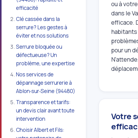
ou à votre
efficacité
dans le V
Clé cassée dans la
efficace.
serrure? Les gestes à
habitants
éviter et nos solutions
problèmes
Serrure bloquée ou
pour un dé
défectueuse? Un
N'attendez
problème, une expertise
déplaceme
Nos services de
dépannage serrurerie à
Ablon‑sur‑Seine (94480)
Transparence et tarifs:
un devis clair avant toute
Votre s
intervention
efficac
Choisir Albert et Fils: