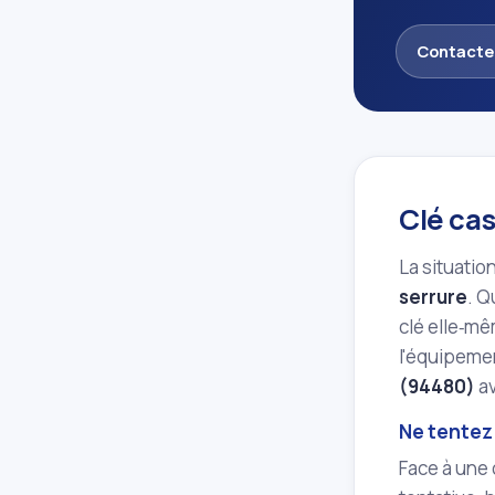
Contacte
Clé cas
La situatio
serrure
. Q
clé elle‑mê
l'équipemen
(94480)
av
Ne tentez
Face à une 