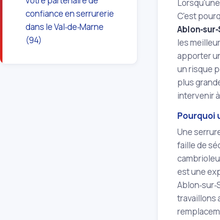
votre partenaire de
Lorsqu'un
confiance en serrurerie
C'est pourq
dans le Val‑de‑Marne
Ablon‑sur
(94)
les meilleu
apporter u
un risque p
plus grande
intervenir à
Pourquoi u
Une serrure
faille de s
cambrioleur
est une ex
Ablon‑sur‑S
travaillons
remplaceme