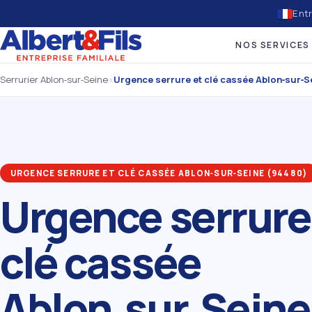
Entr
NOS SERVICES
Serrurier Ablon‑sur‑Seine
›
Urgence serrure et clé cassée Ablon‑sur‑
URGENCE SERRURE ET CLÉ CASSÉE ABLON‑SUR‑SEINE (94480)
Urgence serrure
clé cassée
Ablon‑sur‑Seine