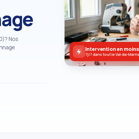
nage
0)? Nos
annage
Intervention en moins
7j/7 dans tout le Val‑de‑Marn