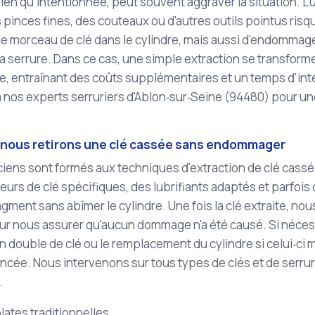
bien qu'intentionnée, peut souvent aggraver la situation. L'u
pinces fines, des couteaux ou d'autres outils pointus ris
le morceau de clé dans le cylindre, mais aussi d'endomma
la serrure. Dans ce cas, une simple extraction se transfo
re, entraînant des coûts supplémentaires et un temps d'inte
 nos experts serruriers d'Ablon‑sur‑Seine (94480) pour un
ous retirons une clé cassée sans endommager
iens sont formés aux techniques d'extraction de clé cassée
eurs de clé spécifiques, des lubrifiants adaptés et parfois
ragment sans abîmer le cylindre. Une fois la clé extraite, nous
our nous assurer qu'aucun dommage n'a été causé. Si néce
 double de clé ou le remplacement du cylindre si celui‑ci 
ncée. Nous intervenons sur tous types de clés et de serrur
.
lates traditionnelles