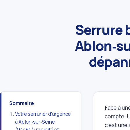
Serrure 
Ablon‑su
dépan
Sommaire
Face à un
Votre serrurier d'urgence
compte. Un
à Ablon‑sur‑Seine
c'est une
(94480): rapidité et