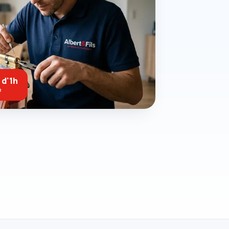
 d'1h
e