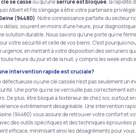
e
clé se casse
ou qu'une
serrure est bloquée
, la rapidité
uoi Albert et Fils s'engage à être votre partenaire privilégi
‑Seine (94480)
. Notre connaissance parfaite du secteur no
rs délais, souvent en moins d'une heure, pour diagnostiqu
ne solution durable. Nous savons qu'une porte qui ne fer
our votre sécurité et celle de vos biens. C'est pourquoi no
 urgence, en mettant à votre disposition des serruriers qua
 toute heure du jour et de la nuit, y compris les week‑ends e
ne intervention rapide est cruciale?
 défectueuse ou une clé cassée n'est pas seulement un inc
écurité. Une porte qui ne se verrouille pas correctement est 
s. De plus, être bloqué à l'extérieur de chez soi, surtout e
périence extrêmement désagréable. Une intervention rapid
eine (94480) vous assure de retrouver votre confort et vot
 avec des outils spécifiques et des techniques éprouvées p
nt efficace, minimisant ainsi les désagréments pour vous