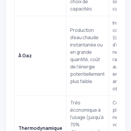
choix de
sensible
capacités.
calcaire.
Installat
Production
comple
d'eau chaude
(conduit
instantanée ou
d'évacua
en grande
nécessit
À Gaz
quantité, coût
raccord
de l'énergie
au gaz,
potentiellement
entretie
plus faible.
annuel
obligatoi
Très
Coût d'a
économique à
plus éle
l'usage (jusqu'à
nécessi
70%
volume d
Thermodynamique