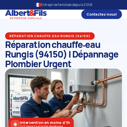
Entreprise familiale depuis 2008
Contactez‑nous!
RÉPARATION CHAUFFE‑EAU RUNGIS (94150)
Réparation chauffe‑eau
Rungis (94150) | Dépannage
Plombier Urgent
Intervention en moins d'1h
7j/7 dans tout le Val‑de‑Marne