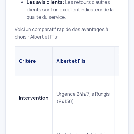
Les avis clients:
Les retours d'autres
clients sont un excellent indicateur de la
qualité du service.
Voici un comparatif rapide des avantages à
choisir Albert et Fils:
Autre
Critère
Albert et Fils
presta
(géné
Délais
variabl
Urgence 24h/7j à Rungis
Intervention
souven
(94150)
servic
d'urge
Parfoi