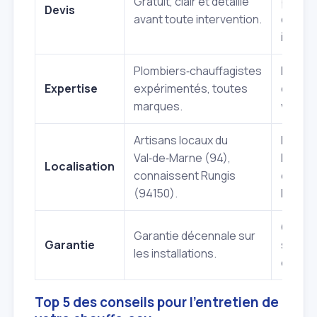
Gratuit, clair et détaillé
payant
Devis
avant toute intervention.
devis
impréc
Plombiers‑chauffagistes
Niveau
Expertise
expérimentés, toutes
d'expe
marques.
variabl
Artisans locaux du
Peut v
Val‑de‑Marne (94),
loin, m
Localisation
connaissent Rungis
conna
(94150).
locale.
Garant
Garantie décennale sur
Garantie
systém
les installations.
ou limi
Top 5 des conseils pour l'entretien de