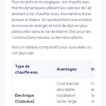
Plus récents et écologiques, les chauffe‑eau
thermodynamiques utilisent les calories de l'air
ambiant pour chauffer l'eau, à la manière d'une
pompe à chaleur. Ils représentent une solution
économe en énergie et sont de plus en plus
plébiscités dans le Val‑de‑Marne (94) pour les
constructions neuves ou les rénovations.
Voici un tableau comparatif pour vous aider à y
voir plus clair:
Type de
Avantages
Inconvé
chauffe‑eau
Coût d'achat
Consom
abordable,
électriq
Électrique
installation
temps d
(Cumulus)
facile, large
chauffe,