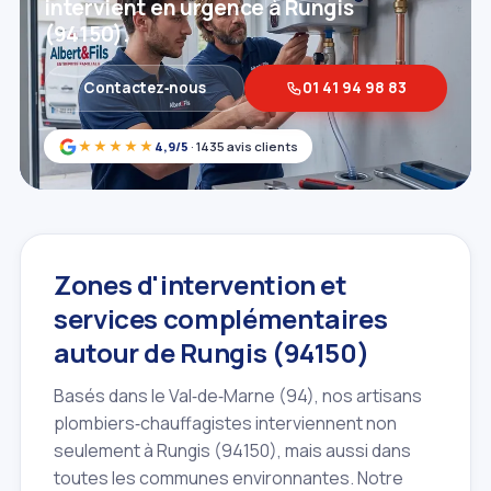
intervient en urgence à Rungis
(94150).
Contactez‑nous
01 41 94 98 83
★★★★★
4,9/5
· 1435 avis clients
Zones d'intervention et
services complémentaires
autour de Rungis (94150)
Basés dans le Val‑de‑Marne (94), nos artisans
plombiers‑chauffagistes interviennent non
seulement à Rungis (94150), mais aussi dans
toutes les communes environnantes. Notre