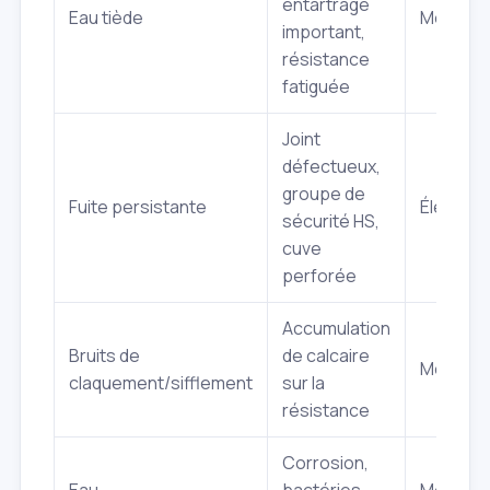
entartrage
Eau tiède
Moyenn
important,
résistance
fatiguée
Joint
défectueux,
groupe de
Fuite persistante
Élevée
sécurité HS,
cuve
perforée
Accumulation
Bruits de
de calcaire
Moyenn
claquement/sifflement
sur la
résistance
Corrosion,