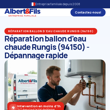
Entreprise familiale depuis 2008
Contactez‑nous!
RÉPARATION BALLON D'EAU CHAUDE RUNGIS (94150)
Réparation ballon d'eau
chaude Rungis (94150) -
Dépannage rapide
Intervention en moins d'1h
7j/7 dans tout le Val‑de‑Marne