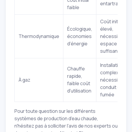
entartrage
faible
Coût initial
Écologique,
élevé,
Thermodynamique
économies
nécessite un
d'énergie
espace
suffisant
Installation
Chauffe
complexe,
rapide,
À gaz
nécessite un
faible coût
conduit de
d'utilisation
fumée
Pour toute question sur les différents
systèmes de production d'eau chaude,
n'hésitez pas à solliciter l'avis de nos experts ou