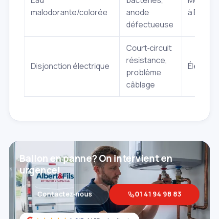
Eau
bactéries,
Moyenn
malodorante/colorée
anode
à Élevée
défectueuse
Court‑circuit
résistance,
Disjonction électrique
Élevée
problème
câblage
Ballon en panne? On intervient en
urgence!
Contactez‑nous
01 41 94 98 83