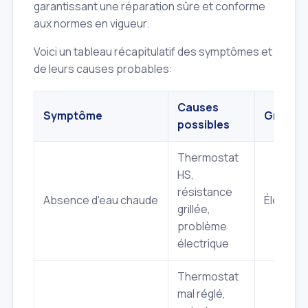
garantissant une réparation sûre et conforme
aux normes en vigueur.
Voici un tableau récapitulatif des symptômes et
de leurs causes probables:
Causes
Symptôme
Gravité
possibles
Thermostat
HS,
résistance
Absence d'eau chaude
Élevée
grillée,
problème
électrique
Thermostat
mal réglé,