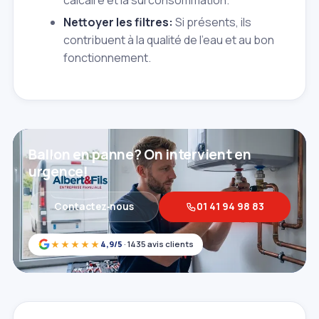
Nettoyer les filtres:
Si présents, ils
contribuent à la qualité de l'eau et au bon
fonctionnement.
Ballon en panne? On intervient en
urgence!
Contactez‑nous
01 41 94 98 83
★★★★★
4,9/5
· 1435 avis clients