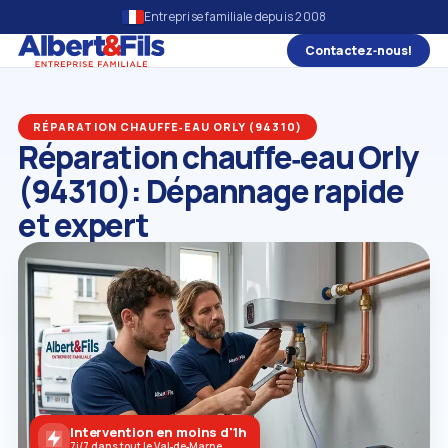
Entreprise familiale depuis 2008
Contactez‑nous!
RÉPARATION CHAUFFE‑EAU ORLY (94310)
Réparation chauffe‑eau Orly
(94310): Dépannage rapide
et expert
Intervention en moins d'1h
7j/7 dans tout le Val‑de‑Marne