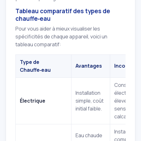
Tableau comparatif des types de
chauffe‑eau
Pour vous aider à mieux visualiser les
spécificités de chaque appareil, voici un
tableau comparatif:
Type de
Avantages
Inconvéni
Chauffe‑eau
Consommat
Installation
électrique
Électrique
simple, coût
élevée,
initial faible.
sensible au
calcaire.
Installation
Eau chaude
complexe,