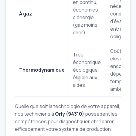
en continu,
nécessite 
économies
À gaz
conduit
d'énergie
d'évacuatio
(gaz moins
entretien
cher).
obligatoire.
Coût initial 
Très
élevé,
économique,
encombrem
Thermodynamique
écologique,
dépend de 
éligible aux
températu
aides.
ambiante.
Quelle que soit la technologie de votre appareil,
nos techniciens à
Orly (94310)
possèdent les
compétences pour diagnostiquer et réparer
efficacement votre système de production