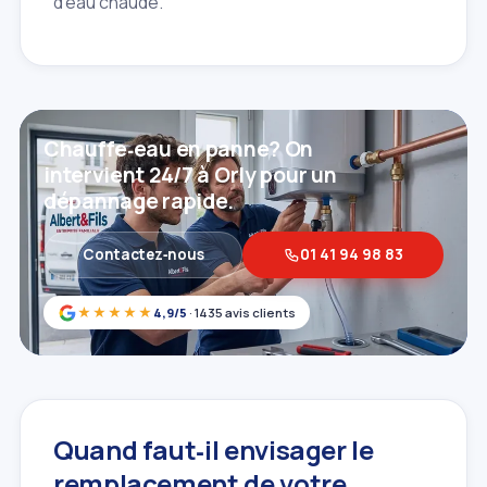
d'eau chaude.
Chauffe‑eau en panne? On
intervient 24/7 à Orly pour un
dépannage rapide.
Contactez‑nous
01 41 94 98 83
★★★★★
4,9/5
· 1435 avis clients
Quand faut‑il envisager le
remplacement de votre