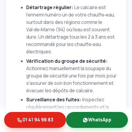
Détartrage régulier:
Le calcaire est
l'ennemi numéro un de votre chauffe‑eau,
surtout dans des régions comme le
Val‑de‑Marne (94) où l'eau est souvent
dure. Un détartrage tous les 2 à 3 ans est
recommandé pour les chauffe‑eau
électriques.
Vérification du groupe de sécurité:
Actionnez manuellement la soupape du
groupe de sécurité une fois par mois pour
s'assurer de son bon fonctionnement et
évacuer les dépôts de calcaire.
Surveillance des fuites:
Inspectez
régulièrement les raccordements et la
cuve pour détecter toute trace d'humidité
01 41 94 98 83
WhatsApp
ou de rouille.
Nettoyage extérieur:
Dépoussiérez