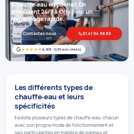
Chauffe‑eau en panne? On
intervient 24/7 à Orly pour un
dépannage rapide.
Contactez‑nous
01 41 94 98 83
★★★★★
4,9/5
· 1435 avis clients
Les différents types de
chauffe‑eau et leurs
spécificités
Il existe plusieurs types de chauffe‑eau, chacun
avec son propre mode de fonctionnement et
ses particularités en matière de pannes et