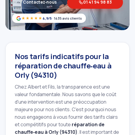
Contactez‑nous
01 41 94 98 83
★★★★★
4,9/5
· 1435 avis clients
Nos tarifs indicatifs pour la
réparation de chauffe‑eau à
Orly (94310)
Chez Albert et Fils, la transparence est une
valeur fondamentale. Nous savons que le coût
d'une intervention est une préoccupation
majeure pour nos clients. C'est pourquoi nous
nous engageons à vous fournir des tarifs clairs
et compétitifs pour toute
réparation de
chauffe‑eau à Orly (94310)
. Il est important de