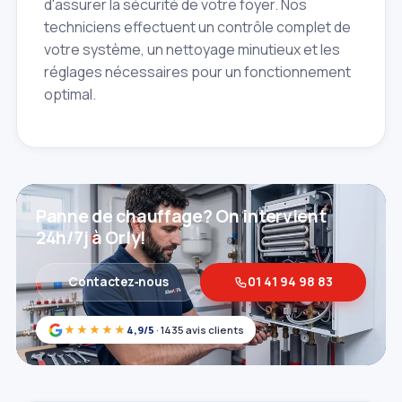
d'assurer la sécurité de votre foyer. Nos
techniciens effectuent un contrôle complet de
votre système, un nettoyage minutieux et les
réglages nécessaires pour un fonctionnement
optimal.
Panne de chauffage? On intervient
24h/7j à Orly!
Contactez‑nous
01 41 94 98 83
★★★★★
4,9/5
· 1435 avis clients