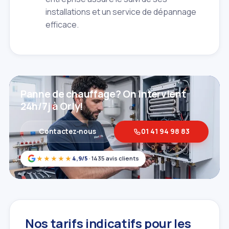
installations et un service de dépannage
efficace.
Panne de chauffage? On intervient
24h/7j à Orly!
Contactez‑nous
01 41 94 98 83
★★★★★
4,9/5
· 1435 avis clients
Nos tarifs indicatifs pour les