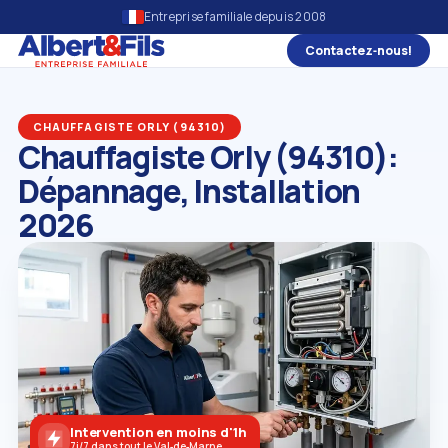
Entreprise familiale depuis 2008
Contactez‑nous!
CHAUFFAGISTE ORLY (94310)
Chauffagiste Orly (94310):
Dépannage, Installation
2026
Intervention en moins d'1h
7j/7 dans tout le Val‑de‑Marne