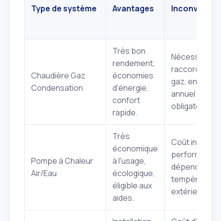
Type de système
Avantages
Inconvénien
Très bon
Nécessite
rendement,
raccordemen
Chaudière Gaz
économies
gaz, entretie
Condensation
d'énergie,
annuel
confort
obligatoire.
rapide.
Très
Coût initial él
économique
performance
Pompe à Chaleur
à l'usage,
dépend de la
Air/Eau
écologique,
température
éligible aux
extérieure.
aides.