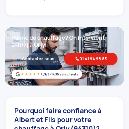
Panne de chauffage? On intervient
24h/7j à Orly!
Contactez‑nous
01 41 94 98 83
★★★★★
4,9/5
· 1435 avis clients
Pourquoi faire confiance à
Albert et Fils pour votre
chauffage à Orly (94310)?