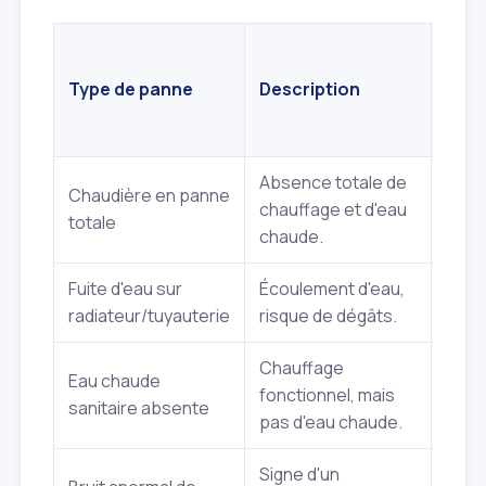
Déla
d'in
Type de panne
Description
moye
et Fi
Absence totale de
Chaudière en panne
Moin
chauffage et d'eau
totale
heur
chaude.
Fuite d'eau sur
Écoulement d'eau,
2 à 
radiateur/tuyauterie
risque de dégâts.
Chauffage
Eau chaude
fonctionnel, mais
4 à 
sanitaire absente
pas d'eau chaude.
Signe d'un