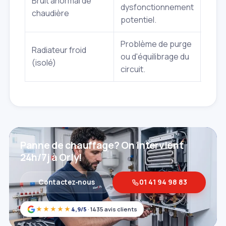
Bruit anormal de
Sous
dysfonctionnement
chaudière
heur
potentiel.
Problème de purge
Radiateur froid
Sous
ou d'équilibrage du
(isolé)
heur
circuit.
Panne de chauffage? On intervient
24h/7j à Orly!
Contactez‑nous
01 41 94 98 83
★★★★★
4,9/5
· 1435 avis clients