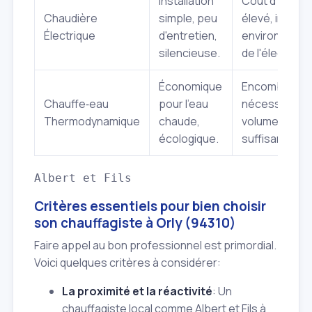
Installation
Coût d'utilisa
Chaudière
simple, peu
élevé, impact
Électrique
d'entretien,
environnemen
silencieuse.
de l'électricité
Économique
Encombremen
Chauffe‑eau
pour l'eau
nécessite un
Thermodynamique
chaude,
volume d'air
écologique.
suffisant.
Albert et Fils
Critères essentiels pour bien choisir
son chauffagiste à Orly (94310)
Faire appel au bon professionnel est primordial.
Voici quelques critères à considérer:
La proximité et la réactivité
: Un
chauffagiste local comme Albert et Fils à