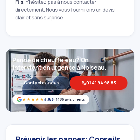
Fils
, n'hésitez pas à nous contacter
directement. Nous vous fournirons un devis
clair et sans surprise.
Panne de chauffe‑eau? On
intervient en urgence à Noiseau.
Contactez‑nous
01 41 94 98 83
★★★★★
4,9/5
· 1435 avis clients
Prévenir les pannes: Conseils