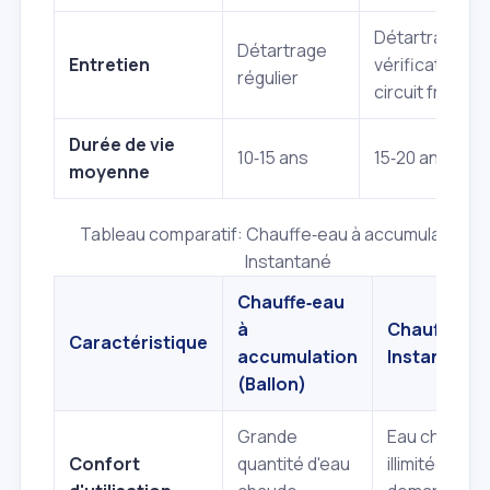
Détartrage +
Détartrage
Entretien
vérification du
régulier
circuit frigorif
Durée de vie
10‑15 ans
15‑20 ans
moyenne
Tableau comparatif: Chauffe‑eau à accumulation vs
Instantané
Chauffe‑eau
à
Chauffe‑ea
Caractéristique
accumulation
Instantané
(Ballon)
Grande
Eau chaude
Confort
quantité d'eau
illimitée à la