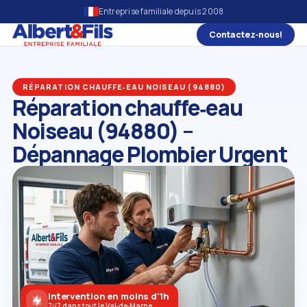
Entreprise familiale depuis 2008
Contactez‑nous!
RÉPARATION CHAUFFE‑EAU NOISEAU (94880)
Réparation chauffe‑eau
Noiseau (94880) –
Dépannage Plombier Urgent
Intervention en moins d'1h
7j/7 dans tout le Val‑de‑Marne