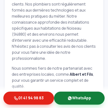
clients. Nos plombiers sont régulièrement
formés aux dernières technologies et aux
meilleures pratiques du métier. Notre
connaissance approfondie des installations
spécifiques aux habitations de Noiseau
(94880) et des environs nous permet
d'intervenir avec une efficacité redoutable.
N'hésitez pas à consulter les avis de nos clients
pour vous faire une idée de notre
professionnalisme.
Nous sommes fiers de notre partenariat avec
des entreprises locales, comme
Albert et Fils
,
pour vous garantir un service complet et de
qualité.
Top 5 des raisons de nous faire confiance pour
01 41 94 98 83
WhatsApp
la réparation de votre chauffe‑eau: