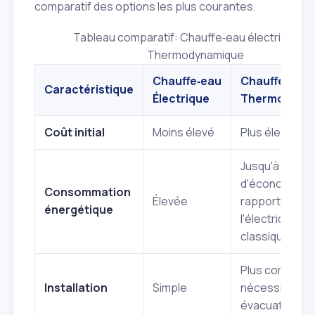
comparatif des options les plus courantes.
Tableau comparatif: Chauffe‑eau électrique vs
Thermodynamique
Chauffe‑eau
Chauffe‑eau
Caractéristique
Électrique
Thermodyna
Coût initial
Moins élevé
Plus élevé
Jusqu'à 70%
d'économies 
Consommation
Élevée
rapport à
énergétique
l'électrique
classique
Plus complexe
Installation
Simple
nécessite une
évacuation d'a