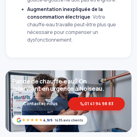
Augmentation inexpliquée de la
consommation électrique
: Votre
chauffe‑eau travaille peut‑être plus que
nécessaire pour compenser un
dysfonctionnement.
Panne de chauffe‑eau? On
intervient en urgence à Noiseau.
Contactez‑nous
01 41 94 98 83
★★★★★
4,9/5
· 1435 avis clients