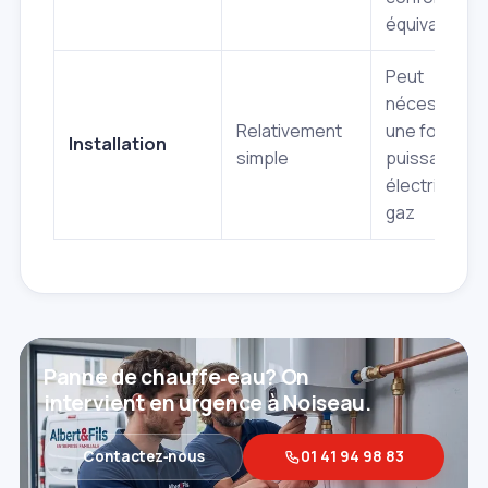
équivalent
Peut
nécessiter
Relativement
une forte
Installation
simple
puissance
électrique o
gaz
Panne de chauffe‑eau? On
intervient en urgence à Noiseau.
Contactez‑nous
01 41 94 98 83