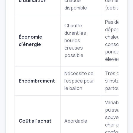
d'utilisation
chaude
demande
disponible
(débit limité)
Pas de
Chauffe
déperdition 
durant les
Économie
chaleur, mai
heures
d'énergie
consommati
creuses
ponctuelle
possible
élevée
Nécessite de
Très compac
Encombrement
l'espace pour
s'installe
le ballon
partout
Variable sel
puissance,
souvent plu
Coût à l'achat
Abordable
cher pour un
confort