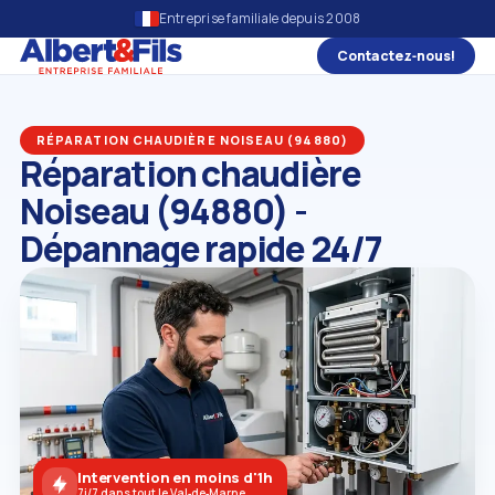
Entreprise familiale depuis 2008
Contactez‑nous!
RÉPARATION CHAUDIÈRE NOISEAU (94880)
Réparation chaudière
Noiseau (94880) -
Dépannage rapide 24/7
Intervention en moins d'1h
7j/7 dans tout le Val‑de‑Marne