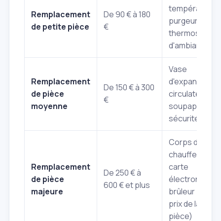
température,
Remplacement
De 90 € à 180
purgeur,
de petite pièce
€
thermostat
d'ambiance
Vase
Remplacement
d'expansion,
De 150 € à 300
de pièce
circulateur,
€
moyenne
soupape de
sécurité
Corps de
chauffe,
Remplacement
carte
De 250 € à
de pièce
électronique,
600 € et plus
majeure
brûleur (hors
prix de la
pièce)