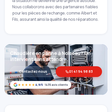
la situation ne devienne une urgence absolue.
Nous collaborons avec des partenaires fiables
pour les pièces de rechange, comme Albert et
Fils, assurant ainsi la qualité de nos réparations.
Chaudière en panne à Noiseau? On
intervient sans attendre.
Contactez‑nous
01 41 94 98 83
★★★★★
4,9/5
· 1435 avis clients