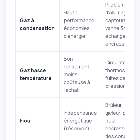
Problèmes
Haute
d'allumage,
Gaz à
performance,
capteurs,
condensation
économies
vanne 3 voies,
d'énergie
échangeur
encrassé
Bon
Circulateur,
rendement,
Gaz basse
thermostat,
moins
température
fuites de
coûteuse à
pression
l'achat
Brûleur,
Indépendance
gicleur, pompe
Fioul
énergétique
fioul,
(réservoir)
encrassement
des conduits