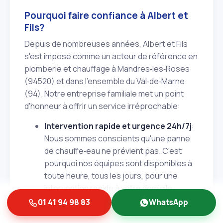
Pourquoi faire confiance à Albert et
Fils?
Depuis de nombreuses années, Albert et Fils
s'est imposé comme un acteur de référence en
plomberie et chauffage à Mandres‑les‑Roses
(94520) et dans l'ensemble du Val‑de‑Marne
(94). Notre entreprise familiale met un point
d'honneur à offrir un service irréprochable:
Intervention rapide et urgence 24h/7j
:
Nous sommes conscients qu'une panne
de chauffe‑eau ne prévient pas. C'est
pourquoi nos équipes sont disponibles à
toute heure, tous les jours, pour une
intervention rapide à votre domicile.
01 41 94 98 83
WhatsApp
Expertise reconnue
: Nos plombiers sont
des professionnels qualifiés et