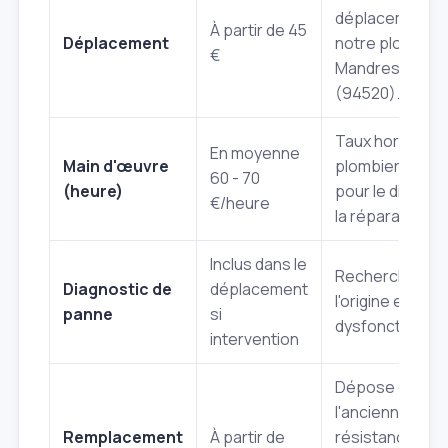
déplacement d
À partir de 45
Déplacement
notre plombier
€
Mandres‑les‑R
(94520).
Taux horaire d
En moyenne
Main d'œuvre
plombiers quali
60 - 70
(heure)
pour le diagnos
€/heure
la réparation.
Inclus dans le
Recherche de
Diagnostic de
déplacement
l'origine exacte
panne
si
dysfonctionne
intervention
Dépose de
l'ancienne
Remplacement
À partir de
résistance,