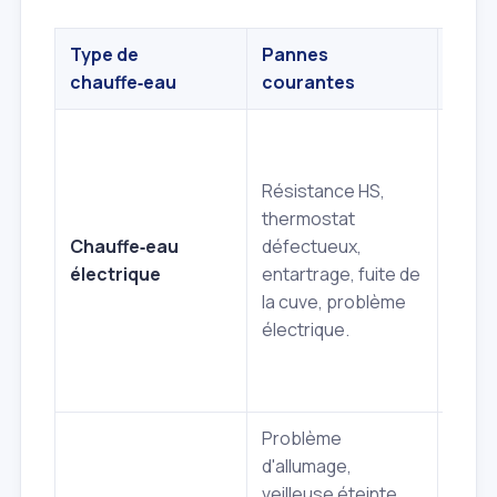
Type de
Pannes
Inte
chauffe‑eau
courantes
typi
Remp
résis
Résistance HS,
détar
thermostat
remp
Chauffe‑eau
défectueux,
therm
électrique
entartrage, fuite de
répar
la cuve, problème
fuite,
électrique.
vérif
alime
élect
Problème
Régl
d'allumage,
l'all
veilleuse éteinte,
remp