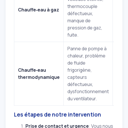
thermocouple
ther
Chauffe‑eau à gaz
défectueux,
vérif
manque de
arriv
pression de gaz,
rech
fuite.
fuite.
Panne de pompe à
Diagn
chaleur, problème
répar
de fluide
la PA
Chauffe‑eau
frigorigène,
contr
thermodynamique
capteurs
capte
défectueux,
remp
dysfonctionnement
de p
du ventilateur.
spéci
Les étapes de notre intervention
Prise de contact et urgence
: Vous nous