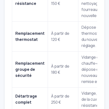
résistance
150 €
nettoyage du
fourreau, pose 
nouvelle résist
Dépose de l'an
Remplacement
À partir de
thermostat, p
thermostat
120 €
du nouveau,
réglage.
Vidange du
Remplacement
chauffe‑eau,
À partir de
groupe de
dépose et pos
180 €
sécurité
nouveau group
remise en eau.
Vidange, netto
Détartrage
À partir de
de la cuve et de
complet
250 €
résistance.