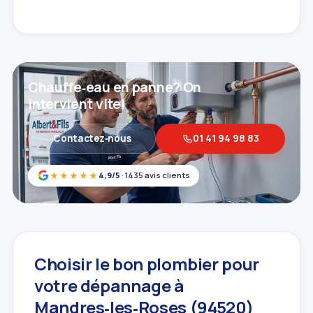
Chauffe‑eau en panne? On
intervient vite!
Contactez‑nous
01 41 94 98 83
★★★★★
4,9/5
· 1435 avis clients
Choisir le bon plombier pour
votre dépannage à
Mandres‑les‑Roses (94520)