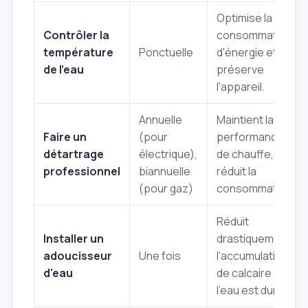
Optimise la
Contrôler la
consommation
température
Ponctuelle
d'énergie et
de l'eau
préserve
l'appareil.
Annuelle
Maintient la
Faire un
(pour
performance
détartrage
électrique),
de chauffe,
professionnel
biannuelle
réduit la
(pour gaz)
consommation.
Réduit
Installer un
drastiquement
adoucisseur
Une fois
l'accumulation
d'eau
de calcaire si
l'eau est dure.