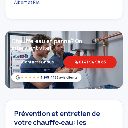
Albert et Fils
.
Chauffe‑eau en panne? On
intervient vite!
Contactez‑nous
01 41 94 98 83
★★★★★
4,9/5
· 1435 avis clients
Prévention et entretien de
votre chauffe‑eau: les