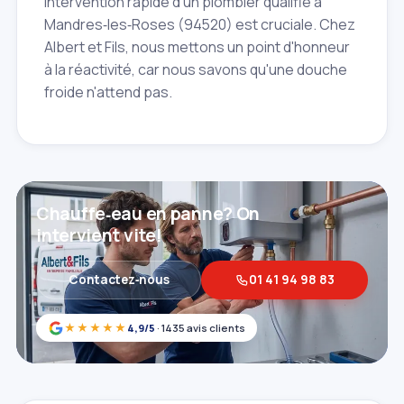
intervention rapide d'un plombier qualifié à
Mandres‑les‑Roses (94520) est cruciale. Chez
Albert et Fils, nous mettons un point d'honneur
à la réactivité, car nous savons qu'une douche
froide n'attend pas.
Chauffe‑eau en panne? On
intervient vite!
Contactez‑nous
01 41 94 98 83
★★★★★
4,9/5
· 1435 avis clients