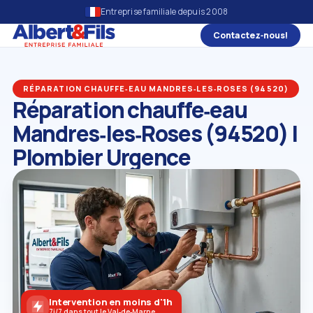
Entreprise familiale depuis 2008
Contactez‑nous!
RÉPARATION CHAUFFE‑EAU MANDRES‑LES‑ROSES (94520)
Réparation chauffe‑eau
Mandres‑les‑Roses (94520) |
Plombier Urgence
Intervention en moins d'1h
7j/7 dans tout le Val‑de‑Marne