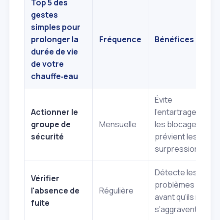
Top 5 des
gestes
simples pour
prolonger la
Fréquence
Bénéfices
durée de vie
de votre
chauffe‑eau
Évite
Actionner le
l'entartrage et
groupe de
Mensuelle
les blocages,
sécurité
prévient les
surpressions.
Détecte les
Vérifier
problèmes
l'absence de
Régulière
avant qu'ils ne
fuite
s'aggravent.