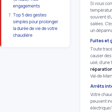
Si vous con
engagements
températur
Top 5 des gestes
souvent d'u
simples pour prolonger
salées. C'e
la durée de vie de votre
un dépann
chaudière
Fuites et 
Toute trace
causer des 
usé, d'une 
réparation
Val‑de‑Marn
Arrêts in
Votre chau
peuvent ind
électrique/