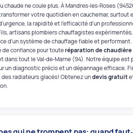
eau chaude ne coule plus. À Mandres‑les‑Roses (9452
transformer votre quotidien en cauchemar, surtout en
d'urgence, la rapidité et l'efficacité d'un professio
 Fils, artisans plombiers chauffagistes expérimenté
nce d'un système de chauffage fiable et performan
e de confiance pour toute
réparation de chaudière
t dans tout le Val‑de‑Marne (94). Notre équipe est 
ur un diagnostic précis et un dépannage efficace. F
u des radiateurs glacés! Obtenez un
devis gratuit
e
ion.
nes qui ne trompent pas: quand faut‑i