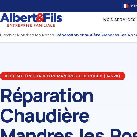
Entr
NOS SERVICES
Plombier Mandres‑les‑Roses
›
Réparation chaudière Mandres‑les‑Ros
RÉPARATION CHAUDIÈRE MANDRES‑LES‑ROSES (94520)
Réparation
Chaudière
Mandres‑les‑Ro