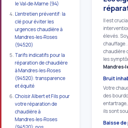
le Val‑de‑Marne (94)
répara
L'entretien préventif: la
Il est cruc
clé pour éviter les
interventio
urgences chaudière à
élevés. So
Mandres‑les‑Roses
chauffage.
(94520)
chaudière q
Tarifs indicatifs pour la
les symptôm
réparation de chaudière
Mandres‑l
à Mandres‑les‑Roses
(94520): transparence
Bruit inha
et équité
Votre chaud
des bourdo
Choisir Albert et Fils pour
entartrage,
votre réparation de
ils sont so
chaudière à
Mandres‑les‑Roses
Baisse de
(94520): nos