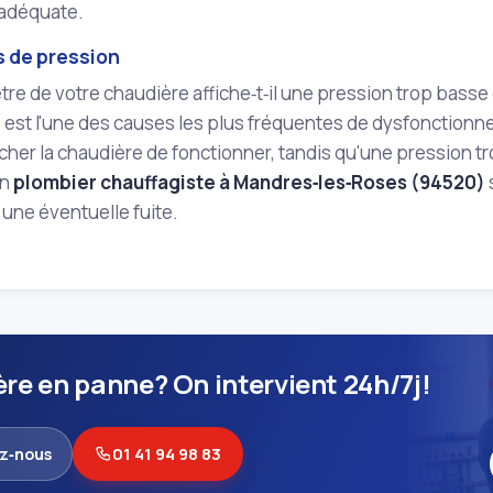
 adéquate.
 de pression
e de votre chaudière affiche‑t‑il une pression trop basse
 est l'une des causes les plus fréquentes de dysfonction
her la chaudière de fonctionner, tandis qu'une pression 
Un
plombier chauffagiste à Mandres‑les‑Roses (94520)
une éventuelle fuite.
re en panne? On intervient 24h/7j!
z‑nous
01 41 94 98 83