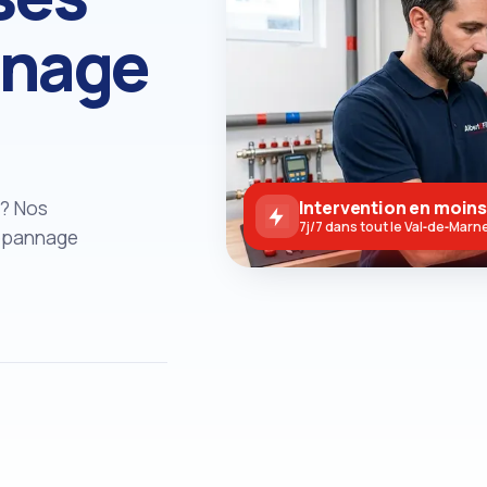
nnage
)? Nos
Intervention en moins
7j/7 dans tout le Val‑de‑Marn
dépannage