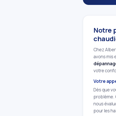
Notre 
chaudi
Chez Albert
avons mis e
dépannage
votre confo
Votre app
Dès que vo
problème. 
nous évaluo
pour les h