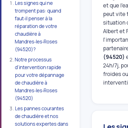
Les signes qui ne
et que l'
trompent pas: quand
peut vite 
faut‑il penser à la
situation 
réparation de votre
Albert et
chaudière à
l'importa
Mandres‑les‑Roses
partenair
(94520)?
(94520)
e
Notre processus
24h/7j, po
d'intervention rapide
froides o
pour votre dépannage
intervent
de chaudière à
Mandres‑les‑Roses
(94520)
Les pannes courantes
de chaudière et nos
solutions expertes dans
Les sig