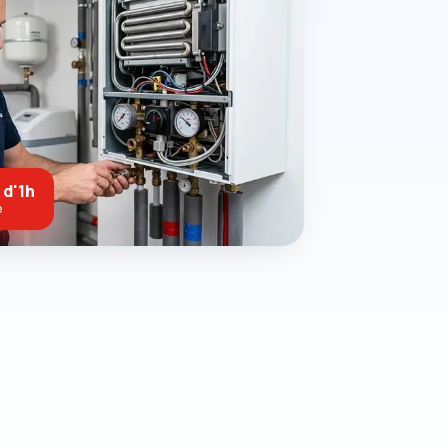
 d'1h
e