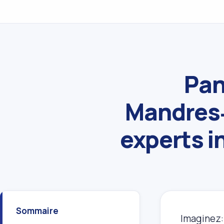
Pan
Mandres‑
experts i
Sommaire
Imaginez: