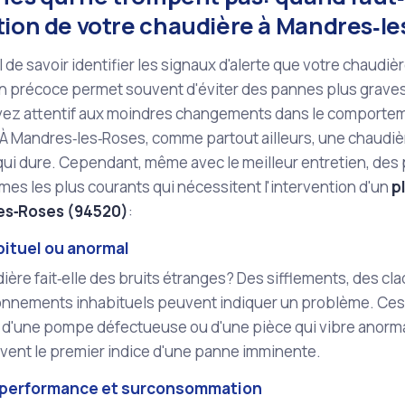
tion de votre chaudière à Mandres‑l
ial de savoir identifier les signaux d'alerte que votre chaud
n précoce permet souvent d'éviter des pannes plus graves
yez attentif aux moindres changements dans le comporte
 À Mandres‑les‑Roses, comme partout ailleurs, une chaudiè
ui dure. Cependant, même avec le meilleur entretien, des
es les plus courants qui nécessitent l'intervention d'un
p
es‑Roses (94520)
:
bituel ou anormal
ière fait‑elle des bruits étranges? Des sifflements, des c
nnements inhabituels peuvent indiquer un problème. Ces 
 d'une pompe défectueuse ou d'une pièce qui vibre anorma
uvent le premier indice d'une panne imminente.
 performance et surconsommation