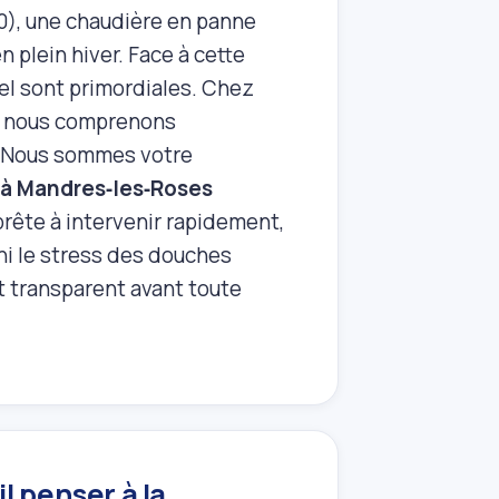
0), une chaudière en panne
 plein hiver. Face à cette
nnel sont primordiales. Chez
s, nous comprenons
t. Nous sommes votre
 à Mandres‑les‑Roses
prête à intervenir rapidement,
ini le stress des douches
t transparent avant toute
l penser à la